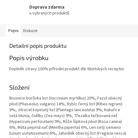
Doprava zdarma
u vybraných produktů
Popis
Diskuze
Detailní popis produktu
Popis výrobku
Doplněk stravy 100% přírodní produkt dle tibetských receptur
Složení
Brusnice borůvka list (Vaccinium myrtillus) 20%, Fazol obecný
plod (Phaseolus vulgaris) 14%, Rybíz černý list (Ribes nigrum)
9%, Jitrocel kopinatý list (Plantago lanceolata) 9%, Kukuřice
setá blizna, čnělky (Zea mays) 9%, Třezalka tečkovaná nať
(Hypericum perforatum) 9%, Růže šípková plod (Rosa canina)
6%, Máta peprná nať (Mentha piperita) 6%, Len setý semeno
(Linum usitatissimum) 6%, Jahodník obecný list (Fragaria vesca)