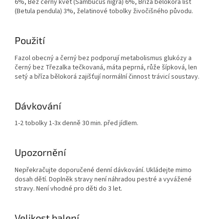
6%, Bez černý květ (Sambucus nigra) 6%, Bříza bělokorá list
(Betula pendula) 3%, želatinové tobolky živočišného původu.
Použití
Fazol obecný a černý bez podporují metabolismus glukózy a
černý bez Třezalka tečkovaná, máta peprná, růže šípková, len
setý a bříza bělokorá zajišťují normální činnost trávicí soustavy.
Dávkování
1-2 tobolky 1-3x denně 30 min. před jídlem.
Upozornění
Nepřekračujte doporučené denní dávkování. Ukládejte mimo
dosah dětí. Doplněk stravy není náhradou pestré a vyvážené
stravy. Není vhodné pro děti do 3 let.
Velikost balení