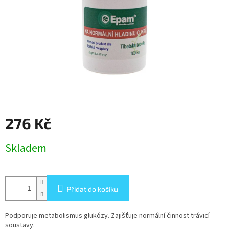
276 Kč
Měrná
Skladem
cena:
Přidat do košíku
Podporuje metabolismus glukózy. Zajišťuje normální činnost trávicí
soustavy.