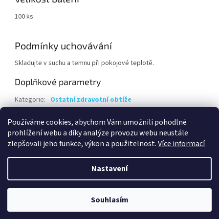
100 ks
Podmínky uchovávání
Skladujte v suchu a temnu při pokojové teplotě.
Doplňkové parametry
Kategorie
:
Ostatní zdravotní obtíže
Hmotnost
:
0.1 kg
Používáme cookies, abychom Vám umožnili pohodlné
EAN
:
8595219001112
prohlížení webu a díky analýze provozu webu neustále
zlepšovali jeho funkce, výkon a použitelnost.
Více informací
Z
á
Nastavení
Vytvořil Shoptet
p
a
t
Souhlasím
Copyright 2026
Energy uzdravuje
. Všechna práva vyhrazena.
í