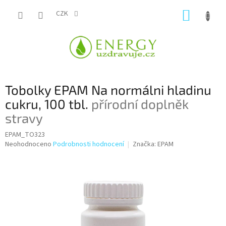
Přejít
NÁKUP
na
CZK
obsah
KOŠÍK
Tobolky EPAM Na normálni hladinu
cukru, 100 tbl.
přírodní doplněk
stravy
EPAM_TO323
Průměrné
Neohodnoceno
Podrobnosti hodnocení
Značka:
EPAM
hodnocení
produktu
je
0,0
z
5
hvězdiček.