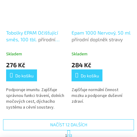
Tobolky EPAM Očišťující
Epam 1000 Nervový, 50 ml
směs, 100 tbl.
přírodní
přírodní doplněk stravy
doplněk stravy
Skladem
Skladem
276 Kč
284 Kč
Do košíku
Do košíku
Podporuje imunitu. Zajišťuje
Zajišťuje normální činnost
správnou funkci trávení, dolních
mozku a podporuje duševní
močových cest, dýchacího
zdraví.
systému a cévní soustavy.
NAČÍST 12 DALŠÍCH
S
1
3