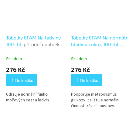
Tobolky EPAM Na ledviny,
Tobolky EPAM Na normálni
100 tbl.
přírodní doplněk
hladinu cukru, 100 tbl.
stravy
přírodní doplněk stravy
Skladem
Skladem
276 Kč
276 Kč
Do košíku
Do košíku
Udržuje normální funkci
Podporuje metabolismus
močových cest a ledvin.
glukózy. Zajišťuje normální
činnost trávicí soustavy.