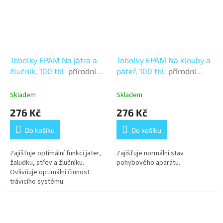
Tobolky EPAM Na játra a
Tobolky EPAM Na klouby a
žlučník, 100 tbl.
přírodní
páteř, 100 tbl.
přírodní
doplněk stravy
doplněk stravy
Skladem
Skladem
276 Kč
276 Kč
Do košíku
Do košíku
Zajišťuje optimální funkci jater,
Zajišťuje normální stav
žaludku, střev a žlučníku.
pohybového aparátu.
Ovlivňuje optimální činnost
trávicího systému.