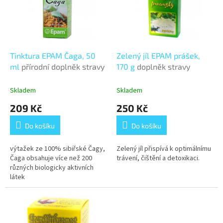
i
r
s
o
p
d
r
u
o
k
d
t
Tinktura EPAM Čaga, 50
Zelený jíl EPAM prášek,
u
ů
ml
přírodní doplněk stravy
170 g
doplněk stravy
k
t
Skladem
Skladem
ů
209 Kč
250 Kč
Do košíku
Do košíku
výtažek ze 100% sibiřské Čagy,
Zelený jíl přispívá k optimálnímu
Čaga obsahuje více než 200
trávení, čištění a detoxikaci.
různých biologicky aktivních
látek