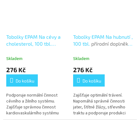
Tobolky EPAM Na cévy a
Tobolky EPAM Na hubnutí ,
cholesterol, 100 tbl.
100 tbl.
přírodní doplněk
přírodní doplněk stravy
stravy
Skladem
Skladem
276 Kč
276 Kč
Do košíku
Do košíku
Podporuje normální činnost
Zajišťuje optimální trávení.
cévního a žilního systému.
Napomáhá správné činnosti
Zajišťuje správnou činnost
jater, štítné žlázy, střevního
kardiovaskulárního systému
traktu a podporuje produkci
včetně srdce.
hormonů.