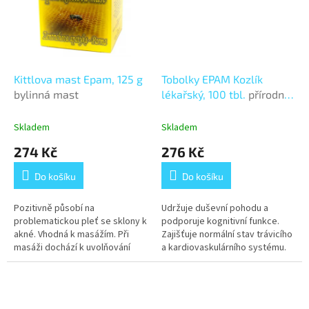
Kittlova mast Epam, 125 g
Tobolky EPAM Kozlík
bylinná mast
lékařský, 100 tbl.
přírodní
doplněk stravy
Skladem
Skladem
274 Kč
276 Kč
Do košíku
Do košíku
Pozitivně působí na
Udržuje duševní pohodu a
problematickou pleť se sklony k
podporuje kognitivní funkce.
akné. Vhodná k masážím. Při
Zajišťuje normální stav trávicího
masáži dochází k uvolňování
a kardiovaskulárního systému.
zatuhlých zad.