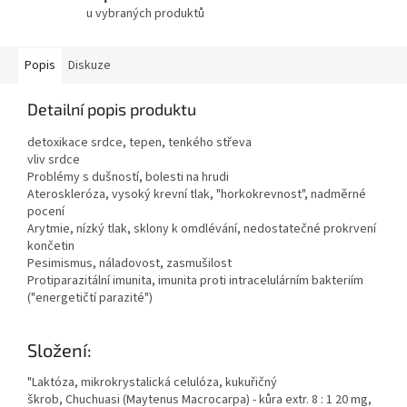
u vybraných produktů
Popis
Diskuze
Detailní popis produktu
detoxikace srdce, tepen, tenkého střeva
vliv srdce
Problémy s dušností, bolesti na hrudi
Ateroskleróza, vysoký krevní tlak, "horkokrevnost", nadměrné
pocení
Arytmie, nízký tlak, sklony k omdlévání, nedostatečné prokrvení
končetin
Pesimismus, náladovost, zasmušilost
Protiparazitální imunita, imunita proti intracelulárním bakteriím
("energetičtí parazité")
Složení:
"Laktóza, mikrokrystalická celulóza, kukuřičný
škrob, Chuchuasi (Maytenus Macrocarpa) - kůra extr. 8 : 1 20 mg,