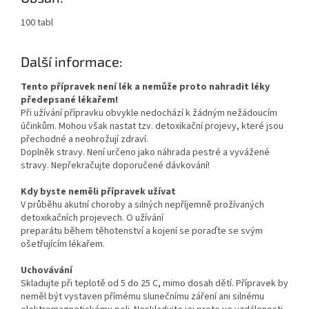
100 tabl
Další informace:
Tento přípravek není lék a nemůže proto nahradit léky
předepsané lékařem!
Při užívání přípravku obvykle nedochází k žádným nežádoucím
účinkům. Mohou však nastat tzv. detoxikační projevy, které jsou
přechodné a neohrožují zdraví.
Doplněk stravy. Není určeno jako náhrada pestré a vyvážené
stravy. Nepřekračujte doporučené dávkování!
Kdy byste neměli přípravek užívat
V průběhu akutní choroby a silných nepříjemně prožívaných
detoxikačních projevech. O užívání
preparátu během těhotenství a kojení se poraďte se svým
ošetřujícím lékařem.
Uchovávání
Skladujte při teplotě od 5 do 25 C, mimo dosah dětí. Přípravek by
neměl být vystaven přímému slunečnímu záření ani silnému