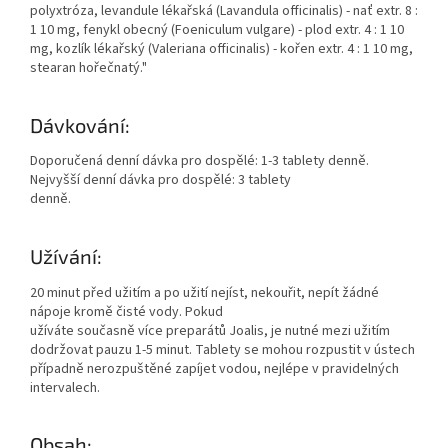
polyxtróza, levandule lékařská (Lavandula officinalis) - nať extr. 8 :
1 10 mg, fenykl obecný (Foeniculum vulgare) - plod extr. 4 : 1 10
mg, kozlík lékařský (Valeriana officinalis) - kořen extr. 4 : 1 10 mg,
stearan hořečnatý."
Dávkování:
Doporučená denní dávka pro dospělé: 1-3 tablety denně.
Nejvyšší denní dávka pro dospělé: 3 tablety
denně.
Užívání:
20 minut před užitím a po užití nejíst, nekouřit, nepít žádné
nápoje kromě čisté vody. Pokud
užíváte současně více preparátů Joalis, je nutné mezi užitím
dodržovat pauzu 1-5 minut. Tablety se mohou rozpustit v ústech
případně nerozpuštěné zapíjet vodou, nejlépe v pravidelných
intervalech.
Obsah: