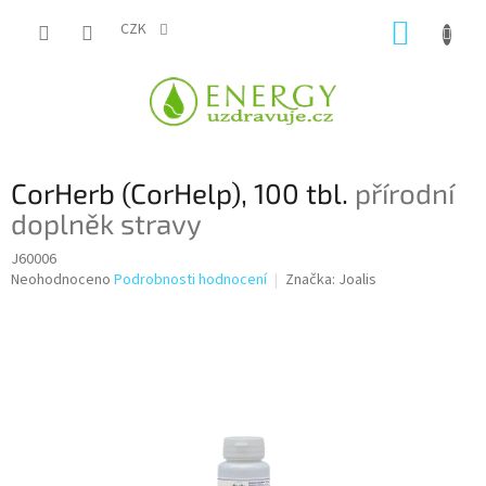
Přejít
NÁKUP
na
CZK
obsah
KOŠÍK
CorHerb (CorHelp), 100 tbl.
přírodní
doplněk stravy
J60006
Průměrné
Neohodnoceno
Podrobnosti hodnocení
Značka:
Joalis
hodnocení
produktu
je
0,0
z
5
hvězdiček.