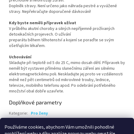
přechodné a neohrožují zdraví.
Doplněk stravy. Není určeno jako náhrada pestré a vyvážené
stravy. Nepřekračujte doporučené dávkování!
Kdy byste neměli přípravek užívat
V průběhu akutní choroby a silných nepříjemně prožívaných
detoxikačních projevech. O užívání
preparátu během těhotenství a kojení se poraďte se svým
ošetřujícím lékařem.
Uchovávání
Skladujte při teplotě od 5 do 25 C, mimo dosah dětí. Přípravek by
neměl být vystaven přímému slunečnímu záření ani silnému
elektromagnetickému poli. Neskladujte jej proto ve vzdálenosti
méně než pět centimetrů od mikrovlnné trouby, lednice,
televize, mobilního telefonu apod. Po odebrání potřebného
množství obal dobře uzavřete.
Doplňkové parametry
Kategorie
:
Pro ženy
Hmotnost
:
0.1 kg
Používáme cookies, abychom Vám umožnili pohodlné
EAN
:
8594041366352
prohlížení webu a díky analýze provozu webu neustále