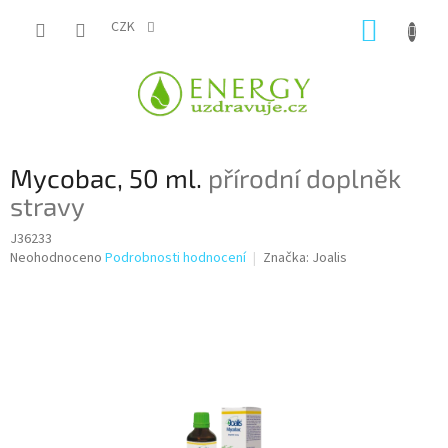
Přejít
NÁKUP
na
CZK
obsah
KOŠÍK
Mycobac, 50 ml.
přírodní doplněk
stravy
J36233
Průměrné
Neohodnoceno
Podrobnosti hodnocení
Značka:
Joalis
hodnocení
produktu
je
0,0
z
5
hvězdiček.