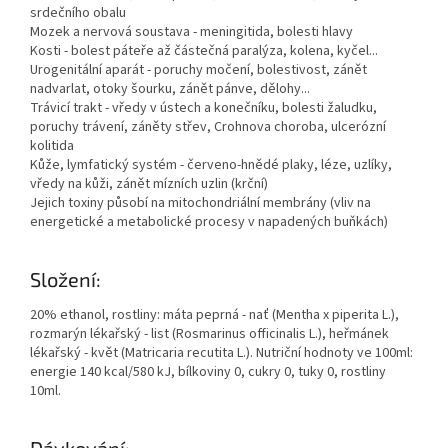
srdečního obalu
Mozek a nervová soustava - meningitida, bolesti hlavy
Kosti - bolest páteře až částečná paralýza, kolena, kyčel...
Urogenitální aparát - poruchy močení, bolestivost, zánět
nadvarlat, otoky šourku, zánět pánve, dělohy...
Trávicí trakt - vředy v ústech a konečníku, bolesti žaludku,
poruchy trávení, záněty střev, Crohnova choroba, ulcerózní
kolitida
Kůže, lymfatický systém - červeno-hnědé plaky, léze, uzlíky,
vředy na kůži, zánět mízních uzlin (krční)
Jejich toxiny působí na mitochondriální membrány (vliv na
energetické a metabolické procesy v napadených buňkách)
Složení:
20% ethanol, rostliny: máta peprná - nať (Mentha x piperita L.),
rozmarýn lékařský - list (Rosmarinus officinalis L.), heřmánek
lékařský - květ (Matricaria recutita L.). Nutriční hodnoty ve 100ml:
energie 140 kcal/580 kJ, bílkoviny 0, cukry 0, tuky 0, rostliny
10ml.
Dávkování: