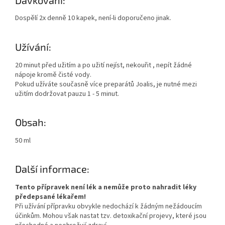
Dospělí 2x denně 10 kapek, není-li doporučeno jinak.
Užívání:
20 minut před užitím a po užití nejíst, nekouřit , nepít žádné
nápoje kromě čisté vody.
Pokud užíváte současně více preparátů Joalis, je nutné mezi
užitím dodržovat pauzu 1 - 5 minut.
Obsah:
50 ml
Další informace:
Tento přípravek není lék a nemůže proto nahradit léky
předepsané lékařem!
Při užívání přípravku obvykle nedochází k žádným nežádoucím
účinkům. Mohou však nastat tzv. detoxikační projevy, které jsou