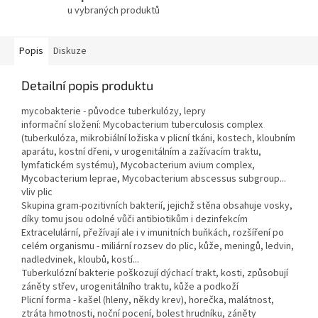
u vybraných produktů
Popis
Diskuze
Detailní popis produktu
mycobakterie - původce tuberkulózy, lepry
informační složení: Mycobacterium tuberculosis complex
(tuberkulóza, mikrobiální ložiska v plicní tkáni, kostech, kloubním
aparátu, kostní dřeni, v urogenitálním a zažívacím traktu,
lymfatickém systému), Mycobacterium avium complex,
Mycobacterium leprae, Mycobacterium abscessus subgroup...
vliv plic
Skupina gram-pozitivních bakterií, jejichž stěna obsahuje vosky,
díky tomu jsou odolné vůči antibiotikům i dezinfekcím
Extracelulární, přežívají ale i v imunitních buňkách, rozšíření po
celém organismu - miliární rozsev do plic, kůže, meningů, ledvin,
nadledvinek, kloubů, kostí...
Tuberkulózní bakterie poškozují dýchací trakt, kosti, způsobují
záněty střev, urogenitálního traktu, kůže a podkoží
Plicní forma - kašel (hleny, někdy krev), horečka, malátnost,
ztráta hmotnosti, noční pocení, bolest hrudníku, záněty