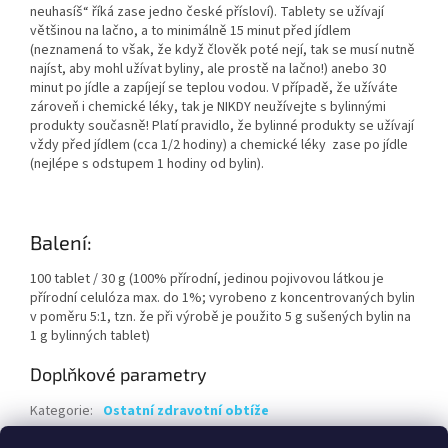
neuhasíš“ říká zase jedno české přísloví). Tablety se užívají
většinou na lačno, a to minimálně 15 minut před jídlem
(neznamená to však, že když člověk poté nejí, tak se musí nutně
najíst, aby mohl užívat byliny, ale prostě na lačno!) anebo 30
minut po jídle a zapíjejí se teplou vodou. V případě, že užíváte
zároveň i chemické léky, tak je NIKDY neužívejte s bylinnými
produkty současně! Platí pravidlo, že bylinné produkty se užívají
vždy před jídlem (cca 1/2 hodiny) a chemické léky zase po jídle
(nejlépe s odstupem 1 hodiny od bylin).
Balení:
100 tablet / 30 g (100% přírodní, jedinou pojivovou látkou je
přírodní celulóza max. do 1%; vyrobeno z koncentrovaných bylin
v poměru 5:1, tzn. že při výrobě je použito 5 g sušených bylin na
1 g bylinných tablet)
Doplňkové parametry
Kategorie
:
Ostatní zdravotní obtíže
Hmotnost
:
0.12 kg