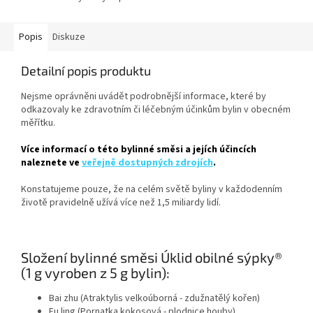
Popis
Diskuze
Detailní popis produktu
Nejsme oprávněni uvádět podrobnější informace, které by
odkazovaly ke zdravotním či léčebným účinkům bylin v obecném
měřítku.
Více informací o této bylinné směsi a jejích účincích
naleznete ve
veřejně dostupných zdrojích
.
Konstatujeme pouze, že na celém světě byliny v každodenním
životě pravidelně užívá více než 1,5 miliardy lidí.
Složení bylinné směsi Úklid obilné sýpky®
(1 g vyroben z 5 g bylin):
Bai zhu (Atraktylis velkoúborná - zdužnatělý kořen)
Fu ling (Pornatka kokosová - plodnice houby)