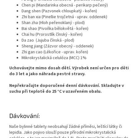
Chen pi (Mandarinka obecná - perikarp pečený)
Dang shen (Pazvonek chloupkatý - kořen)
Zhi ban xia (Pinellie trojčetná - uprav. oddenek)
Shan zha (Hloh peřenoklaný - plod)
Bai shao (Pivoňka bělokvětá - kořen)
Chai hu (Prorostlík čínský - kořen)
Da zao (Jujuba čínská - plod)
Sheng jiang (Zázvor obecný - oddenek)
Zhi gan cao (Lékořice - uprav. kořen)
Mikrokrystalická celulóza (MCC) 1%
Uchovávejte mimo dosah dětí. Výrobek není určen pro děti
do 3 let a jako náhrada pestré stravy.
Nepřekračujte doporučené denní dávkování. Skladujte v
suchu při teplotě do 25 °C v uzavřeném obalu.
Dávkování:
Naše bylinné tablety neobsahují žádné příměsi, leštící látky či
lepidla. Jako pojivo slouží pouze přírodní mikrokrystalická