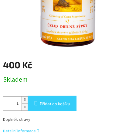
400 Kč
Měrná
Skladem
cena:
Přidat do košíku
Doplněk stravy
Detailní informace