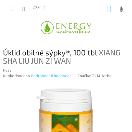
Přejít
NÁKUP
na
CZK
obsah
KOŠÍK
Úklid obilné sýpky®, 100 tbl
XIANG
SHA LIU JUN ZI WAN
H073
Průměrné
Neohodnoceno
Podrobnosti hodnocení
Značka:
TCM Herbs
hodnocení
produktu
je
0,0
z
5
hvězdiček.