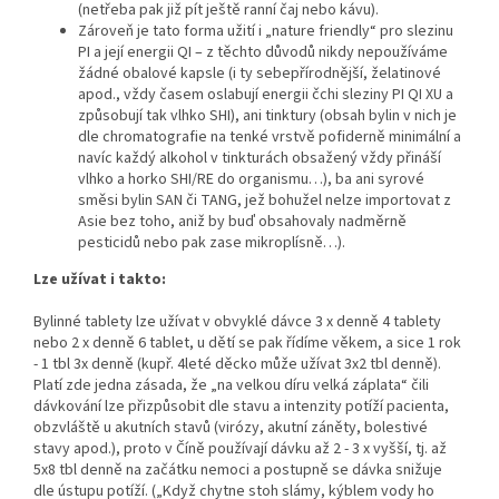
(netřeba pak již pít ještě ranní čaj nebo kávu).
Zároveň je tato forma užití i „nature friendly“ pro slezinu
PI a její energii QI – z těchto důvodů nikdy nepoužíváme
žádné obalové kapsle (i ty sebepřírodnější, želatinové
apod., vždy časem oslabují energii čchi sleziny PI QI XU a
způsobují tak vlhko SHI), ani tinktury (obsah bylin v nich je
dle chromatografie na tenké vrstvě pofiderně minimální a
navíc každý alkohol v tinkturách obsažený vždy přináší
vlhko a horko SHI/RE do organismu…), ba ani syrové
směsi bylin SAN či TANG, jež bohužel nelze importovat z
Asie bez toho, aniž by buď obsahovaly nadměrně
pesticidů nebo pak zase mikroplísně…).
Lze užívat i takto:
Bylinné tablety lze užívat v obvyklé dávce 3 x denně 4 tablety
nebo 2 x denně 6 tablet, u dětí se pak řídíme věkem, a sice 1 rok
- 1 tbl 3x denně (kupř. 4leté děcko může užívat 3x2 tbl denně).
Platí zde jedna zásada, že „na velkou díru velká záplata“ čili
dávkování lze přizpůsobit dle stavu a intenzity potíží pacienta,
obzvláště u akutních stavů (virózy, akutní záněty, bolestivé
stavy apod.), proto v Číně používají dávku až 2 - 3 x vyšší, tj. až
5x8 tbl denně na začátku nemoci a postupně se dávka snižuje
dle ústupu potíží. („Když chytne stoh slámy, kýblem vody ho