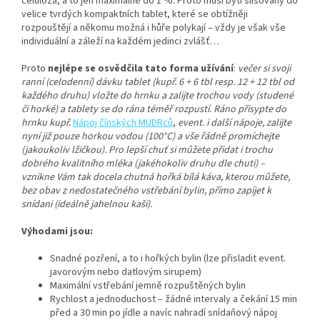
celulóza, a to jen maximálně do 1 %. Proto musí býti slisovány do
velice tvrdých kompaktních tablet, které se obtížněji
rozpouštějí a někomu možná i hůře polykají – vždy je však vše
individuální a záleží na každém jedinci zvlášť…
Proto
nejlépe se osvědčila
tato forma
užívání
:
večer si svoji
ranní (celodenní) dávku tablet (kupř. 6 + 6 tbl resp. 12 + 12 tbl od
každého druhu) vložte do hrnku a zalijte trochou vody (studené
či horké) a tablety se do rána téměř rozpustí. Ráno přisypte do
hrnku kupř.
Nápoj čínských MUDRců
,
event. i další nápoje, zalijte
nyní již pouze horkou vodou (100°C) a vše řádně promíchejte
(jakoukoliv lžičkou). Pro lepší chuť si můžete přidat i trochu
dobrého kvalitního mléka (jakéhokoliv druhu dle chuti) –
vznikne Vám tak docela chutná hořká bílá káva, kterou můžete,
bez obav z nedostatečného vstřebání bylin, přímo zapíjet k
snídani (ideálně jahelnou kaši).
Výhodami jsou:
Snadné pozření, a to i hořkých bylin (lze přisladit event.
javorovým nebo datlovým sirupem)
Maximální vstřebání jemně rozpuštěných bylin
Rychlost a jednoduchost – žádné intervaly a čekání 15 min
před a 30 min po jídle a navíc nahradí snídaňový nápoj