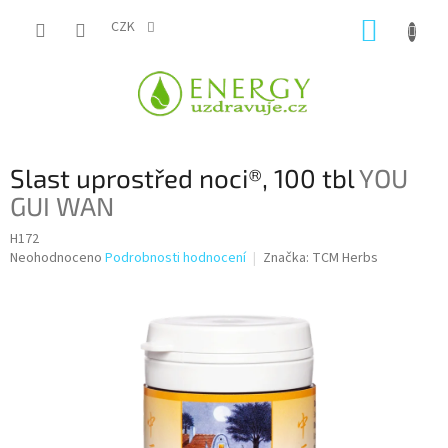
Přejít
NÁKUP
na
CZK
obsah
KOŠÍK
Slast uprostřed noci®, 100 tbl
YOU
GUI WAN
H172
Průměrné
Neohodnoceno
Podrobnosti hodnocení
Značka:
TCM Herbs
hodnocení
produktu
je
0,0
z
5
hvězdiček.