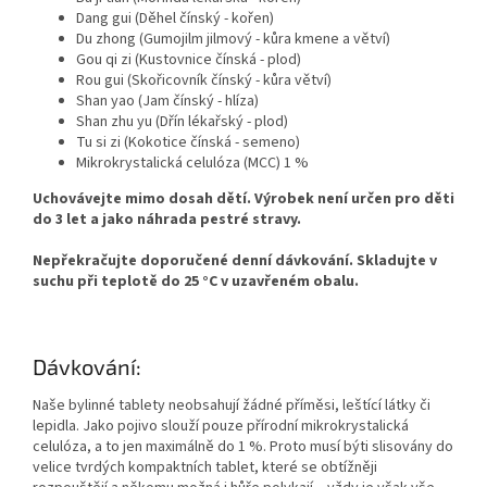
Dang gui (Děhel čínský - kořen)
Du zhong (Gumojilm jilmový - kůra kmene a větví)
Gou qi zi (Kustovnice čínská - plod)
Rou gui (Skořicovník čínský - kůra větví)
Shan yao (Jam čínský - hlíza)
Shan zhu yu (Dřín lékařský - plod)
Tu si zi (Kokotice čínská - semeno)
Mikrokrystalická celulóza (MCC) 1 %
Uchovávejte mimo dosah dětí. Výrobek není určen pro děti
do 3 let a jako náhrada pestré stravy.
Nepřekračujte doporučené denní dávkování. Skladujte v
suchu při teplotě do 25 °C v uzavřeném obalu.
Dávkování:
Naše bylinné tablety neobsahují žádné příměsi, leštící látky či
lepidla. Jako pojivo slouží pouze přírodní mikrokrystalická
celulóza, a to jen maximálně do 1 %. Proto musí býti slisovány do
velice tvrdých kompaktních tablet, které se obtížněji