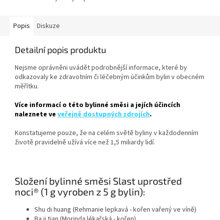
Popis
Diskuze
Detailní popis produktu
Nejsme oprávněni uvádět podrobnější informace, které by
odkazovaly ke zdravotním či léčebným účinkům bylin v obecném
měřítku.
Více informací o této bylinné směsi a jejích účincích
naleznete ve
veřejně dostupných zdrojích
.
Konstatujeme pouze, že na celém světě byliny v každodenním
životě pravidelně užívá více než 1,5 miliardy lidí.
Složení bylinné směsi Slast uprostřed
noci® (1 g vyroben z 5 g bylin):
Shu di huang (Rehmanie lepkavá - kořen vařený ve víně)
Ba ji tian (Morinda lékařská - kořen)