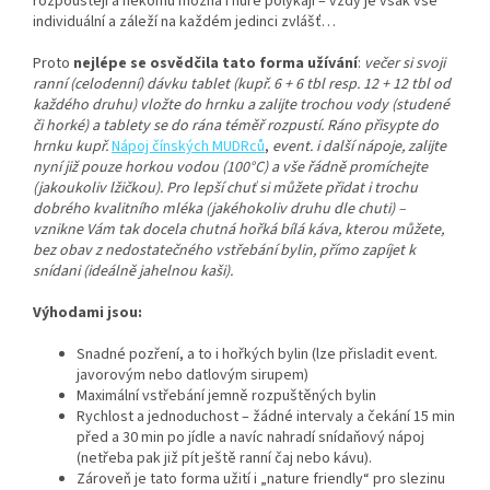
rozpouštějí a někomu možná i hůře polykají – vždy je však vše
individuální a záleží na každém jedinci zvlášť…
Proto
nejlépe se osvědčila
tato forma
užívání
:
večer si svoji
ranní (celodenní) dávku tablet (kupř. 6 + 6 tbl resp. 12 + 12 tbl od
každého druhu) vložte do hrnku a zalijte trochou vody (studené
či horké) a tablety se do rána téměř rozpustí. Ráno přisypte do
hrnku kupř.
Nápoj čínských MUDRců
,
event. i další nápoje, zalijte
nyní již pouze horkou vodou (100°C) a vše řádně promíchejte
(jakoukoliv lžičkou). Pro lepší chuť si můžete přidat i trochu
dobrého kvalitního mléka (jakéhokoliv druhu dle chuti) –
vznikne Vám tak docela chutná hořká bílá káva, kterou můžete,
bez obav z nedostatečného vstřebání bylin, přímo zapíjet k
snídani (ideálně jahelnou kaši).
Výhodami jsou:
Snadné pozření, a to i hořkých bylin (lze přisladit event.
javorovým nebo datlovým sirupem)
Maximální vstřebání jemně rozpuštěných bylin
Rychlost a jednoduchost – žádné intervaly a čekání 15 min
před a 30 min po jídle a navíc nahradí snídaňový nápoj
(netřeba pak již pít ještě ranní čaj nebo kávu).
Zároveň je tato forma užití i „nature friendly“ pro slezinu