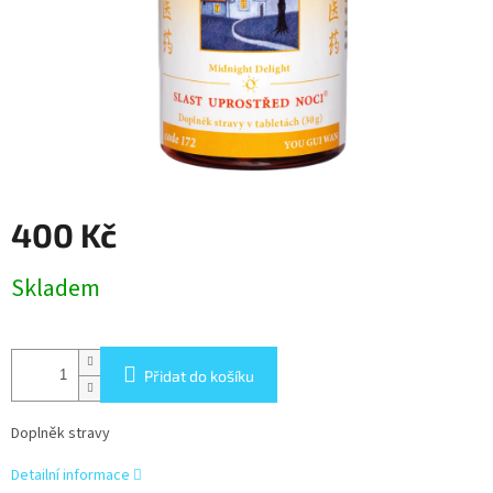
400 Kč
Měrná
Skladem
cena:
Přidat do košíku
Doplněk stravy
Detailní informace