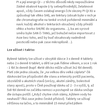
PI a její energii QI – z těchto důvodů nikdy nepoužíváme
žádné obalové kapsle (i ty sebepřírodnější, želatinové
apod., vždy časem oslabují energii čchi sleziny PI QI XU a
způsobují tak vlhko SHI), ani tinktury (obsah bylin v nich je
dle chromatografie na tenké vrstvě pofiderně minimální a
navíc každý alkohol v tinkturách obsažený vždy přináší
vlhko a horko SHI/RE do organismu…), ba ani syrové
směsi bylin SAN či TANG, jež bohužel nelze importovat z
Asie bez toho, aniž by buď obsahovaly nadměrně
pesticidů nebo pak zase mikroplísně…).
Lze užívat i takto:
Bylinné tablety lze užívat v obvyklé dávce 3 x denně 4 tablety
nebo 2 x denně 6 tablet, u dětí se pak řídíme věkem, a sice 1 rok
- 1 tbl 3x denně (kupř. 4leté děcko může užívat 3x2 tbl denně).
Platí zde jedna zásada, že „na velkou díru velká záplata“ čili
dávkování lze přizpůsobit dle stavu a intenzity potíží pacienta,
obzvláště u akutních stavů (virózy, akutní záněty, bolestivé
stavy apod.), proto v Číně používají dávku až 2 - 3 x vyšší, tj. až
5x8 tbl denně na začátku nemoci a postupně se dávka snižuje
dle ústupu potíží. („Když chytne stoh slámy, kýblem vody ho
neuhasíš“ říká zase jedno české přísloví). Tablety se užívají
většinou na lačno, a to minimálně 15 minut před jídlem