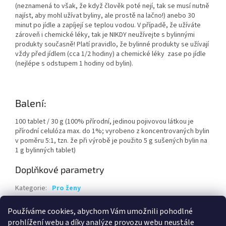
(neznamená to však, že když člověk poté nejí, tak se musí nutně
najíst, aby mohl užívat byliny, ale prostě na lačno!) anebo 30
minut po jídle a zapíjejí se teplou vodou. V případě, že užíváte
zároveň i chemické léky, tak je NIKDY neužívejte s bylinnými
produkty současně! Platí pravidlo, že bylinné produkty se užívají
vždy před jídlem (cca 1/2 hodiny) a chemické léky zase po jídle
(nejlépe s odstupem 1 hodiny od bylin).
Balení:
100 tablet / 30 g (100% přírodní, jedinou pojivovou látkou je
přírodní celulóza max. do 1%; vyrobeno z koncentrovaných bylin
v poměru 5:1, tzn. že při výrobě je použito 5 g sušených bylin na
1 g bylinných tablet)
Doplňkové parametry
Kategorie
:
Pro ženy
Hmotnost
:
0.1 kg
Používáme cookies, abychom Vám umožnili pohodlné
EAN
:
8594064351724
prohlížení webu a díky analýze provozu webu neustále