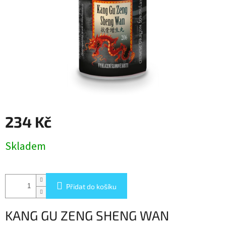
234 Kč
Měrná
Skladem
cena:
Přidat do košíku
KANG GU ZENG SHENG WAN