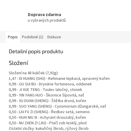
Doprava zdarma
u vybraných produktů
Popis
Podobné (1)
Diskuze
Detailní popis produktu
Složení
Složení na 48 kuliček (7,92g):
1,47 - DI HUANG (SHU) - Rehmanie lepkavá, upravený kořen
0,99 - GU SUI BU - Drynárie fortuneova, oddenek
0,99 - JI XUE TENG - Toulec laločný, stonek
0,99 - YIN YANG HUO - Škornice šípovitá, nať
0,99 - XU DUAN (SHENG) - Štětka drsná, kořen
0,99 - SUO YANG (SHENG) - Cynomorium džungarské, nať
0,50 - LAI FU ZI (SHENG) - Ředkev setá, semeno
0,50 - HUAI NIU XI - Achyrant dvouzubý, kořen
0,50 - NU ZHEN ZI (JIU) - Ptačí zob lesklý, plod
Ostatní složky: kukuřičný škrob, rýžový škrob