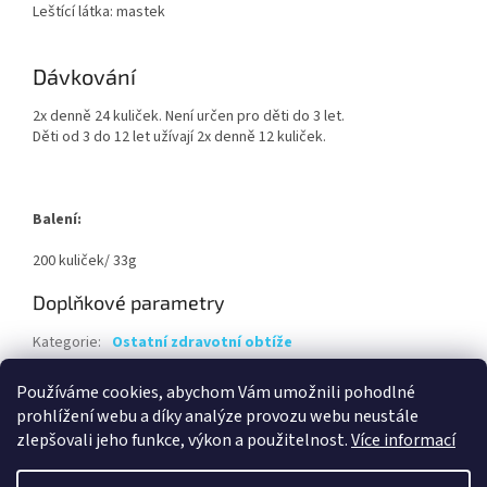
Leštící látka: mastek
Dávkování
2x denně 24 kuliček. Není určen pro děti do 3 let.
Děti od 3 do 12 let užívají 2x denně 12 kuliček.
Balení:
200 kuliček/ 33g
Doplňkové parametry
Kategorie
:
Ostatní zdravotní obtíže
Hmotnost
:
0.1 kg
Používáme cookies, abychom Vám umožnili pohodlné
EAN
:
8594036721937
prohlížení webu a díky analýze provozu webu neustále
zlepšovali jeho funkce, výkon a použitelnost.
Více informací
Z
á