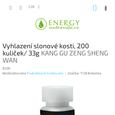
Přejít
NÁKUP
na
CZK
obsah
KOŠÍK
Vyhlazení slonové kosti, 200
kuliček/ 33g
KANG GU ZENG SHENG
WAN
B206
Průměrné
Neohodnoceno
Podrobnosti hodnocení
Značka:
TCM Bohemia
hodnocení
produktu
je
0,0
z
5
hvězdiček.