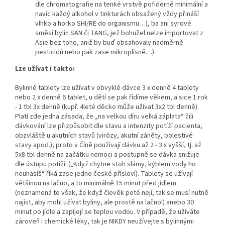
dle chromatografie na tenké vrstvě pofiderně minimální a
navíc každý alkohol v tinkturách obsažený vždy přináší
vlhko a horko SHI/RE do organismu…), ba ani syrové
směsi bylin SAN či TANG, jež bohužel nelze importovat z
Asie bez toho, aniž by buď obsahovaly nadměrně
pesticidů nebo pak zase mikroplísně…).
Lze užívat i takto:
Bylinné tablety lze užívat v obvyklé dávce 3 x denně 4 tablety
nebo 2 x denně 6 tablet, u dětí se pak řídíme věkem, a sice 1 rok
- 1 tbl 3x denně (kupř. 4leté děcko může užívat 3x2 tbl denně).
Platí zde jedna zásada, že „na velkou díru velká záplata“ čili
dávkování lze přizpůsobit dle stavu a intenzity potíží pacienta,
obzvláště u akutních stavů (virózy, akutní záněty, bolestivé
stavy apod.), proto v Číně používají dávku až 2 - 3 x vyšší, tj. až
5x8 tbl denně na začátku nemoci a postupně se dávka snižuje
dle ústupu potíží. („Když chytne stoh slámy, kýblem vody ho
neuhasíš“ říká zase jedno české přísloví). Tablety se užívají
většinou na lačno, a to minimálně 15 minut před jídlem
(neznamená to však, že když člověk poté nejí, tak se musí nutně
najíst, aby mohl užívat byliny, ale prostě na lačno!) anebo 30
minut po jídle a zapíjejí se teplou vodou. V případě, že užíváte
zároveň i chemické léky, tak je NIKDY neužívejte s bylinnými