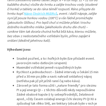
ranní (celodenní) dávku tablet (kupř. 6 + 6 tbl resp. 12 + 12 tbl od
každého druhu) vložte do hrnku a zalijte trochou vody (studené
či horké) a tablety se do rána téměř rozpustí. Ráno přisypte do
hrnku kupř.
Nápoj čínských MUDRců
,
event. i další nápoje, zalijte
nyní již pouze horkou vodou (100°C) a vše řádně promíchejte
(jakoukoliv lžičkou). Pro lepší chuť si můžete přidat i trochu
dobrého kvalitního mléka (jakéhokoliv druhu dle chuti) –
vznikne Vám tak docela chutná hořká bílá káva, kterou můžete,
bez obav z nedostatečného vstřebání bylin, přímo zapíjet k
snídani (ideálně jahelnou kaši).
Výhodami jsou:
Snadné pozření, a to i hořkých bylin (lze přisladit event.
javorovým nebo datlovým sirupem)
Maximální vstřebání jemně rozpuštěných bylin
Rychlost a jednoduchost – žádné intervaly a čekání 15 min
před a 30 min po jídle a navíc nahradí snídaňový nápoj
(netřeba pak již pít ještě ranní čaj nebo kávu).
Zároveň je tato forma užití i „nature friendly“ pro slezinu
PI a její energii QI – z těchto důvodů nikdy nepoužíváme
žádné obalové kapsle (i ty sebepřírodnější, želatinové
apod., vždy časem oslabují energii čchi sleziny PI QI XU a
způsobují tak vlhko SHI), ani tinktury (obsah bylin v nich je