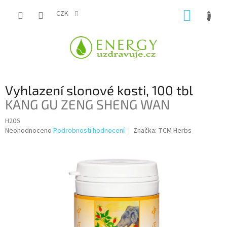
Přejít
NÁKUP
na
CZK
obsah
KOŠÍK
Vyhlazení slonové kosti, 100 tbl
KANG GU ZENG SHENG WAN
H206
Průměrné
Neohodnoceno
Podrobnosti hodnocení
Značka:
TCM Herbs
hodnocení
produktu
je
0,0
z
5
hvězdiček.