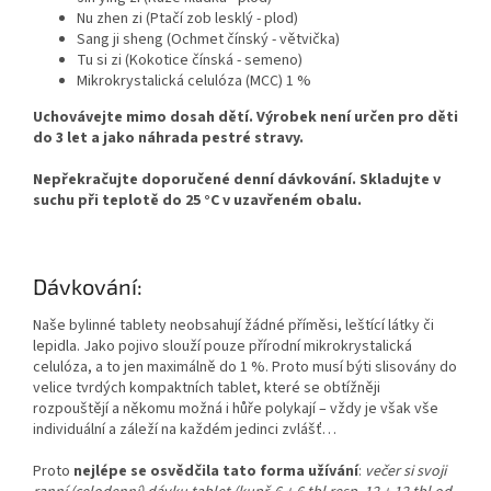
Nu zhen zi (Ptačí zob lesklý - plod)
Sang ji sheng (Ochmet čínský - větvička)
Tu si zi (Kokotice čínská - semeno)
Mikrokrystalická celulóza (MCC) 1 %
Uchovávejte mimo dosah dětí. Výrobek není určen pro děti
do 3 let a jako náhrada pestré stravy.
Nepřekračujte doporučené denní dávkování. Skladujte v
suchu při teplotě do 25 °C v uzavřeném obalu.
Dávkování:
Naše bylinné tablety neobsahují žádné příměsi, leštící látky či
lepidla. Jako pojivo slouží pouze přírodní mikrokrystalická
celulóza, a to jen maximálně do 1 %. Proto musí býti slisovány do
velice tvrdých kompaktních tablet, které se obtížněji
rozpouštějí a někomu možná i hůře polykají – vždy je však vše
individuální a záleží na každém jedinci zvlášť…
Proto
nejlépe se osvědčila
tato forma
užívání
:
večer si svoji