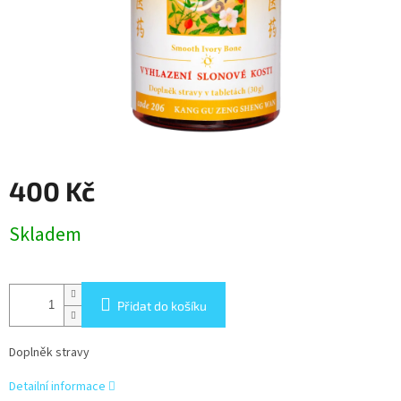
400 Kč
Měrná
Skladem
cena:
Přidat do košíku
Doplněk stravy
Detailní informace