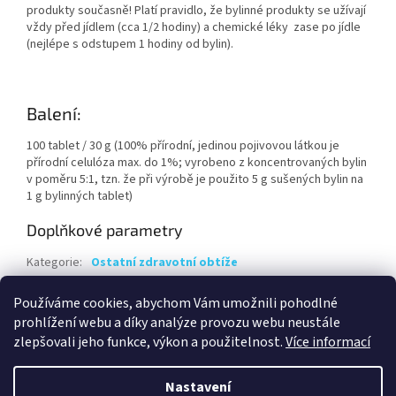
produkty současně! Platí pravidlo, že bylinné produkty se užívají
vždy před jídlem (cca 1/2 hodiny) a chemické léky zase po jídle
(nejlépe s odstupem 1 hodiny od bylin).
Balení:
100 tablet / 30 g (100% přírodní, jedinou pojivovou látkou je
přírodní celulóza max. do 1%; vyrobeno z koncentrovaných bylin
v poměru 5:1, tzn. že při výrobě je použito 5 g sušených bylin na
1 g bylinných tablet)
Doplňkové parametry
Kategorie
:
Ostatní zdravotní obtíže
Hmotnost
:
0.1 kg
Používáme cookies, abychom Vám umožnili pohodlné
EAN
:
8594064352066
prohlížení webu a díky analýze provozu webu neustále
zlepšovali jeho funkce, výkon a použitelnost.
Více informací
Z
á
Nastavení
Vytvořil Shoptet
p