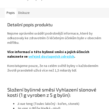
Popis
Diskuze
Detailní popis produktu
Nejsme oprávněni uvádět podrobnější informace, které by
odkazovaly ke zdravotním či léčebným účinkům bylin v obecném
měřítku.
Více informací o této bylinné směsi a jejích účincích
naleznete ve
veřejně dostupných zdrojích
.
Konstatujeme pouze, že na celém světě byliny v každodenním
životě pravidelně užívá více než 1,5 miliardy lidí.
Složení bylinné směsi Vyhlazení slonové
kosti (1 g vyroben z 5 g bylin):
Ji xue teng (Toulec laločný - kořen, stonek)
Jin ying zi (Růže hladká - plod)