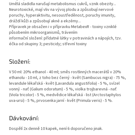
Umělá sladidla narušují metabolismus cukrů, vznik obezity...
Neurotoxické, mají vliv na vývoj plodu a způsobují nervové
poruchy, hyperaktivitu, nesoustředěnost, poruchy imunity,
dráždí kůži a způsobují akné a ekzémy...
Přípravek je obsažen i v přípravku MetabexR - toxiny vzniklé
působením mikroorganismů, trávením
informační složení: přídatné látky v potravinách a nápojích, tzv.
éčka od skupiny 3; pesticidy; střevní toxiny
Složení:
V 50 ml: 20% ethanol - 40 ml; směs rostlinných macerátů v 20%
ethanolu - 10 ml, z toho bez černý - květ (Sambucus nigra) - 75 %,
levandule lékařská - květ (Lavandula angustifolia) - 5 %, svízel
vonný - nať (Galium odoratum) - 5 %, violka trojbarevná - nať
(Viola tricolor) - 5 %, medvědice lékařská - list (Arctostaphylos
uva-ursi) - 5 %, prvosenka jarní - květ (Primula veris) - 5 %.
Dávkování:
Dospělí 2x denně 10 kapek, není-li doporučeno jinak.