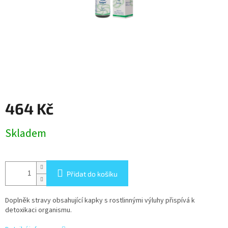
464 Kč
Měrná
Skladem
cena:
Přidat do košíku
Doplněk stravy obsahující kapky s rostlinnými výluhy přispívá k
detoxikaci organismu.