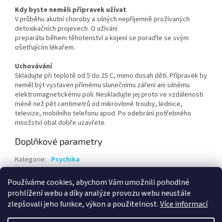
Kdy byste neměli přípravek užívat
V průběhu akutní choroby a silných nepříjemně prožívaných
detoxikačních projevech. O užívání
preparátu během těhotenství a kojení se poraďte se svým
ošetřujícím lékařem.
Uchovávání
Skladujte při teplotě od 5 do 25 C, mimo dosah dětí. Přípravek by
neměl být vystaven přímému slunečnímu záření ani silnému
elektromagnetickému poli. Neskladujte jej proto ve vzdálenosti
méně než pět centimetrů od mikrovlnné trouby, lednice,
televize, mobilního telefonu apod. Po odebrání potřebného
množství obal dobře uzavřete.
Doplňkové parametry
Kategorie
:
Psychika
Hmotnost
:
0.1 kg
Používáme cookies, abychom Vám umožnili pohodlné
EAN
:
8594041366390
prohlížení webu a díky analýze provozu webu neustále
zlepšovali jeho funkce, výkon a použitelnost.
Více informací
Z