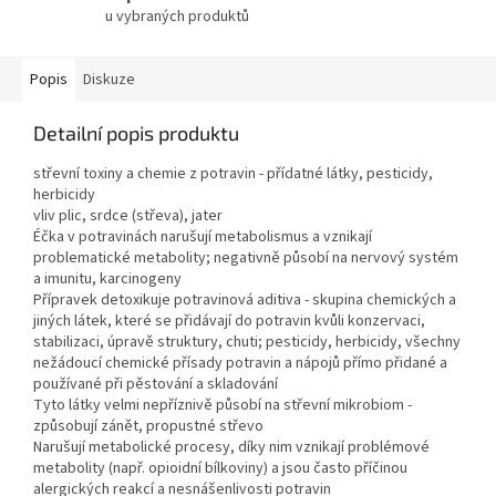
u vybraných produktů
Popis
Diskuze
Detailní popis produktu
střevní toxiny a chemie z potravin - přídatné látky, pesticidy,
herbicidy
vliv plic, srdce (střeva), jater
Éčka v potravinách narušují metabolismus a vznikají
problematické metabolity; negativně působí na nervový systém
a imunitu, karcinogeny
Přípravek detoxikuje potravinová aditiva - skupina chemických a
jiných látek, které se přidávají do potravin kvůli konzervaci,
stabilizaci, úpravě struktury, chuti; pesticidy, herbicidy, všechny
nežádoucí chemické přísady potravin a nápojů přímo přidané a
používané při pěstování a skladování
Tyto látky velmi nepříznivě působí na střevní mikrobiom -
způsobují zánět, propustné střevo
Narušují metabolické procesy, díky nim vznikají problémové
metabolity (např. opioidní bílkoviny) a jsou často příčinou
alergických reakcí a nesnášenlivosti potravin