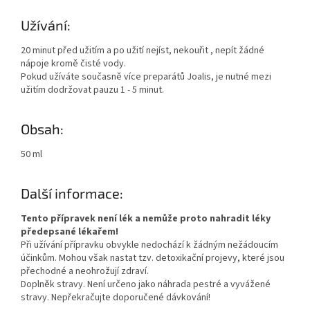
Užívání:
20 minut před užitím a po užití nejíst, nekouřit , nepít žádné
nápoje kromě čisté vody.
Pokud užíváte současně více preparátů Joalis, je nutné mezi
užitím dodržovat pauzu 1 - 5 minut.
Obsah:
50 ml
Další informace:
Tento přípravek není lék a nemůže proto nahradit léky
předepsané lékařem!
Při užívání přípravku obvykle nedochází k žádným nežádoucím
účinkům. Mohou však nastat tzv. detoxikační projevy, které jsou
přechodné a neohrožují zdraví.
Doplněk stravy. Není určeno jako náhrada pestré a vyvážené
stravy. Nepřekračujte doporučené dávkování!