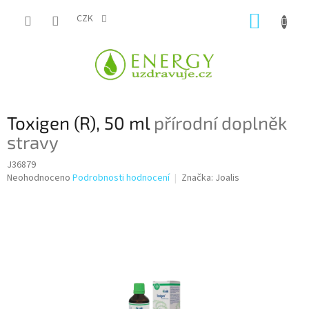
Přejít
NÁKUP
na
CZK
obsah
KOŠÍK
Toxigen (R), 50 ml
přírodní doplněk
stravy
J36879
Průměrné
Neohodnoceno
Podrobnosti hodnocení
Značka:
Joalis
hodnocení
produktu
je
0,0
z
5
hvězdiček.