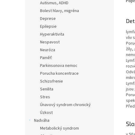
Popi
Autismus, ADHD
Bolest hlavy, migréna
Deprese
Det
Epilepsie
lymfa
Hyperaktivita
vliv 
Nespavost
Poru
žíly,
Neuróza
nemo
Paměť
Lymf
Parkinsonova nemoc
rozv
Odvá
Porucha koncentrace
mikro
Schizofrenie
Lymfa
Senilita
jsou
Poru
Stres
spekt
Únavový syndrom chronický
Před
Úzkost
Nadváha
Slo
Metabolický syndrom
v 50 