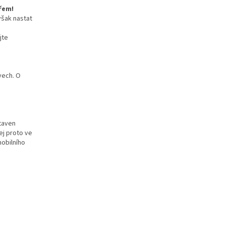
řem!
však nastat
jte
vech. O
staven
ej proto ve
mobilního