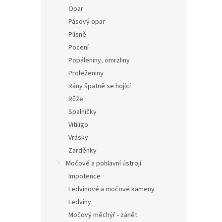
Opar
Pásový opar
Plísně
Pocení
Popáleniny, omrzliny
Proleženiny
Rány špatně se hojící
Růže
Spalničky
Vitiligo
Vrásky
Zarděnky
Močové a pohlavní ústrojí
Impotence
Ledvinové a močové kameny
Ledviny
Močový měchýř - zánět