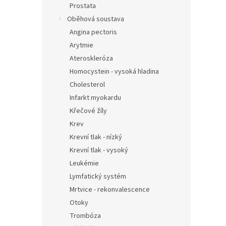
Prostata
Oběhová soustava
Angina pectoris
Arytmie
Ateroskleróza
Homocystein - vysoká hladina
Cholesterol
Infarkt myokardu
Křečové žíly
Krev
Krevní tlak - nízký
Krevní tlak - vysoký
Leukémie
Lymfatický systém
Mrtvice - rekonvalescence
Otoky
Trombóza