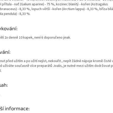
l přítula - nať (Galium aparine) - 75 %, kozinec blanitý - kořen (Astragalus
anaceus) - 8,33 %, lopuch větší - kořen (Arctium lappa) - 8,33 %, bříza bílá -
la pendula) - 8,33 %.
kování:
lí 2x denně 10 kapek, není-li doporučeno jinak.
vání:
nut před užitím a po užití nejíst, nekouřit , nepít žádné nápoje kromě čisté 
d užíváte současně více preparátů Joalis, je nutné mezi užitím dodržovat p
.
sah:
l
ší informace: