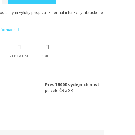
ostlinnými výluhy přispívají k normální funkci lymfatického
informace
ZEPTAT SE
SDÍLET
Přes 16000 výdejních míst
í
po celé ČR a SR