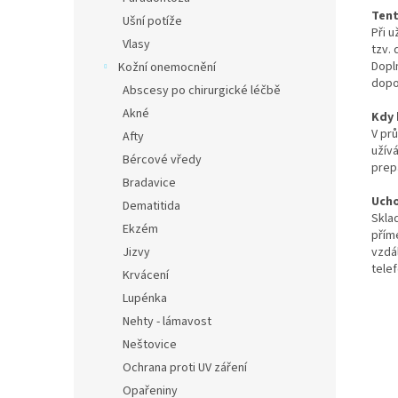
Tent
Ušní potíže
Při 
Vlasy
tzv. 
Dopl
Kožní onemocnění
dopo
Abscesy po chirurgické léčbě
Akné
Kdy 
V pr
Afty
užívá
Bércové vředy
prep
Bradavice
Ucho
Dematitida
Skla
Ekzém
přím
Jizvy
vzdá
tele
Krvácení
Lupénka
Nehty - lámavost
Neštovice
Ochrana proti UV záření
Opařeniny