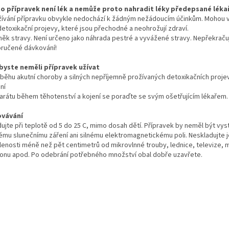
o přípravek není lék a nemůže proto nahradit léky předepsané léka
užívání přípravku obvykle nedochází k žádným nežádoucím účinkům. Mohou 
detoxikační projevy, které jsou přechodné a neohrožují zdraví.
něk stravy. Není určeno jako náhrada pestré a vyvážené stravy. Nepřekraču
ručené dávkování!
byste neměli přípravek užívat
ůběhu akutní choroby a silných nepříjemně prožívaných detoxikačních proje
ní
arátu během těhotenství a kojení se poraďte se svým ošetřujícím lékařem.
vávání
dujte při teplotě od 5 do 25 C, mimo dosah dětí. Přípravek by neměl být vy
ému slunečnímu záření ani silnému elektromagnetickému poli. Neskladujte j
lenosti méně než pět centimetrů od mikrovlnné trouby, lednice, televize, 
fonu apod. Po odebrání potřebného množství obal dobře uzavřete.