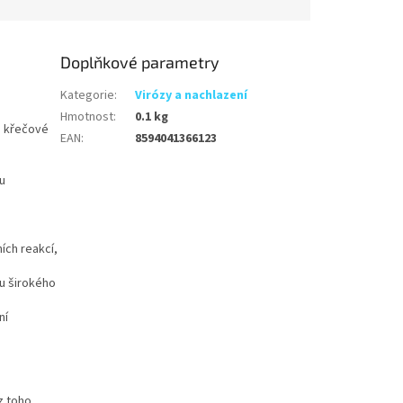
Doplňkové parametry
Kategorie
:
Virózy a nachlazení
Hmotnost
:
0.1 kg
, křečové
EAN
:
8594041366123
á
u
ních reakcí,
u širokého
ní
z toho