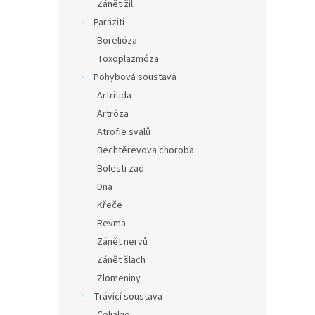
Zánět žil
Paraziti
Borelióza
Toxoplazmóza
Pohybová soustava
Artritida
Artróza
Atrofie svalů
Bechtěrevova choroba
Bolesti zad
Dna
Křeče
Revma
Zánět nervů
Zánět šlach
Zlomeniny
Trávící soustava