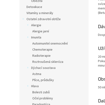
Obezita
svíze
Detoxikace
membr
(Betu
Vitamíny a minerály
Ostatní zdravotní obtíže
Alergie
Dáv
Alergie jarní
Dospě
Imunita
Autoimunitní onemocnění
Uží
Chemoterapie
Radioterapie
20 mi
Poku
Roztroušená skleróza
minut
Dýchací soustava
Astma
Ob
Plíce, průdušky
Hlava
50 m
Bolesti zubů
Oční problémy
Dal
Paradontóza