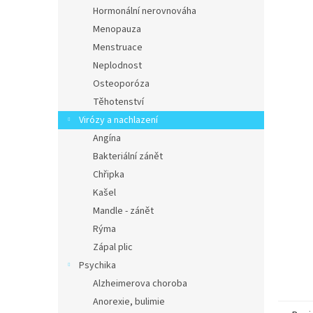
n
Hormonální nerovnováha
e
Menopauza
l
Menstruace
Neplodnost
Osteoporóza
Těhotenství
Virózy a nachlazení
Angína
Bakteriální zánět
Chřipka
Kašel
Mandle - zánět
Rýma
Zápal plic
Psychika
Alzheimerova choroba
Anorexie, bulimie