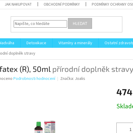
JAK NAKUPOVAT
OBCHODNÍ PODMÍNKY
PODMÍNKY OCHRANY OS
HLEDAT
Nadváha
Detoxikace
Vitamíny a minerály
Ostatní zdravot
rodní doplněk stravy
fatex (R), 50ml
přírodní doplněk strav
né
noceno
Podrobnosti hodnocení
Značka:
Joalis
ní
474
u
Měrná
Skla
cena:
ek.