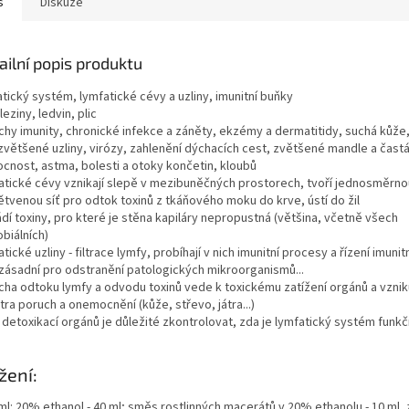
s
Diskuze
ailní popis produktu
tický systém, lymfatické cévy a uzliny, imunitní buňky
sleziny, ledvin, plic
chy imunity, chronické infekce a záněty, ekzémy a dermatitidy, suchá kůže
 zvětšené uzliny, virózy, zahlenění dýchacích cest, zvětšené mandle a čast
cnost, astma, bolesti a otoky končetin, kloubů
atické cévy vznikají slepě v mezibuněčných prostorech, tvoří jednosměrno
ětvenou síť pro odtok toxinů z tkáňového moku do krve, ústí do žil
dí toxiny, pro které je stěna kapiláry nepropustná (většina, včetně všech
biálních)
tické uzliny - filtrace lymfy, probíhají v nich imunitní procesy a řízení imunit
 zásadní pro odstranění patologických mikroorganismů...
cha odtoku lymfy a odvodu toxinů vede k toxickému zatížení orgánů a vznik
ra poruch a onemocnění (kůže, střevo, játra...)
 detoxikací orgánů je důležité zkontrolovat, zda je lymfatický systém funkč
žení:
ml: 20% ethanol - 40 ml; směs rostlinných macerátů v 20% ethanolu - 10 ml, 