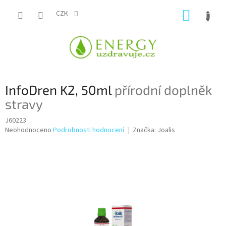
Přejít
NÁKUP
na
CZK
obsah
KOŠÍK
InfoDren K2, 50ml
přírodní doplněk
stravy
J60223
Průměrné
Neohodnoceno
Podrobnosti hodnocení
Značka:
Joalis
hodnocení
produktu
je
0,0
z
5
hvězdiček.