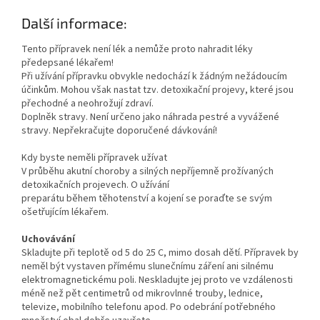
Další informace:
Tento přípravek není lék a nemůže proto nahradit léky
předepsané lékařem!
Při užívání přípravku obvykle nedochází k žádným nežádoucím
účinkům. Mohou však nastat tzv. detoxikační projevy, které jsou
přechodné a neohrožují zdraví.
Doplněk stravy. Není určeno jako náhrada pestré a vyvážené
stravy. Nepřekračujte doporučené dávkování!
Kdy byste neměli přípravek užívat
V průběhu akutní choroby a silných nepříjemně prožívaných
detoxikačních projevech. O užívání
preparátu během těhotenství a kojení se poraďte se svým
ošetřujícím lékařem.
Uchovávání
Skladujte při teplotě od 5 do 25 C, mimo dosah dětí. Přípravek by
neměl být vystaven přímému slunečnímu záření ani silnému
elektromagnetickému poli. Neskladujte jej proto ve vzdálenosti
méně než pět centimetrů od mikrovlnné trouby, lednice,
televize, mobilního telefonu apod. Po odebrání potřebného