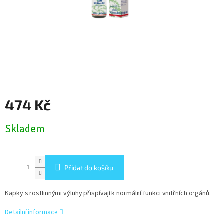
474 Kč
Měrná
Skladem
cena:
Přidat do košíku
Kapky s rostlinnými výluhy přispívají k normální funkci vnitřních orgánů.
Detailní informace