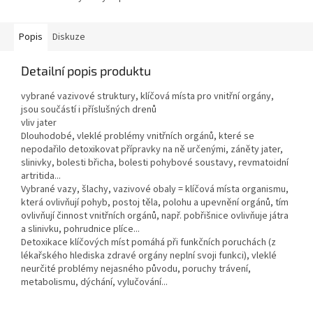
Popis
Diskuze
Detailní popis produktu
vybrané vazivové struktury, klíčová místa pro vnitřní orgány,
jsou součástí i příslušných drenů
vliv jater
Dlouhodobé, vleklé problémy vnitřních orgánů, které se
nepodařilo detoxikovat přípravky na ně určenými, záněty jater,
slinivky, bolesti břicha, bolesti pohybové soustavy, revmatoidní
artritida...
Vybrané vazy, šlachy, vazivové obaly = klíčová místa organismu,
která ovlivňují pohyb, postoj těla, polohu a upevnění orgánů, tím
ovlivňují činnost vnitřních orgánů, např. pobřišnice ovlivňuje játra
a slinivku, pohrudnice plíce...
Detoxikace klíčových míst pomáhá při funkčních poruchách (z
lékařského hlediska zdravé orgány neplní svoji funkci), vleklé
neurčité problémy nejasného původu, poruchy trávení,
metabolismu, dýchání, vylučování...