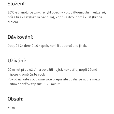
Složení:
20% ethanol, rostliny: fenykl obecný - plod (Foeniculum vulgare),
bříza bílá - list (Betula pendula), kopřiva dvoudomá - list (Urtica
dioica)
Dávkování:
Dospělí 2x denně 10 kapek, není-li doporučeno jinak.
Užívání:
20 minut před užitím a po užití nejíst, nekouřit , nepít žádné
nápoje kromě čisté vody.
Pokud užíváte současně více preparátů Joalis, je nutné mezi
užitím dodržovat pauzu 1 - 5 minut.
Obsah:
50 ml