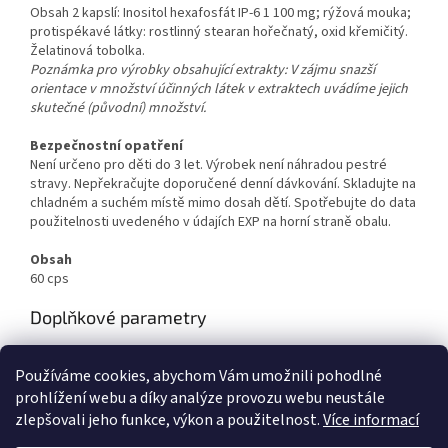
Obsah 2 kapslí: Inositol hexafosfát IP-6 1 100 mg; rýžová mouka;
protispékavé látky: rostlinný stearan hořečnatý, oxid křemičitý.
Želatinová tobolka.
Poznámka pro výrobky obsahující extrakty: V zájmu snazší
orientace v množství účinných látek v extraktech uvádíme jejich
skutečné (původní) množství.
Bezpečnostní opatření
Není určeno pro děti do 3 let. Výrobek není náhradou pestré
stravy. Nepřekračujte doporučené denní dávkování. Skladujte na
chladném a suchém místě mimo dosah dětí. Spotřebujte do data
použitelnosti uvedeného v údajích EXP na horní straně obalu.
Obsah
60 cps
Doplňkové parametry
Kategorie
:
Starlife
Používáme cookies, abychom Vám umožnili pohodlné
EAN
:
8594157540639
prohlížení webu a díky analýze provozu webu neustále
zlepšovali jeho funkce, výkon a použitelnost.
Více informací
Z