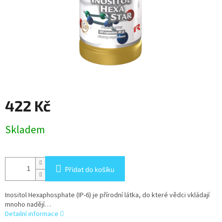
422 Kč
Měrná
Skladem
cena:
Přidat do košíku
Inositol Hexaphosphate (IP-6) je přírodní látka, do které vědci vkládají
mnoho nadějí…
Detailní informace