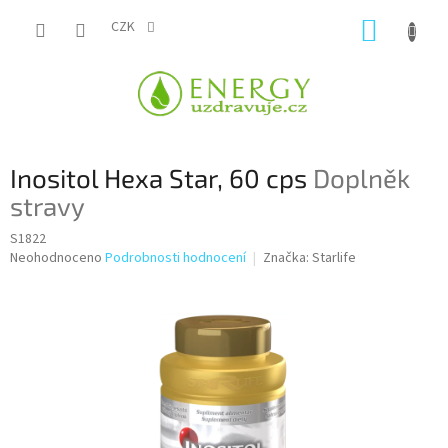
Přejít
NÁKUP
na
CZK
obsah
KOŠÍK
Inositol Hexa Star, 60 cps
Doplněk
stravy
S1822
Průměrné
Neohodnoceno
Podrobnosti hodnocení
Značka:
Starlife
hodnocení
produktu
je
0,0
z
5
hvězdiček.