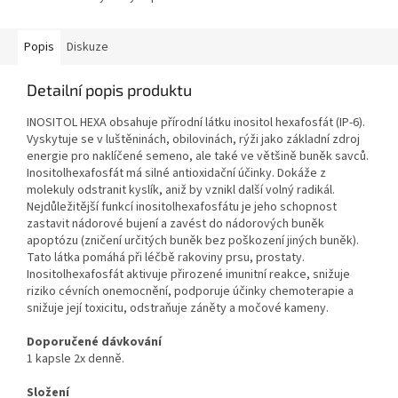
Popis
Diskuze
Detailní popis produktu
INOSITOL HEXA obsahuje přírodní látku inositol hexafosfát (IP-6).
Vyskytuje se v luštěninách, obilovinách, rýži jako základní zdroj
energie pro naklíčené semeno, ale také ve většině buněk savců.
Inositolhexafosfát má silné antioxidační účinky. Dokáže z
molekuly odstranit kyslík, aniž by vznikl další volný radikál.
Nejdůležitější funkcí inositolhexafosfátu je jeho schopnost
zastavit nádorové bujení a zavést do nádorových buněk
apoptózu (zničení určitých buněk bez poškození jiných buněk).
Tato látka pomáhá při léčbě rakoviny prsu, prostaty.
Inositolhexafosfát aktivuje přirozené imunitní reakce, snižuje
riziko cévních onemocnění, podporuje účinky chemoterapie a
snižuje její toxicitu, odstraňuje záněty a močové kameny.
Doporučené dávkování
1 kapsle 2x denně.
Složení