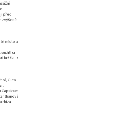
asážní
ře
ji před
 + zvýšené
té místo a
oužití si
ti hrášku s
thol, Olea
er,
ů Capsicum
 xanthanová
yrrhiza