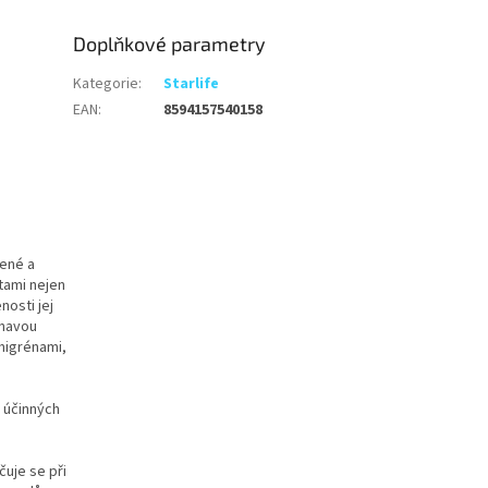
Doplňkové parametry
Kategorie
:
Starlife
EAN
:
8594157540158
ené a
tami nejen
nosti jej
únavou
 migrénami,
.
 účinných
čuje se při