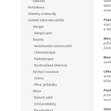
onemo
Obezita
další
Detoxikace
oste
Vitamíny a minerály
Papr
Ostatní zdravotní obtíže
vlast
Alergie
a zkl
Alergie jarní
Mety
Imunita
průt
Autoimunitní onemocnění
částí
Chemoterapie
Men
Radioterapie
osvě
Roztroušená skleróza
Léko
Dýchací soustava
antim
Astma
kůže 
Plíce, průdušky
Pan
Hlava
proti
Bolesti zubů
uryc
Oční problémy
Oliv
Paradontóza