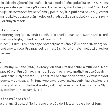
mikrobiálně; výborně ho snáší i citlivá a podrážděná pokožka. BOBY STAR m
ze poskytuje jemnou a příjemnou konzistenci, která silně promašťuje, dob
rvuje, ale nezanechává nepříjemný pocit. Zvyšuje pružnost pokožky, chrání 
mi radikály; posiluje tkáň = odolnost proti poškození pokožky (strie, jizvy)
ní drobných ranek.
d k použití
e potřeby (nejlépe dvakrát denně, ráno a večer) naneste BOBY STAR na urči
adně vmasírujte, dokud se zcela nevstřebá.
ručení: BOBY STAR nanášejte pomocí plastového sáčku nebo rukavice; po p
adně umyjte ruce. Pro pravidelnou masáž smíchejte malé množství o velikos
žní emulzí.
ení:
 Dimethyl Sulfone (MSM), Cetearyl Alcohol, Stearic Acid, Palmitic Acid, Men
paea (Olive) Fruit Oil, Acrylamide/Sodium Acryloyldimethyltaurate Copolym
exadecane, Polysorbate 80, Disodium Cocoamphodiacetate, extrakt z plod
scens, methyl salicylát, fenoxyethanol, ethylhexylglycerin, laurylglukosid,
 decylglukosid, tokoferyl acetát, askorbyl palmitát, extrakt z kořene Glyc
a, panthenol, niacinamid, BHT.
ečnostní opatření
 pro vnější použití! Není určeno pro děti do 3 let, těhotné a kojící ženy.