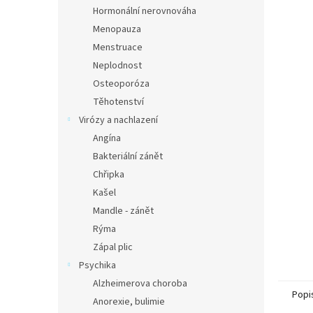
n
Hormonální nerovnováha
e
Menopauza
l
Menstruace
Neplodnost
Osteoporóza
Těhotenství
Virózy a nachlazení
Angína
Bakteriální zánět
Chřipka
Kašel
Mandle - zánět
Rýma
Zápal plic
Psychika
Alzheimerova choroba
Popi
Anorexie, bulimie