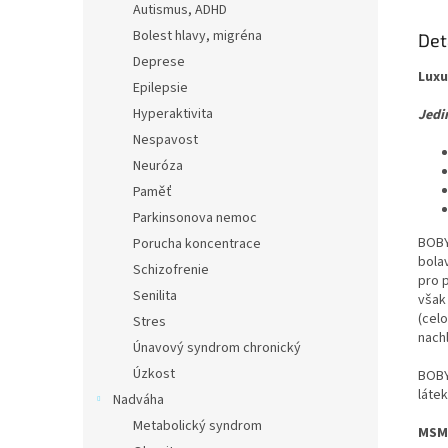
Autismus, ADHD
Bolest hlavy, migréna
Det
Deprese
Luxu
Epilepsie
Hyperaktivita
Jedi
Nespavost
Neuróza
Paměť
Parkinsonova nemoc
BOBY
Porucha koncentrace
bola
Schizofrenie
pro p
Senilita
však
(celo
Stres
nach
Únavový syndrom chronický
Úzkost
BOBY
látek
Nadváha
Metabolický syndrom
MSM