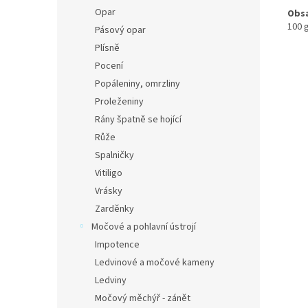
Opar
Obs
100 
Pásový opar
Plísně
Pocení
Popáleniny, omrzliny
Proleženiny
Rány špatně se hojící
Růže
Spalničky
Vitiligo
Vrásky
Zarděnky
Močové a pohlavní ústrojí
Impotence
Ledvinové a močové kameny
Ledviny
Močový měchýř - zánět