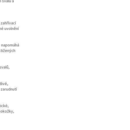
h svalů a
 zahřívací
né uvolnění
ím napomáhá
stižených
svalů,
livé,
 zarudnutí
ické,
 pokožky,