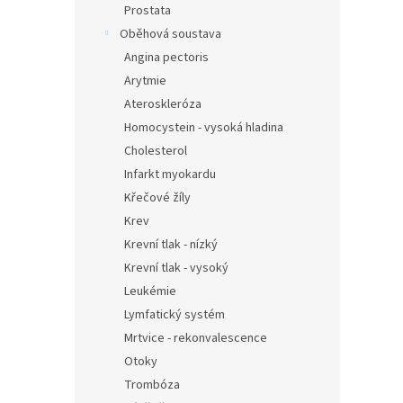
Prostata
Oběhová soustava
Angina pectoris
Arytmie
Ateroskleróza
Homocystein - vysoká hladina
Cholesterol
Infarkt myokardu
Křečové žíly
Krev
Krevní tlak - nízký
Krevní tlak - vysoký
Leukémie
Lymfatický systém
Mrtvice - rekonvalescence
Otoky
Trombóza