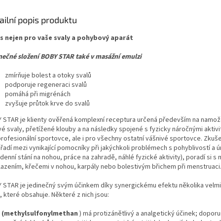
ailní popis produktu
s nejen pro vaše svaly a pohybový aparát
nečné složení BOBY STAR také v masážní emulzi
zmírňuje bolest a otoky svalů
podporuje regeneraci svalů
pomáhá při migrénách
zvyšuje průtok krve do svalů
 STAR je klienty ověřená komplexní receptura určená především na namož
vé svaly, přetížené klouby a na následky spojené s fyzicky náročnými aktivi
rofesionální sportovce, ale i pro všechny ostatní vášnivé sportovce. Zkuše
 řadí mezi vynikající pomocníky při jakýchkoli problémech s pohyblivostí a 
denní stání na nohou, práce na zahradě, náhlé fyzické aktivity), poradí si s
lazením, křečemi v nohou, karpály nebo bolestivým břichem při menstruaci
 STAR je jedinečný svým účinkem díky synergickému efektu několika velmi
, které obsahuje. Některé z nich jsou:
 (methylsulfonylmethan
) má protizánětlivý a analgetický účinek; doporu