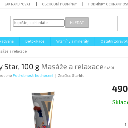
JAK NAKUPOVAT
OBCHODNÍ PODMÍNKY
PODMÍNKY OCHRANY OS
HLEDAT
Nadváha
Detoxikace
Vitamíny a minerály
Ostatní zdravot
sáže a relaxace
 Star, 100 g
Masáže a relaxace
S4501
né
noceno
Podrobnosti hodnocení
Značka:
Starlife
ní
490
u
Měrná
Skla
cena:
ek.