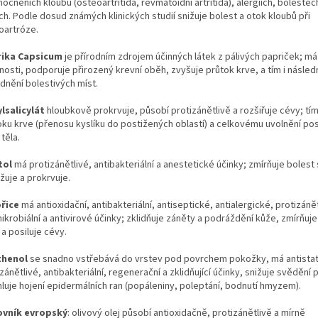
cněních kloubů (osteoartritida, revmatoidní artritida), alergiích, bolestec
ch. Podle dosud známých klinických studií snižuje bolest a otok kloubů při
oartróze.
ika Capsicum
je přírodním zdrojem účinných látek z pálivých papriček; má
nosti, podporuje přirozený krevní oběh, zvyšuje průtok krve, a tím i násled
idnění bolestivých míst.
lsalicylát
hloubkově prokrvuje, působí protizánětlivě a rozšiřuje cévy; t
oku krve (přenosu kyslíku do postižených oblastí) a celkovému uvolnění po
 těla.
tol
má protizánětlivé, antibakteriální a anestetické účinky; zmírňuje bolest 
žuje a prokrvuje.
řice
má antioxidační, antibakteriální, antiseptické, antialergické, protizánět
ikrobiální a antivirové účinky; zklidňuje záněty a podráždění kůže, zmírňuje
a posiluje cévy.
thenol
se snadno vstřebává do vrstev pod povrchem pokožky, má antistat
zánětlivé, antibakteriální, regenerační a zklidňující účinky, snižuje svědění
hluje hojení epidermálních ran (popáleniny, poleptání, bodnutí hmyzem).
ovník evropský
: olivový olej působí antioxidačně, protizánětlivě a mírně