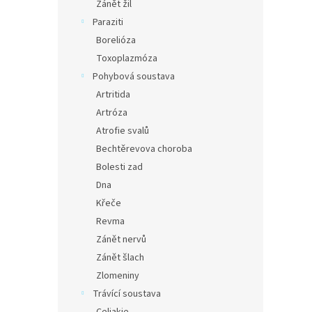
Zánět žil
Paraziti
Borelióza
Toxoplazmóza
Pohybová soustava
Artritida
Artróza
Atrofie svalů
Bechtěrevova choroba
Bolesti zad
Dna
Křeče
Revma
Zánět nervů
Zánět šlach
Zlomeniny
Trávící soustava