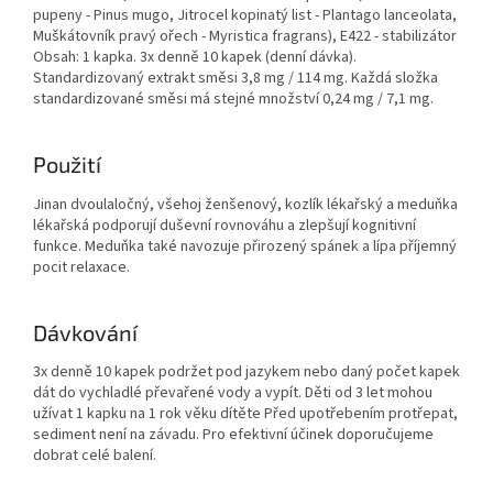
pupeny - Pinus mugo, Jitrocel kopinatý list - Plantago lanceolata,
Muškátovník pravý ořech - Myristica fragrans), E422 - stabilizátor
Obsah: 1 kapka. 3x denně 10 kapek (denní dávka).
Standardizovaný extrakt směsi 3,8 mg / 114 mg. Každá složka
standardizované směsi má stejné množství 0,24 mg / 7,1 mg.
Použití
Jinan dvoulaločný, všehoj ženšenový, kozlík lékařský a meduňka
lékařská podporují duševní rovnováhu a zlepšují kognitivní
funkce. Meduňka také navozuje přirozený spánek a lípa příjemný
pocit relaxace.
Dávkování
3x denně 10 kapek podržet pod jazykem nebo daný počet kapek
dát do vychladlé převařené vody a vypít. Děti od 3 let mohou
užívat 1 kapku na 1 rok věku dítěte Před upotřebením protřepat,
sediment není na závadu. Pro efektivní účinek doporučujeme
dobrat celé balení.