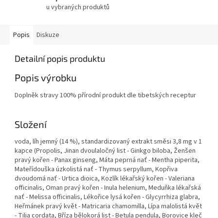
u vybraných produktů
Popis
Diskuze
Detailní popis produktu
Popis výrobku
Doplněk stravy 100% přírodní produkt dle tibetských receptur
Složení
voda, líh jemný (14 %), standardizovaný extrakt směsi 3,8 mg v 1
kapce (Propolis, Jinan dvoulaločný list - Ginkgo biloba, Ženšen
pravý kořen - Panax ginseng, Máta peprná nať - Mentha piperita,
Mateřídouška úzkolistá nať - Thymus serpyllum, Kopřiva
dvoudomá nať - Urtica dioica, Kozlík lékařský kořen - Valeriana
officinalis, Oman pravý kořen - Inula helenium, Meduňka lékařská
nať - Melissa officinalis, Lékořice lysá kořen - Glycyrrhiza glabra,
Heřmánek pravý květ - Matricaria chamomilla, Lípa malolistá květ
- Tilia cordata, Bříza bělokorá list - Betula pendula, Borovice kleč