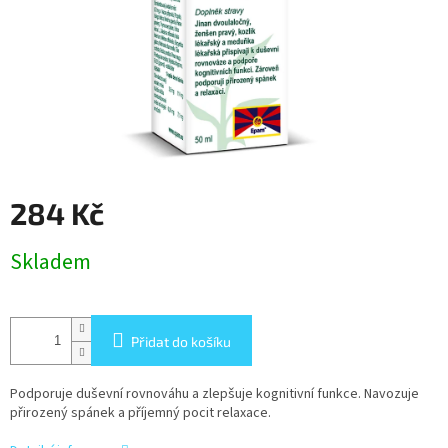
284 Kč
Měrná
Skladem
cena:
Přidat do košíku
Podporuje duševní rovnováhu a zlepšuje kognitivní funkce. Navozuje
přirozený spánek a příjemný pocit relaxace.