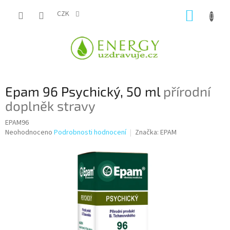
Přejít
NÁKUP
na
CZK
obsah
KOŠÍK
Epam 96 Psychický, 50 ml
přírodní
doplněk stravy
EPAM96
Průměrné
Neohodnoceno
Podrobnosti hodnocení
Značka:
EPAM
hodnocení
produktu
je
0,0
z
5
hvězdiček.