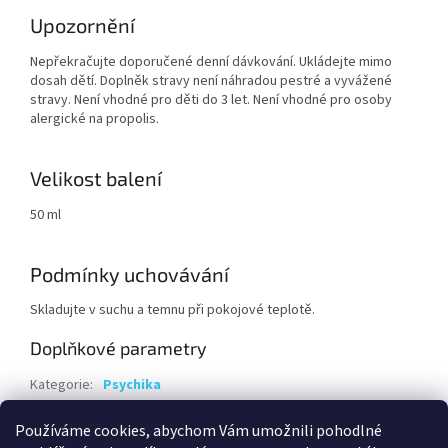
Upozornění
Nepřekračujte doporučené denní dávkování. Ukládejte mimo
dosah dětí. Doplněk stravy není náhradou pestré a vyvážené
stravy. Není vhodné pro děti do 3 let. Není vhodné pro osoby
alergické na propolis.
Velikost balení
50 ml
Podmínky uchovávání
Skladujte v suchu a temnu při pokojové teplotě.
Doplňkové parametry
Kategorie
:
Psychika
Hmotnost
:
0.14 kg
Používáme cookies, abychom Vám umožnili pohodlné
EAN
:
8595219000016