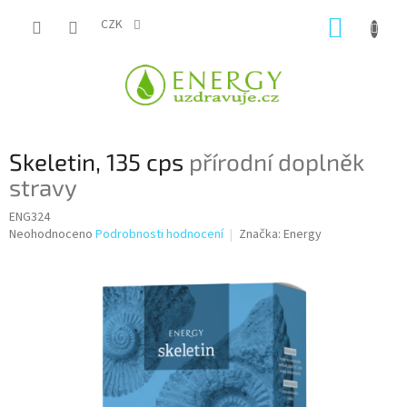
Přejít
NÁKUP
na
CZK
obsah
KOŠÍK
Skeletin, 135 cps
přírodní doplněk
stravy
ENG324
Průměrné
Neohodnoceno
Podrobnosti hodnocení
Značka:
Energy
hodnocení
produktu
je
0,0
z
5
hvězdiček.