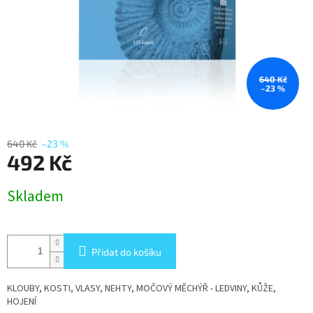
640 Kč
–23 %
640 Kč
–23 %
492 Kč
Měrná
Skladem
cena:
Přidat do košíku
KLOUBY, KOSTI, VLASY, NEHTY, MOČOVÝ MĚCHÝŘ - LEDVINY, KŮŽE,
HOJENÍ