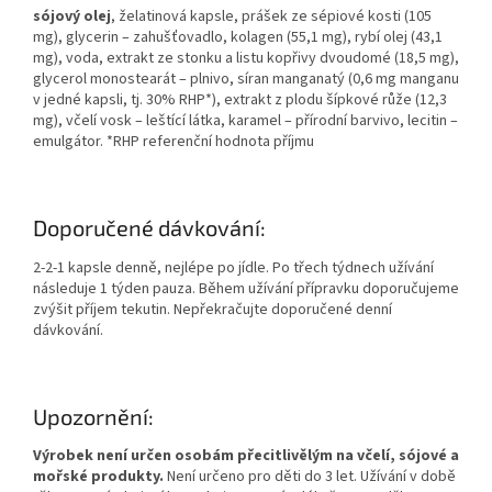
sójový olej
, želatinová kapsle, prášek ze sépiové kosti (105
mg), glycerin – zahušťovadlo, kolagen (55,1 mg), rybí olej (43,1
mg), voda, extrakt ze stonku a listu kopřivy dvoudomé (18,5 mg),
glycerol monostearát – plnivo, síran manganatý (0,6 mg manganu
v jedné kapsli, tj. 30% RHP*), extrakt z plodu šípkové růže (12,3
mg), včelí vosk – leštící látka, karamel – přírodní barvivo, lecitin –
emulgátor. *RHP referenční hodnota příjmu
Doporučené dávkování:
2-2-1 kapsle denně, nejlépe po jídle. Po třech týdnech užívání
následuje 1 týden pauza. Během užívání přípravku doporučujeme
zvýšit příjem tekutin. Nepřekračujte doporučené denní
dávkování.
Upozornění:
Výrobek není určen osobám přecitlivělým na včelí, sójové a
mořské produkty.
Není určeno pro děti do 3 let. Užívání v době