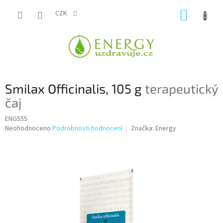
Přejít
NÁKUP
na
CZK
obsah
KOŠÍK
Smilax Officinalis, 105 g
terapeutický
čaj
ENG555
Průměrné
Neohodnoceno
Podrobnosti hodnocení
Značka:
Energy
hodnocení
produktu
je
0,0
z
5
hvězdiček.