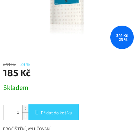
241 Kč
–23 %
241 Kč
–23 %
185 Kč
Měrná
Skladem
cena:
Přidat do košíku
PROČIŠTĚNÍ, VYLUČOVÁNÍ