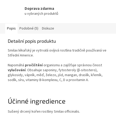
Doprava zdarma
u vybraných produktů
Popis
Podobné (5)
Diskuze
Detailní popis produktu
Smilax lékařský je vytrvalá ovíjivá rostlina tradičně používaná ve
Střední Americe.
Napomáhá
pročištění
organismu a zajišťuje správnou činost
vylučování
. Obsahuje saponiny, fytosteroly (β-sitostero),
glykosidy, vápník, měď, železo, jód, mangan, draslík, křemík,
sodík, síru, vitaminy B-komplexu, C, D a provitamin A.
Účinné ingredience
Sušený drcený kořen rostliny Smilax officinalis.