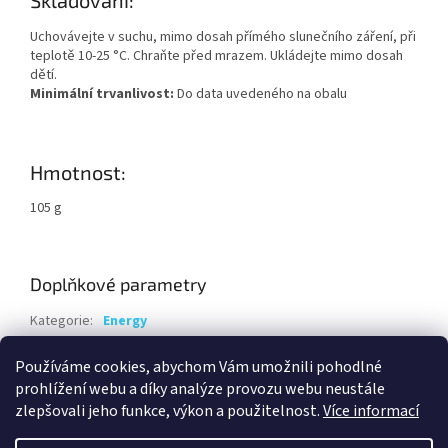
Skladování:
Uchovávejte v suchu, mimo dosah přímého slunečního záření, při
teplotě 10-25 °C. Chraňte před mrazem. Ukládejte mimo dosah
dětí.
Minimální trvanlivost:
Do data uvedeného na obalu
Hmotnost:
105 g
Doplňkové parametry
Kategorie
:
Energy
Hmotnost
:
0.15 kg
Používáme cookies, abychom Vám umožnili pohodlné
EAN
:
8594069935554
prohlížení webu a díky analýze provozu webu neustále
zlepšovali jeho funkce, výkon a použitelnost.
Více informací
Z