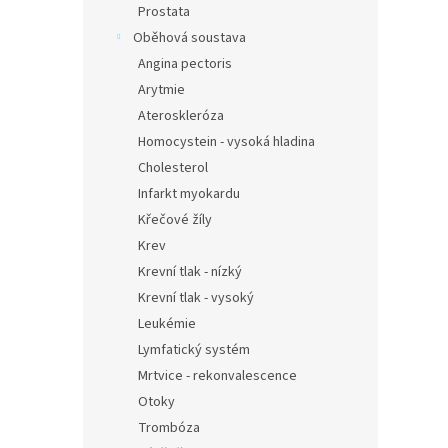
Prostata
Oběhová soustava
Angina pectoris
Arytmie
Ateroskleróza
Homocystein - vysoká hladina
Cholesterol
Infarkt myokardu
Křečové žíly
Krev
Krevní tlak - nízký
Krevní tlak - vysoký
Leukémie
Lymfatický systém
Mrtvice - rekonvalescence
Otoky
Trombóza