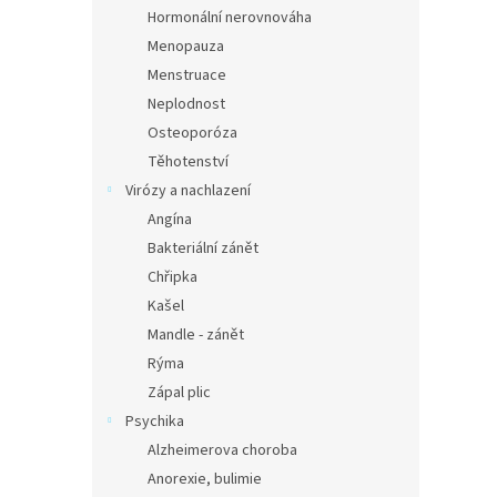
n
Hormonální nerovnováha
e
Menopauza
l
Menstruace
Neplodnost
Osteoporóza
Těhotenství
Virózy a nachlazení
Angína
Bakteriální zánět
Chřipka
Kašel
Mandle - zánět
Rýma
Zápal plic
Psychika
Alzheimerova choroba
Anorexie, bulimie