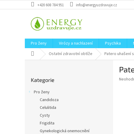
Přejít
+420 608 784 951
info@energyuzdravuje.cz
na
obsah
Pro ženy
Virózy a nachlazení
Psychika
Domů
Ostatní zdravotní obtíže
Patero uhašení s
P
Pate
o
Přeskočit
s
Průměr
Neohod
Kategorie
kategorie
t
hodnoce
r
produkt
Pro ženy
a
je
Candidoza
0,0
n
z
Celulitida
n
5
í
Cysty
hvězdič
p
Frigidita
a
Gynekologická onemocnění