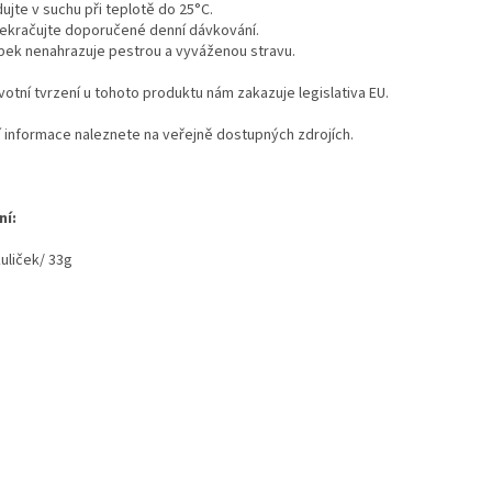
ujte v suchu při teplotě do 25°C.
ekračujte doporučené denní dávkování.
bek nenahrazuje pestrou a vyváženou stravu.
otní tvrzení u tohoto produktu nám zakazuje legislativa EU.
ší informace naleznete na veřejně dostupných zdrojích.
ní:
uliček/ 33g