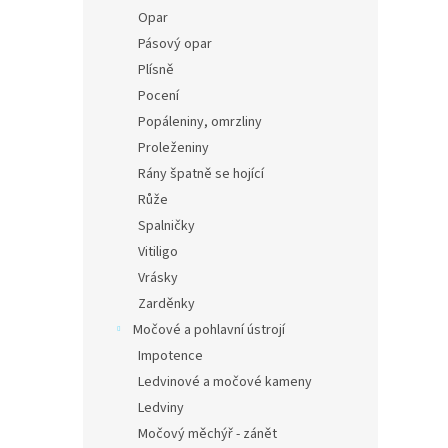
Opar
Pásový opar
Plísně
Pocení
Popáleniny, omrzliny
Proleženiny
Rány špatně se hojící
Růže
Spalničky
Vitiligo
Vrásky
Zarděnky
Močové a pohlavní ústrojí
Impotence
Ledvinové a močové kameny
Ledviny
Močový měchýř - zánět