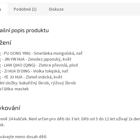
s
Podobné (1)
Diskuze
ailní popis produktu
žení
g - PU GONG YING - Smetánka mongolská, nať
 - JIN YIN HUA - Zimolez japonský, květ
 - LIAN QIAO (QING) - Zlatice převislá, plod
 - ZI HUA DI DING - Violka tokijská, nať
 - YE JU HUA - Zlateň indická, květ
tní složky: kukuřičný škrob, rýžový škrob
cí látka: mastek
vkování
nně 24 kuliček. Není určen pro děti do 3 let. Děti od 3 do 12 let užívají 2x de
ek.
vávejte mimo dosah dětí.