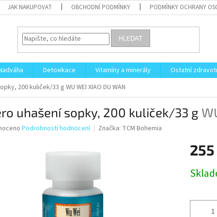
JAK NAKUPOVAT
OBCHODNÍ PODMÍNKY
PODMÍNKY OCHRANY OS
HLEDAT
Nadváha
Detoxikace
Vitamíny a minerály
Ostatní zdravot
opky, 200 kuliček/33 g
WU WEI XIAO DU WAN
ro uhašení sopky, 200 kuliček/33 g
WU
né
noceno
Podrobnosti hodnocení
Značka:
TCM Bohemia
ní
255
u
Měrná
Skla
cena:
ek.