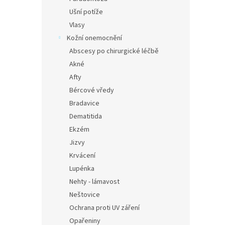
Ušní potíže
Vlasy
Kožní onemocnění
Abscesy po chirurgické léčbě
Akné
Afty
Bércové vředy
Bradavice
Dematitida
Ekzém
Jizvy
Krvácení
Lupénka
Nehty - lámavost
Neštovice
Ochrana proti UV záření
Opařeniny