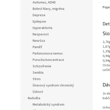
Autismus, ADHD
Popi
Bolest hlavy, migréna
Deprese
Epilepsie
Det
Hyperaktivita
Slo
Nespavost
Neuróza
2,78
1,87g
Paměť
1,39g
Parkinsonova nemoc
0,94g
Porucha koncentrace
0,94g
Osta
Schizofrenie
Leští
Senilita
Stres
Dá
Únavový syndrom chronický
Úzkost
2x de
kulič
Nadváha
Metabolický syndrom
Ucho