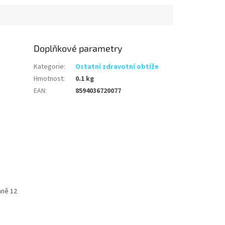
Doplňkové parametry
Kategorie
:
Ostatní zdravotní obtíže
Hmotnost
:
0.1 kg
EAN
:
8594036720077
nně 12