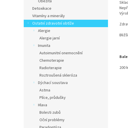
Obezita
Sklad
Nepř
Detoxikace
Výro
Vitamíny a minerály
Ostatní zdravotní obtíže
Zdrav
Alergie
Bliž
Alergie jarní
Imunita
Autoimunitní onemocnění
Bale
Chemoterapie
200 k
Radioterapie
Roztroušená skleróza
Dýchací soustava
Astma
Plíce, průdušky
Hlava
Bolesti zubů
Oční problémy
Paradontóza