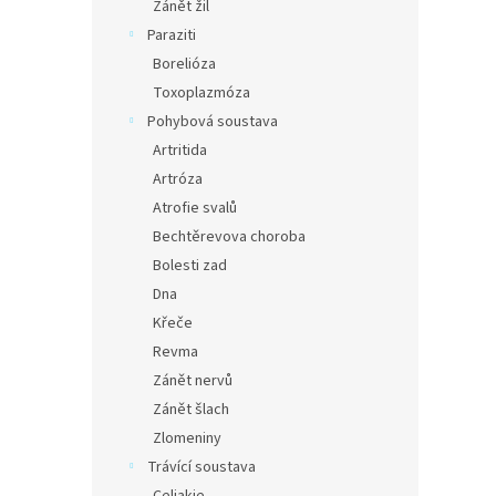
Zánět žil
Paraziti
Borelióza
Toxoplazmóza
Pohybová soustava
Artritida
Artróza
Atrofie svalů
Bechtěrevova choroba
Bolesti zad
Dna
Křeče
Revma
Zánět nervů
Zánět šlach
Zlomeniny
Trávící soustava