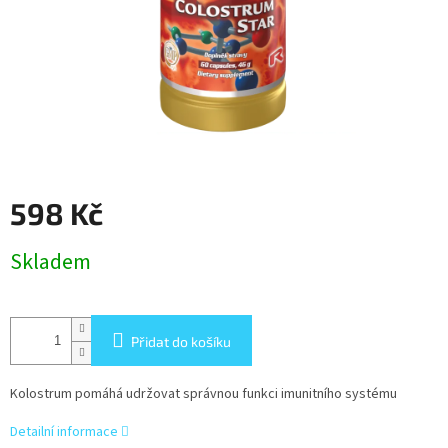
598 Kč
Měrná
Skladem
cena:
Přidat do košíku
Kolostrum pomáhá udržovat správnou funkci imunitního systému
Detailní informace