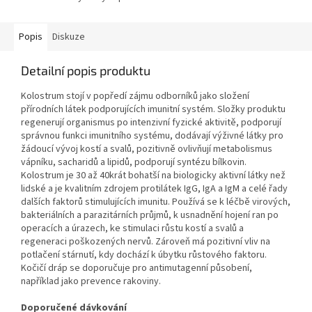
Popis
Diskuze
Detailní popis produktu
Kolostrum stojí v popředí zájmu odborníků jako složení
přírodních látek podporujících imunitní systém. Složky produktu
regenerují organismus po intenzivní fyzické aktivitě, podporují
správnou funkci imunitního systému, dodávají výživné látky pro
žádoucí vývoj kostí a svalů, pozitivně ovlivňují metabolismus
vápníku, sacharidů a lipidů, podporují syntézu bílkovin.
Kolostrum je 30 až 40krát bohatší na biologicky aktivní látky než
lidské a je kvalitním zdrojem protilátek IgG, IgA a IgM a celé řady
dalších faktorů stimulujících imunitu. Používá se k léčbě virových,
bakteriálních a parazitárních průjmů, k usnadnění hojení ran po
operacích a úrazech, ke stimulaci růstu kostí a svalů a
regeneraci poškozených nervů. Zároveň má pozitivní vliv na
potlačení stárnutí, kdy dochází k úbytku růstového faktoru.
Kočičí dráp se doporučuje pro antimutagenní působení,
například jako prevence rakoviny.
Doporučené dávkování