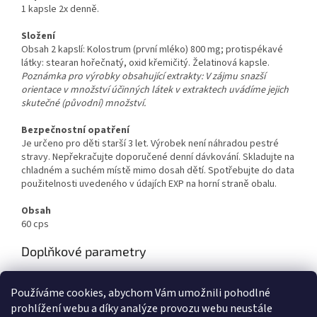
1 kapsle 2x denně.
Složení
Obsah 2 kapslí: Kolostrum (první mléko) 800 mg; protispékavé
látky: stearan hořečnatý, oxid křemičitý. Želatinová kapsle.
Poznámka pro výrobky obsahující extrakty: V zájmu snazší
orientace v množství účinných látek v extraktech uvádíme jejich
skutečné (původní) množství.
Bezpečnostní opatření
Je určeno pro děti starší 3 let. Výrobek není náhradou pestré
stravy. Nepřekračujte doporučené denní dávkování. Skladujte na
chladném a suchém místě mimo dosah dětí. Spotřebujte do data
použitelnosti uvedeného v údajích EXP na horní straně obalu.
Obsah
60 cps
Doplňkové parametry
Kategorie
:
Starlife
Používáme cookies, abychom Vám umožnili pohodlné
EAN
:
8596644000657
prohlížení webu a díky analýze provozu webu neustále