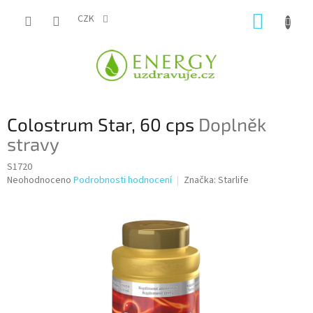
Přejít
NÁKUP
na
CZK
obsah
KOŠÍK
Colostrum Star, 60 cps
Doplněk
stravy
S1720
Průměrné
Neohodnoceno
Podrobnosti hodnocení
Značka:
Starlife
hodnocení
produktu
je
0,0
z
5
hvězdiček.