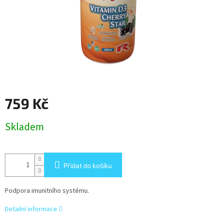
759 Kč
Měrná
Skladem
cena:
Přidat do košíku
Podpora imunitního systému.
Detailní informace