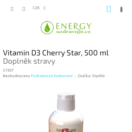
Přejít
NÁKUP
na
CZK
obsah
KOŠÍK
Vitamin D3 Cherry Star, 500 ml
Doplněk stravy
S7307
Průměrné
Neohodnoceno
Podrobnosti hodnocení
Značka:
Starlife
hodnocení
produktu
je
0,0
z
5
hvězdiček.