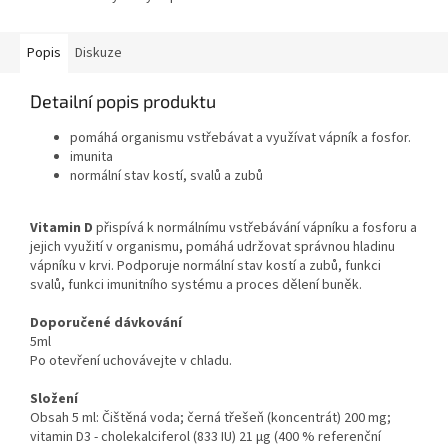
Popis
Diskuze
Detailní popis produktu
pomáhá organismu vstřebávat a využívat vápník a fosfor.
imunita
normální stav kostí, svalů a zubů
Vitamin D
přispívá k normálnímu vstřebávání vápníku a fosforu a
jejich využití v organismu, pomáhá udržovat správnou hladinu
vápníku v krvi. Podporuje normální stav kostí a zubů, funkci
svalů, funkci imunitního systému a proces dělení buněk.
Doporučené dávkování
5ml
Po otevření uchovávejte v chladu.
Složení
Obsah 5 ml: Čištěná voda; černá třešeň (koncentrát) 200 mg;
vitamin D3 - cholekalciferol (833 IU) 21 µg (400 % referenční