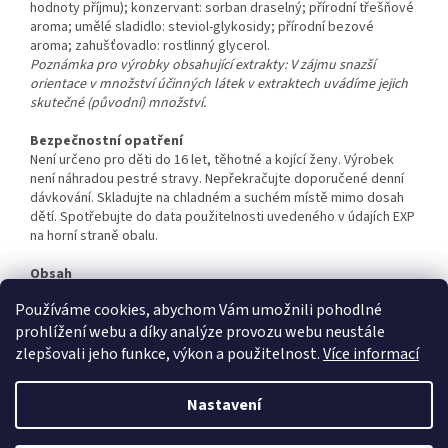
hodnoty příjmu); konzervant: sorban draselný; přírodní třešňové
aroma; umělé sladidlo: steviol-glykosidy; přírodní bezové
aroma; zahušťovadlo: rostlinný glycerol.
Poznámka pro výrobky obsahující extrakty: V zájmu snazší
orientace v množství účinných látek v extraktech uvádíme jejich
skutečné (původní) množství.
Bezpečnostní opatření
Není určeno pro děti do 16 let, těhotné a kojící ženy. Výrobek
není náhradou pestré stravy. Nepřekračujte doporučené denní
dávkování. Skladujte na chladném a suchém místě mimo dosah
dětí. Spotřebujte do data použitelnosti uvedeného v údajích EXP
na horní straně obalu.
Obsah
500 ml
Používáme cookies, abychom Vám umožnili pohodlné
prohlížení webu a díky analýze provozu webu neustále
zlepšovali jeho funkce, výkon a použitelnost.
Více informací
Z
á
Nastavení
Vytvořil Shoptet
p
a