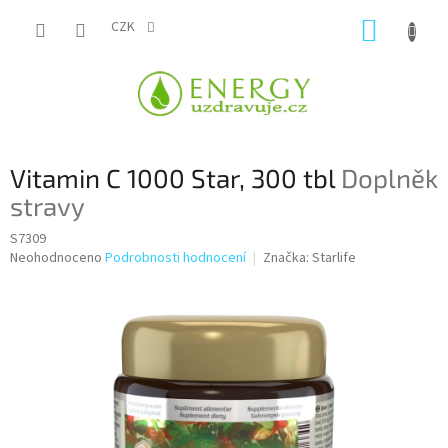
Přejít
NÁKUP
na
CZK
obsah
KOŠÍK
Vitamin C 1000 Star, 300 tbl
Doplněk
stravy
S7309
Průměrné
Neohodnoceno
Podrobnosti hodnocení
Značka:
Starlife
hodnocení
produktu
je
0,0
z
5
hvězdiček.