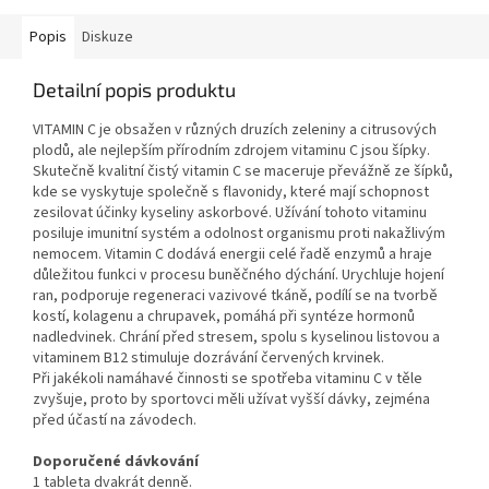
Popis
Diskuze
Detailní popis produktu
VITAMIN C je obsažen v různých druzích zeleniny a citrusových
plodů, ale nejlepším přírodním zdrojem vitaminu C jsou šípky.
Skutečně kvalitní čistý vitamin C se maceruje převážně ze šípků,
kde se vyskytuje společně s flavonidy, které mají schopnost
zesilovat účinky kyseliny askorbové. Užívání tohoto vitaminu
posiluje imunitní systém a odolnost organismu proti nakažlivým
nemocem. Vitamin C dodává energii celé řadě enzymů a hraje
důležitou funkci v procesu buněčného dýchání. Urychluje hojení
ran, podporuje regeneraci vazivové tkáně, podílí se na tvorbě
kostí, kolagenu a chrupavek, pomáhá při syntéze hormonů
nadledvinek. Chrání před stresem, spolu s kyselinou listovou a
vitaminem B12 stimuluje dozrávání červených krvinek.
Při jakékoli namáhavé činnosti se spotřeba vitaminu C v těle
zvyšuje, proto by sportovci měli užívat vyšší dávky, zejména
před účastí na závodech.
Doporučené dávkování
1 tableta dvakrát denně.