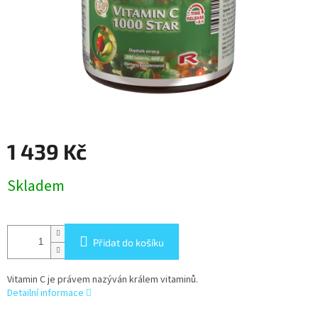
1 439 Kč
Měrná
Skladem
cena:
Přidat do košíku
Vitamin C je právem nazýván králem vitaminů.
Detailní informace