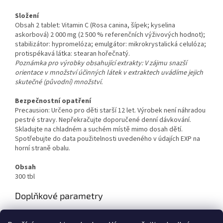
Složení
Obsah 2 tablet: Vitamin C (Rosa canina, šípek; kyselina
askorbová) 2 000 mg (2 500 % referenčních výživových hodnot);
stabilizátor: hypromelóza; emulgátor: mikrokrystalická celulóza;
protispékavá látka: stearan hořečnatý.
Poznámka pro výrobky obsahující extrakty: V zájmu snazší
orientace v množství účinných látek v extraktech uvádíme jejich
skutečné (původní) množství.
Bezpečnostní opatření
Precausion: Určeno pro děti starší 12 let. Výrobek není náhradou
pestré stravy. Nepřekračujte doporučené denní dávkování.
Skladujte na chladném a suchém místě mimo dosah dětí.
Spotřebujte do data použitelnosti uvedeného v údajích EXP na
horní straně obalu.
Obsah
300 tbl
Doplňkové parametry
Kategorie
:
Starlife