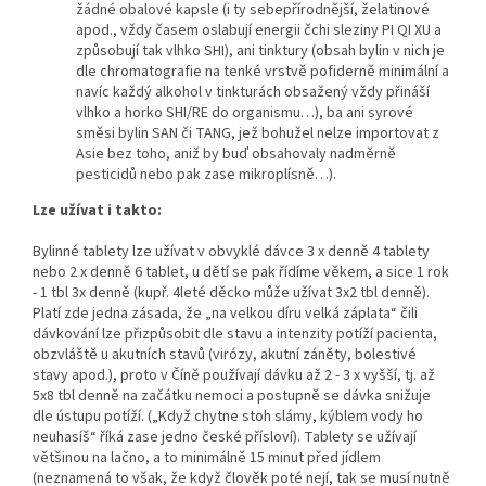
žádné obalové kapsle (i ty sebepřírodnější, želatinové
apod., vždy časem oslabují energii čchi sleziny PI QI XU a
způsobují tak vlhko SHI), ani tinktury (obsah bylin v nich je
dle chromatografie na tenké vrstvě pofiderně minimální a
navíc každý alkohol v tinkturách obsažený vždy přináší
vlhko a horko SHI/RE do organismu…), ba ani syrové
směsi bylin SAN či TANG, jež bohužel nelze importovat z
Asie bez toho, aniž by buď obsahovaly nadměrně
pesticidů nebo pak zase mikroplísně…).
Lze užívat i takto:
Bylinné tablety lze užívat v obvyklé dávce 3 x denně 4 tablety
nebo 2 x denně 6 tablet, u dětí se pak řídíme věkem, a sice 1 rok
- 1 tbl 3x denně (kupř. 4leté děcko může užívat 3x2 tbl denně).
Platí zde jedna zásada, že „na velkou díru velká záplata“ čili
dávkování lze přizpůsobit dle stavu a intenzity potíží pacienta,
obzvláště u akutních stavů (virózy, akutní záněty, bolestivé
stavy apod.), proto v Číně používají dávku až 2 - 3 x vyšší, tj. až
5x8 tbl denně na začátku nemoci a postupně se dávka snižuje
dle ústupu potíží. („Když chytne stoh slámy, kýblem vody ho
neuhasíš“ říká zase jedno české přísloví). Tablety se užívají
většinou na lačno, a to minimálně 15 minut před jídlem
(neznamená to však, že když člověk poté nejí, tak se musí nutně