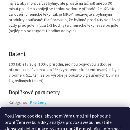
najíst, aby mohl užívat byliny, ale prostě na lačno!) anebo 30
minut po jídle a zapíjejí se teplou vodou. V případě, že užíváte
zároveň i chemické léky, tak je NIKDY neužívejte s bylinnými
produkty současně! Platí pravidlo, že bylinné produkty se užívají
vždy před jídlem (cca 1/2 hodiny) a chemické léky zase po jídle
(nejlépe s odstupem 1 hodiny od bylin).
Balení:
100 tablet / 30 g (100% přírodní, jedinou pojivovou látkou je
přírodní celulóza max. do 1%; vyrobeno z koncentrovaných bylin
v poměru 5:1, tzn. že při výrobě je použito 5 g sušených bylin na
1 g bylinných tablet)
Doplňkové parametry
Kategorie
:
Pro ženy
Hmotnost
:
0.1 kg
Používáme cookies, abychom Vám umožnili pohodlné
EAN
:
8594064350611
prohlížení webu a díky analýze provozu webu neustále
zlepšovali jeho funkce, výkon a použitelnost.
Více informací