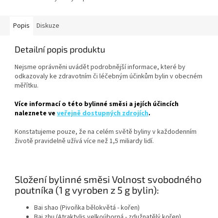
Popis
Diskuze
Detailní popis produktu
Nejsme oprávněni uvádět podrobnější informace, které by
odkazovaly ke zdravotním či léčebným účinkům bylin v obecném
měřítku.
Více informací o této bylinné směsi a jejích účincích
naleznete ve
veřejně dostupných zdrojích
.
Konstatujeme pouze, že na celém světě byliny v každodenním
životě pravidelně užívá více než 1,5 miliardy lidí.
Složení bylinné směsi Volnost svobodného
poutníka (1 g vyroben z 5 g bylin):
Bai shao (Pivoňka bělokvětá - kořen)
Bai zhu (Atraktylis velkoúborná - zdužnatělý kořen)