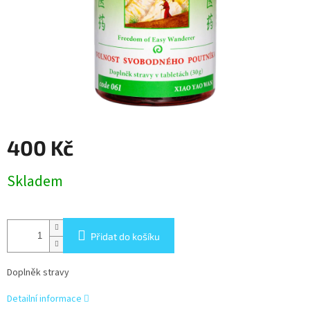
400 Kč
Měrná
Skladem
cena:
Přidat do košíku
Doplněk stravy
Detailní informace