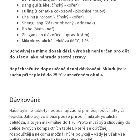
Dang gui (Děhel čínský - kořen)
Fu ling (Pornatka kokosová - plodnice houby)
Chai hu (Prorostlík čínský - kořen)
Sheng jiang (Zázvor obecný - oddenek)
Bo he (Máta - nať)
Zhi gan cao (Lékořice - uprav. kořen)
Mikrokrystalická celulóza (MCC) 1 %
Uchovávejte mimo dosah dětí. Výrobek není určen pro děti
do 3 let a jako náhrada pestré stravy.
Nepřekračujte doporučené denní dávkování. Skladujte v
suchu při teplotě do 25 °C v uzavřeném obalu.
Dávkování:
Naše bylinné tablety neobsahují žádné příměsi, leštící látky či
lepidla. Jako pojivo slouží pouze přírodní mikrokrystalická
celulóza, a to jen maximálně do 1 %. Proto musí býti slisovány do
velice tvrdých kompaktních tablet, které se obtížněji
rozpouštějí a někomu možná i hůře polykají – vždy je však vše