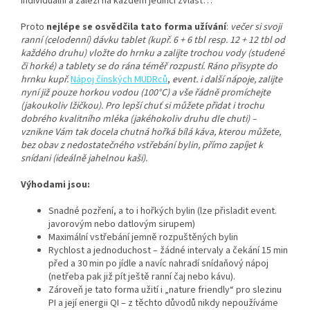
individuální a záleží na každém jedinci zvlášť…
Proto
nejlépe se osvědčila
tato forma
užívání
:
večer si svoji
ranní (celodenní) dávku tablet (kupř. 6 + 6 tbl resp. 12 + 12 tbl od
každého druhu) vložte do hrnku a zalijte trochou vody (studené
či horké) a tablety se do rána téměř rozpustí. Ráno přisypte do
hrnku kupř.
Nápoj čínských MUDRců
,
event. i další nápoje, zalijte
nyní již pouze horkou vodou (100°C) a vše řádně promíchejte
(jakoukoliv lžičkou). Pro lepší chuť si můžete přidat i trochu
dobrého kvalitního mléka (jakéhokoliv druhu dle chuti) –
vznikne Vám tak docela chutná hořká bílá káva, kterou můžete,
bez obav z nedostatečného vstřebání bylin, přímo zapíjet k
snídani (ideálně jahelnou kaši).
Výhodami jsou:
Snadné pozření, a to i hořkých bylin (lze přisladit event.
javorovým nebo datlovým sirupem)
Maximální vstřebání jemně rozpuštěných bylin
Rychlost a jednoduchost – žádné intervaly a čekání 15 min
před a 30 min po jídle a navíc nahradí snídaňový nápoj
(netřeba pak již pít ještě ranní čaj nebo kávu).
Zároveň je tato forma užití i „nature friendly“ pro slezinu
PI a její energii QI – z těchto důvodů nikdy nepoužíváme