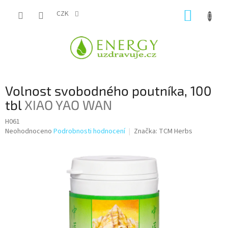
Přejít
NÁKUP
na
CZK
obsah
KOŠÍK
Volnost svobodného poutníka, 100
tbl
XIAO YAO WAN
H061
Průměrné
Neohodnoceno
Podrobnosti hodnocení
Značka:
TCM Herbs
hodnocení
produktu
je
0,0
z
5
hvězdiček.