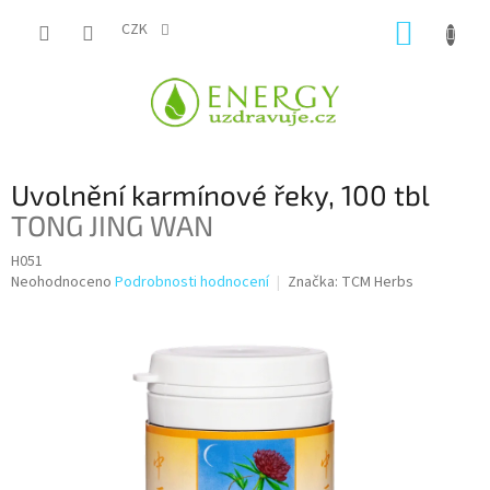
Přejít
NÁKUP
na
CZK
obsah
KOŠÍK
Uvolnění karmínové řeky, 100 tbl
TONG JING WAN
H051
Průměrné
Neohodnoceno
Podrobnosti hodnocení
Značka:
TCM Herbs
hodnocení
produktu
je
0,0
z
5
hvězdiček.