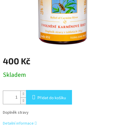
400 Kč
Měrná
Skladem
cena:
Přidat do košíku
Doplněk stravy
Detailní informace