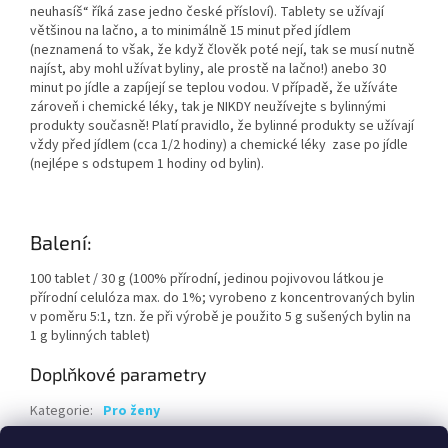
neuhasíš“ říká zase jedno české přísloví). Tablety se užívají
většinou na lačno, a to minimálně 15 minut před jídlem
(neznamená to však, že když člověk poté nejí, tak se musí nutně
najíst, aby mohl užívat byliny, ale prostě na lačno!) anebo 30
minut po jídle a zapíjejí se teplou vodou. V případě, že užíváte
zároveň i chemické léky, tak je NIKDY neužívejte s bylinnými
produkty současně! Platí pravidlo, že bylinné produkty se užívají
vždy před jídlem (cca 1/2 hodiny) a chemické léky zase po jídle
(nejlépe s odstupem 1 hodiny od bylin).
Balení:
100 tablet / 30 g (100% přírodní, jedinou pojivovou látkou je
přírodní celulóza max. do 1%; vyrobeno z koncentrovaných bylin
v poměru 5:1, tzn. že při výrobě je použito 5 g sušených bylin na
1 g bylinných tablet)
Doplňkové parametry
Kategorie
:
Pro ženy
Hmotnost
:
0.1 kg