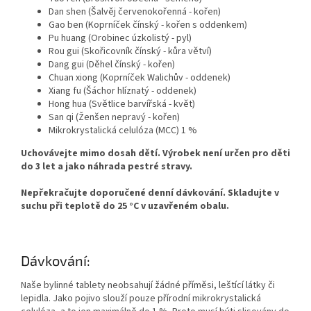
Dan shen (Šalvěj červenokořenná - kořen)
Gao ben (Koprníček čínský - kořen s oddenkem)
Pu huang (Orobinec úzkolistý - pyl)
Rou gui (Skořicovník čínský - kůra větví)
Dang gui (Děhel čínský - kořen)
Chuan xiong (Koprníček Walichův - oddenek)
Xiang fu (Šáchor hlíznatý - oddenek)
Hong hua (Světlice barvířská - květ)
San qi (Ženšen nepravý - kořen)
Mikrokrystalická celulóza (MCC) 1 %
Uchovávejte mimo dosah dětí. Výrobek není určen pro děti
do 3 let a jako náhrada pestré stravy.
Nepřekračujte doporučené denní dávkování. Skladujte v
suchu při teplotě do 25 °C v uzavřeném obalu.
Dávkování:
Naše bylinné tablety neobsahují žádné příměsi, leštící látky či
lepidla. Jako pojivo slouží pouze přírodní mikrokrystalická