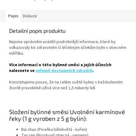
Popis
Diskuze
Detailní popis produktu
Nejsme oprávněni uvádět podrobnější informace, které by
odkazovaly ke zdravotním či léčebným účinkům bylin v obecném
měřítku.
Více informací o této bylinné směsi a jejích účincích
naleznete ve
veřejně dostupných zdrojích
.
Konstatujeme pouze, že na celém světě byliny v každodenním
životě pravidelně užívá více než 1,5 miliardy lidí.
Složení bylinné směsi Uvolnění karmínové
řeky (1 g vyroben z 5 g bylin):
Bai shao (Pivoňka bělokvětá - kořen)
Tao ren (Broskvoň obecná - semeno)