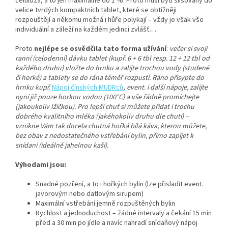
celulóza, a to jen maximálně do 1 %. Proto musí býti slisovány do
velice tvrdých kompaktních tablet, které se obtížněji
rozpouštějí a někomu možná i hůře polykají – vždy je však vše
individuální a záleží na každém jedinci zvlášť…
Proto
nejlépe se osvědčila
tato forma
užívání
:
večer si svoji
ranní (celodenní) dávku tablet (kupř. 6 + 6 tbl resp. 12 + 12 tbl od
každého druhu) vložte do hrnku a zalijte trochou vody (studené
či horké) a tablety se do rána téměř rozpustí. Ráno přisypte do
hrnku kupř.
Nápoj čínských MUDRců
,
event. i další nápoje, zalijte
nyní již pouze horkou vodou (100°C) a vše řádně promíchejte
(jakoukoliv lžičkou). Pro lepší chuť si můžete přidat i trochu
dobrého kvalitního mléka (jakéhokoliv druhu dle chuti) –
vznikne Vám tak docela chutná hořká bílá káva, kterou můžete,
bez obav z nedostatečného vstřebání bylin, přímo zapíjet k
snídani (ideálně jahelnou kaši).
Výhodami jsou:
Snadné pozření, a to i hořkých bylin (lze přisladit event.
javorovým nebo datlovým sirupem)
Maximální vstřebání jemně rozpuštěných bylin
Rychlost a jednoduchost – žádné intervaly a čekání 15 min
před a 30 min po jídle a navíc nahradí snídaňový nápoj