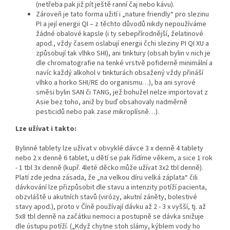
(netřeba pak již pít ještě ranní čaj nebo kávu).
Zároveň je tato forma užití i „nature friendly“ pro slezinu
PI a její energii QI – z těchto důvodů nikdy nepoužíváme
žádné obalové kapsle (i ty sebepřírodnější, želatinové
apod., vždy časem oslabují energii čchi sleziny PI QI XU a
způsobují tak vlhko SHI), ani tinktury (obsah bylin v nich je
dle chromatografie na tenké vrstvě pofiderně minimální a
navíc každý alkohol v tinkturách obsažený vždy přináší
vlhko a horko SHI/RE do organismu…), ba ani syrové
směsi bylin SAN či TANG, jež bohužel nelze importovat z
Asie bez toho, aniž by buď obsahovaly nadměrně
pesticidů nebo pak zase mikroplísně…).
Lze užívat i takto:
Bylinné tablety lze užívat v obvyklé dávce 3 x denně 4 tablety
nebo 2 x denně 6 tablet, u dětí se pak řídíme věkem, a sice 1 rok
- 1 tbl 3x denně (kupř. 4leté děcko může užívat 3x2 tbl denně).
Platí zde jedna zásada, že „na velkou díru velká záplata“ čili
dávkování lze přizpůsobit dle stavu a intenzity potíží pacienta,
obzvláště u akutních stavů (virózy, akutní záněty, bolestivé
stavy apod.), proto v Číně používají dávku až 2 - 3 x vyšší, tj. až
5x8 tbl denně na začátku nemoci a postupně se dávka snižuje
dle ústupu potíží. („Když chytne stoh slámy, kýblem vody ho