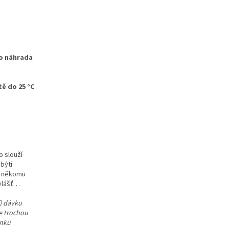
ko náhrada
ě do 25 °C
o slouží
 býti
 a někomu
zvlášť…
í) dávku
te trochou
rnku