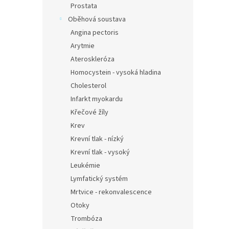
Prostata
Oběhová soustava
Angina pectoris
Arytmie
Ateroskleróza
Homocystein - vysoká hladina
Cholesterol
Infarkt myokardu
Křečové žíly
Krev
Krevní tlak - nízký
Krevní tlak - vysoký
Leukémie
Lymfatický systém
Mrtvice - rekonvalescence
Otoky
Trombóza