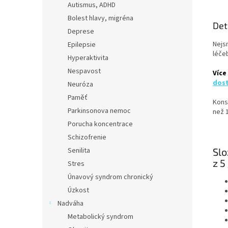
Autismus, ADHD
Bolest hlavy, migréna
Det
Deprese
Nejs
Epilepsie
léče
Hyperaktivita
Nespavost
Více
dost
Neuróza
Paměť
Kons
Parkinsonova nemoc
než 1
Porucha koncentrace
Schizofrenie
Senilita
Slo
z 5
Stres
Únavový syndrom chronický
Úzkost
Nadváha
Metabolický syndrom