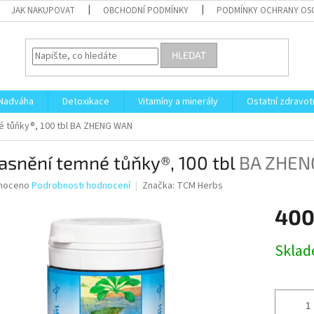
JAK NAKUPOVAT
OBCHODNÍ PODMÍNKY
PODMÍNKY OCHRANY OS
HLEDAT
Nadváha
Detoxikace
Vitamíny a minerály
Ostatní zdravot
é tůňky®, 100 tbl
BA ZHENG WAN
asnění temné tůňky®, 100 tbl
BA ZHEN
né
noceno
Podrobnosti hodnocení
Značka:
TCM Herbs
ní
400
u
Měrná
Skla
cena:
ek.