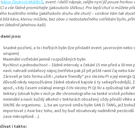
.
Nápoj čínských MUDRců
,
event. i další nápoje, zalijte nyní již pouze horkou
C) a vše řádně promíchejte (jakoukoliv lžičkou). Pro lepší chuť si můžete při
ého kvalitního mléka (jakéhokoliv druhu dle chuti) – vznikne Vám tak doce
á bílá káva, kterou můžete, bez obav z nedostatečného vstřebání bylin, přím
ni (ideálně jahelnou kaši).
dami jsou:
Snadné pozření, a to i hořkých bylin (lze přisladit event. javorovým nebo
sirupem)
Maximální vstřebání jemně rozpuštěných bylin
Rychlost a jednoduchost – žádné intervaly a čekání 15 min před a 30 min p
navíc nahradí snídaňový nápoj (netřeba pak již pít ještě ranní čaj nebo káv
Zároveň je tato forma užití i „nature friendly“ pro slezinu PI a její energii 
důvodů nikdy nepoužíváme žádné obalové kapsle (i ty sebepřírodnější, ž
apod., vždy časem oslabují energii čchi sleziny PI QI XU a způsobují tak vlh
tinktury (obsah bylin v nich je dle chromatografie na tenké vrstvě pofide
minimální a navíc každý alkohol v tinkturách obsažený vždy přináší vlhko 
SHI/RE do organismu…), ba ani syrové směsi bylin SAN či TANG, jež bohuž
importovat z Asie bez toho, aniž by buď obsahovaly nadměrně pesticidů
zase mikroplísně…).
užívat i takto: