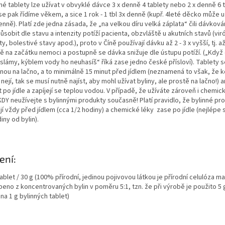
né tablety lze užívat v obvyklé dávce 3 x denně 4 tablety nebo 2 x denně 6 t
se pak řídíme věkem, a sice 1 rok - 1 tbl 3x denně (kupř. 4leté děcko může u
enně). Platí zde jedna zásada, že „na velkou díru velká záplata“ čili dávková
ůsobit dle stavu a intenzity potíží pacienta, obzvláště u akutních stavů (vir
y, bolestivé stavy apod.), proto v Číně používají dávku až 2 - 3 x vyšší, tj. až
ě na začátku nemoci a postupně se dávka snižuje dle ústupu potíží. („Když
slámy, kýblem vody ho neuhasíš“ říká zase jedno české přísloví). Tablety se
inou na lačno, a to minimálně 15 minut před jídlem (neznamená to však, že 
nejí, tak se musí nutně najíst, aby mohl užívat byliny, ale prostě na lačno!) 
 po jídle a zapíjejí se teplou vodou. V případě, že užíváte zároveň i chemick
KDY neužívejte s bylinnými produkty současně! Platí pravidlo, že bylinné pr
jí vždy před jídlem (cca 1/2 hodiny) a chemické léky zase po jídle (nejlép
iny od bylin).
ení:
ablet / 30 g (100% přírodní, jedinou pojivovou látkou je přírodní celulóza m
beno z koncentrovaných bylin v poměru 5:1, tzn. že při výrobě je použito 5
 na 1 g bylinných tablet)