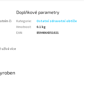
Doplňkové parametry
otním či
Kategorie
:
Ostatní zdravotní obtíže
Hmotnost
:
0.1 kg
EAN
:
8594064351021
 užívá více
vyroben