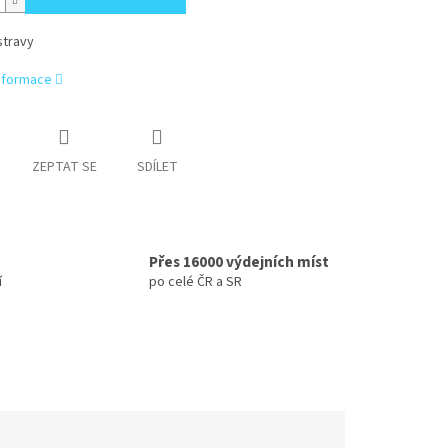
stravy
informace
ZEPTAT SE
SDÍLET
Přes 16000 výdejních míst
í
po celé ČR a SR