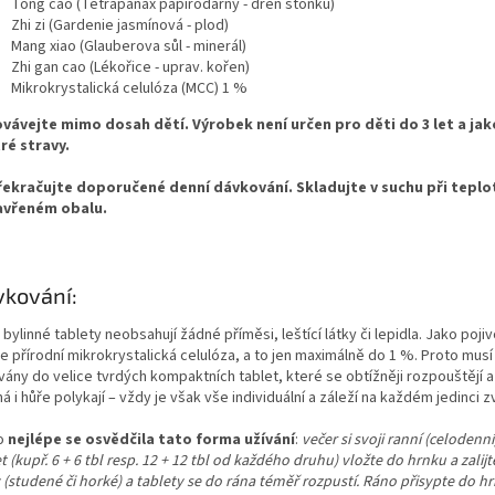
Tong cao (Tetrapanax papírodárný - dřeň stonku)
Zhi zi (Gardenie jasmínová - plod)
Mang xiao (Glauberova sůl - minerál)
Zhi gan cao (Lékořice - uprav. kořen)
Mikrokrystalická celulóza (MCC) 1 %
vávejte mimo dosah dětí. Výrobek není určen pro děti do 3 let a ja
ré stravy.
ekračujte doporučené denní dávkování. Skladujte v suchu při teplot
avřeném obalu.
kování:
bylinné tablety neobsahují žádné příměsi, leštící látky či lepidla. Jako pojiv
 přírodní mikrokrystalická celulóza, a to jen maximálně do 1 %. Proto musí
ovány do velice tvrdých kompaktních tablet, které se obtížněji rozpouštějí
 i hůře polykají – vždy je však vše individuální a záleží na každém jedinci 
o
nejlépe se osvědčila
tato forma
užívání
:
večer si svoji ranní (celodenn
t (kupř. 6 + 6 tbl resp. 12 + 12 tbl od každého druhu) vložte do hrnku a zalij
 (studené či horké) a tablety se do rána téměř rozpustí. Ráno přisypte do h