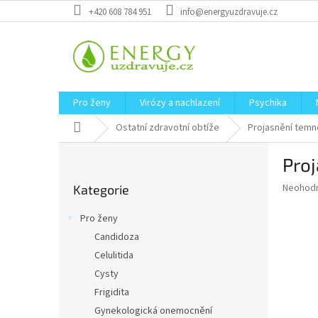
Přejít
+420 608 784 951
info@energyuzdravuje.cz
na
obsah
Pro ženy
Virózy a nachlazení
Psychika
Domů
Ostatní zdravotní obtíže
Projasnění temn
P
Proj
o
Přeskočit
s
Průměr
Neohod
Kategorie
kategorie
t
hodnoce
r
produkt
Pro ženy
a
je
Candidoza
0,0
n
z
Celulitida
n
5
í
Cysty
hvězdič
p
Frigidita
a
Gynekologická onemocnění