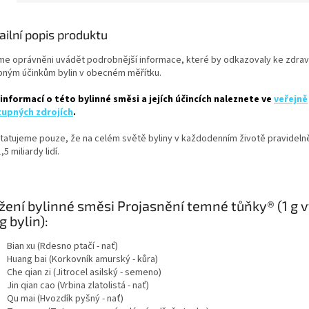
ailní popis produktu
me oprávněni uvádět podrobnější informace, které by odkazovaly ke zdrav
bným účinkům bylin v obecném měřítku.
 informací o této bylinné směsi a jejích účincích naleznete ve
veřejně
upných zdrojích
.
tatujeme pouze, že na celém světě byliny v každodenním životě pravidelně
,5 miliardy lidí.
žení bylinné směsi Projasnění temné tůňky® (1 g 
 g bylin):
Bian xu (Rdesno ptačí - nať)
Huang bai (Korkovník amurský - kůra)
Che qian zi (Jitrocel asilský - semeno)
Jin qian cao (Vrbina zlatolistá - nať)
Qu mai (Hvozdík pyšný - nať)