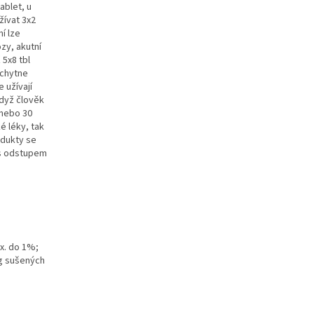
ablet, u
žívat 3x2
ní lze
ózy, akutní
 5x8 tbl
 chytne
 užívají
když člověk
anebo 30
é léky, tak
odukty se
e s odstupem
ax. do 1%;
 g sušených