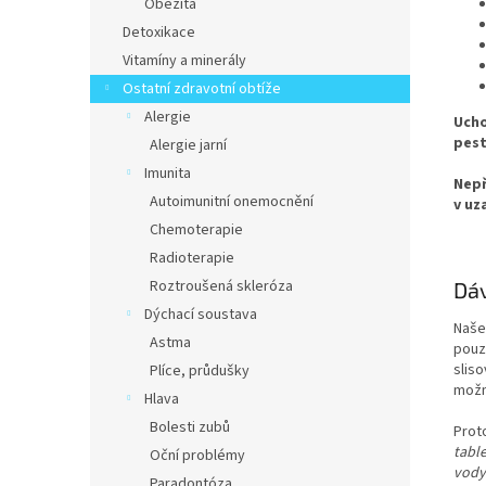
Obezita
Detoxikace
Vitamíny a minerály
Ostatní zdravotní obtíže
Alergie
Ucho
pest
Alergie jarní
Imunita
Nepř
Autoimunitní onemocnění
v uz
Chemoterapie
Radioterapie
Roztroušená skleróza
Dáv
Dýchací soustava
Naše 
Astma
pouze
slis
Plíce, průdušky
možná
Hlava
Bolesti zubů
Prot
table
Oční problémy
vody
Paradontóza