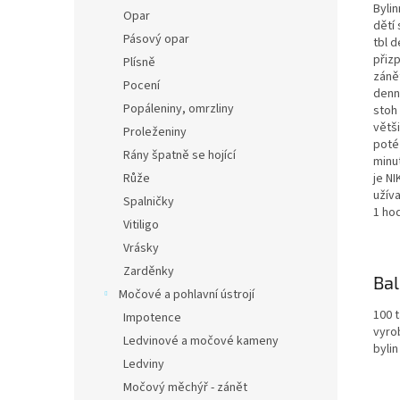
Bylin
Opar
dětí 
Pásový opar
tbl d
přizp
Plísně
zánět
Pocení
denn
Popáleniny, omrzliny
stoh 
větš
Proleženiny
poté 
Rány špatně se hojící
minut
Růže
je NI
užíva
Spalničky
1 hod
Vitiligo
Vrásky
Zarděnky
Bal
Močové a pohlavní ústrojí
100 t
Impotence
vyro
Ledvinové a močové kameny
bylin
Ledviny
Močový měchýř - zánět