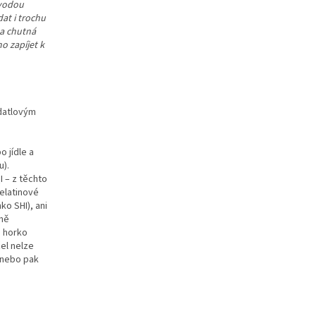
 vodou
dat i trochu
la chutná
o zapíjet k
 datlovým
o jídle a
u).
QI – z těchto
elatinové
ko SHI), ani
rně
a horko
el nelze
 nebo pak