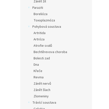
Zánět žil
Paraziti
Borelióza
Toxoplazmóza
Pohybová soustava
Artritida
Artróza
Atrofie svalů
Bechtěrevova choroba
Bolesti zad
Dna
Křeče
Revma
Zánět nervů
Zánět šlach
Zlomeniny
Trávící soustava