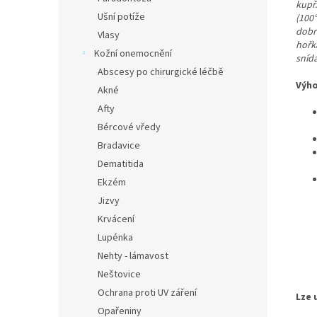
kupř
Ušní potíže
(100°
dobr
Vlasy
hořk
Kožní onemocnění
snída
Abscesy po chirurgické léčbě
Výho
Akné
Afty
Bércové vředy
Bradavice
Dematitida
Ekzém
Jizvy
Krvácení
Lupénka
Nehty - lámavost
Neštovice
Ochrana proti UV záření
Lze 
Opařeniny