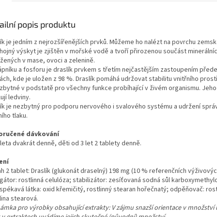
ailní popis produktu
lík je jedním z nejrozšířenějších prvků. Můžeme ho nalézt na povrchu zemsk
hojný výskyt je zjištěn v mořské vodě a tvoří přirozenou součást minerálníc
žených v mase, ovoci a zelenině.
ápníku a fosforu je draslík prvkem s třetím nejčastějším zastoupením před
ch, kde je uložen z 98 %. Draslík pomáhá udržovat stabilitu vnitřního prost
ezbytné v podstatě pro všechny funkce probíhající v živém organismu. Jeho
ují ledviny.
lík je nezbytný pro podporu nervového i svalového systému a udržení spr
ího tlaku.
oručené dávkování
leta dvakrát denně, děti od 3 let 2 tablety denně.
ení
h 2 tablet: Draslík (glukonát draselný) 198 mg (10 % referenčních výživový
átor: rostlinná celulóza; stabilizátor: zesíťovaná sodná sůl karboxymethyl
spékavá látka: oxid křemičitý, rostlinný stearan hořečnatý; odpěňovač: rost
lina stearová.
ámka pro výrobky obsahující extrakty: V zájmu snazší orientace v množství