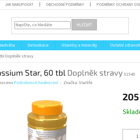
JAK NAKUPOVAT
OBCHODNÍ PODMÍNKY
PODMÍNKY OCHRANY OS
HLEDAT
Nadváha
Detoxikace
Vitamíny a minerály
Ostatní zdravot
tbl
Doplněk stravy
ssium Star, 60 tbl
Doplněk stravy
S1540
né
noceno
Podrobnosti hodnocení
Značka:
Starlife
ní
205
u
Měrná
Skla
cena:
ek.