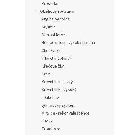
Prostata
Oběhová soustava
Angina pectoris
Arytmie
Ateroskleróza
Homocystein - vysoká hladina
Cholesterol
Infarkt myokardu
Křečové žíly
Krev
Krevní tlak - nízký
Krevní tlak - vysoký
Leukémie
Lymfatický systém
Mrtvice - rekonvalescence
Otoky
Trombóza