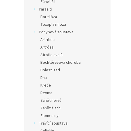
Zánět žil
Paraziti
Borelióza
Toxoplazmóza
Pohybová soustava
Artritida
Artróza
Atrofie svalů
Bechtěrevova choroba
Bolesti zad
Dna
Křeče
Revma
Zánět nervů
Zánět šlach
Zlomeniny
Trávící soustava