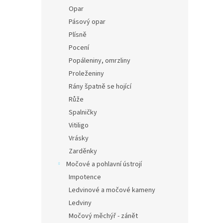
Opar
Pásový opar
Plísně
Pocení
Popáleniny, omrzliny
Proleženiny
Rány špatně se hojící
Růže
Spalničky
Vitiligo
Vrásky
Zarděnky
Močové a pohlavní ústrojí
Impotence
Ledvinové a močové kameny
Ledviny
Močový měchýř - zánět