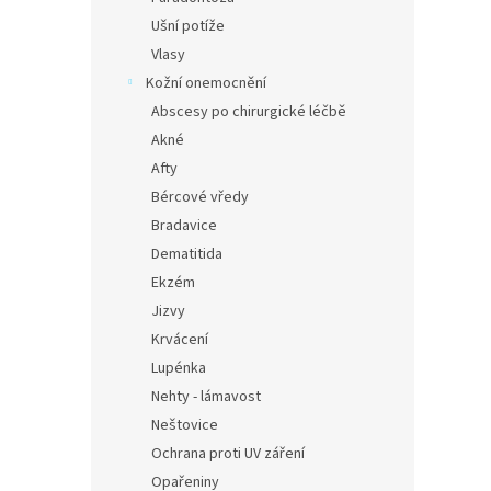
Ušní potíže
Vlasy
Kožní onemocnění
Abscesy po chirurgické léčbě
Akné
Afty
Bércové vředy
Bradavice
Dematitida
Ekzém
Jizvy
Krvácení
Lupénka
Nehty - lámavost
Neštovice
Ochrana proti UV záření
Opařeniny