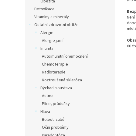
láte
Obezita
Detoxikace
Bezp
Vitamíny a minerály
Není
dopo
Ostatní zdravotní obtíže
míst
Alergie
Obs
Alergie jarní
60 tb
Imunita
Autoimunitní onemocnění
Chemoterapie
Radioterapie
Roztroušená skleróza
Dýchací soustava
Astma
Plíce, průdušky
Hlava
Bolesti zubů
Oční problémy
Paradontóza