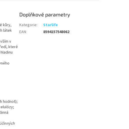
Doplňkové parametry
é kůry,
Kategorie
:
Starlife
h látek
EAN
:
8594157548062
evším v
ředí, které
 hladinu
ávného
ch hodnot);
celulózy;
linná
 účinných