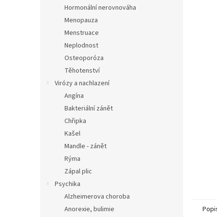
n
Hormonální nerovnováha
e
Menopauza
l
Menstruace
Neplodnost
Osteoporóza
Těhotenství
Virózy a nachlazení
Angína
Bakteriální zánět
Chřipka
Kašel
Mandle - zánět
Rýma
Zápal plic
Psychika
Alzheimerova choroba
Anorexie, bulimie
Popi