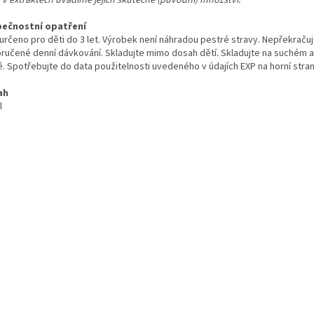
k v extraktech uvádíme jejich skutečné (původní) množství.
ečnostní opatření
 určeno pro děti do 3 let. Výrobek není náhradou pestré stravy. Nepřekračuj
ručené denní dávkování. Skladujte mimo dosah dětí. Skladujte na suchém
ě. Spotřebujte do data použitelnosti uvedeného v údajích EXP na horní stran
ah
l