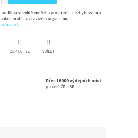
e podílí na stabilitě vnitřního prostředí = nezbytnost pro
unkce probíhající v živém organismu.
informace
ZEPTAT SE
SDÍLET
Přes 16000 výdejních míst
í
po celé ČR a SR