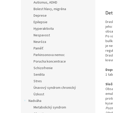
Autismus, ADHD
Bolest hlavy, migréna
Det
Deprese
Dras
Epilepsie
jeho 
Hyperaktivita
obsa
Nespavost
Po v
buňká
Neuróza
je n
Paměť
regul
Parkinsonova nemoc
Dras
krevn
Porucha koncentrace
Schizofrenie
Dop
Senilita
1 tab
Stres
Slož
Únavový syndrom chronický
Obsa
emulg
Úzkost
proti
Nadváha
kyse
Metabolický syndrom
Pozn