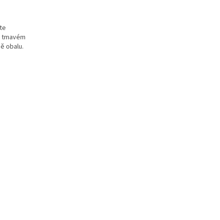
te
 a tmavém
ě obalu.