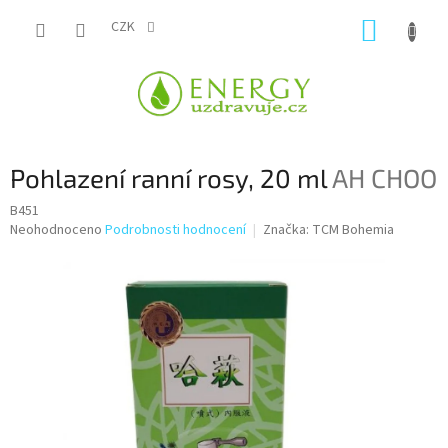
Přejít
NÁKUP
na
CZK
obsah
KOŠÍK
Pohlazení ranní rosy, 20 ml
AH CHOO
B451
Průměrné
Neohodnoceno
Podrobnosti hodnocení
Značka:
TCM Bohemia
hodnocení
produktu
je
0,0
z
5
hvězdiček.