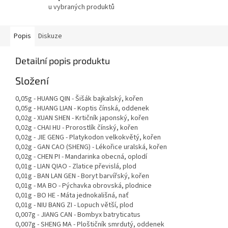
u vybraných produktů
Popis
Diskuze
Detailní popis produktu
Složení
0,05g - HUANG QIN - Šišák bajkalský, kořen
0,05g - HUANG LIAN - Koptis čínská, oddenek
0,02g - XUAN SHEN - Krtičník japonský, kořen
0,02g - CHAI HU - Prorostlík čínský, kořen
0,02g - JIE GENG - Platykodon velkokvětý, kořen
0,02g - GAN CAO (SHENG) - Lékořice uralská, kořen
0,02g - CHEN PI - Mandarinka obecná, oplodí
0,01g - LIAN QIAO - Zlatice převislá, plod
0,01g - BAN LAN GEN - Boryt barvířský, kořen
0,01g - MA BO - Pýchavka obrovská, plodnice
0,01g - BO HE - Máta jednokališná, nať
0,01g - NIU BANG ZI - Lopuch větší, plod
0,007g - JIANG CAN - Bombyx batryticatus
0,007g - SHENG MA - Ploštičník smrdutý, oddenek