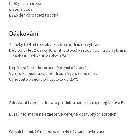
0,08g - sacharóza
čištěná voda
E226 dehydroacetát sodný
Dávkování
4 dávky (0,4 ml roztoku) každou hodinu do vybrání.
Děti od tří let 2 dávky (0,2 ml roztoku) každou hodinu do vybrání.
1 dávka = 1 stříknutí dávkovače
Nepřekračujte doporučené denní dávkování.
Výrobek nenahrazuje pestrou a vyváženou stravu.
Uchovejte v suchu při teplotě do 25°C.
Zdravotní tvrzení u tohoto produktu nám zakazuje legislativa EU.
Bližší informace naleznete ve veřejně dostupných zdrojích.
Obsah balení: 20 ml, odpovídá 40 dávkám dávkovače