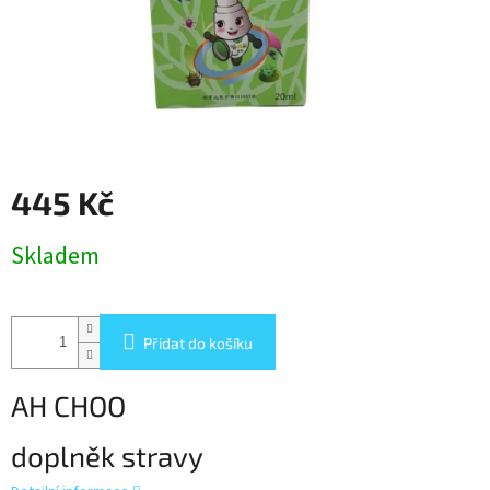
445 Kč
Měrná
Skladem
cena:
Přidat do košíku
AH CHOO
doplněk stravy