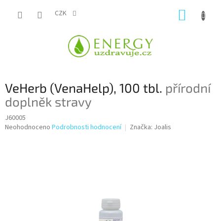
Přejít
NÁKUP
na
CZK
obsah
KOŠÍK
VeHerb (VenaHelp), 100 tbl.
přírodní
doplněk stravy
J60005
Průměrné
Neohodnoceno
Podrobnosti hodnocení
Značka:
Joalis
hodnocení
produktu
je
0,0
z
5
hvězdiček.