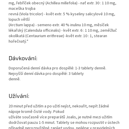
mg, řebříček obecný (Achillea millefolia) - nať extr. 30 : 1 10 mg,
maceška trojba
revná (Viola tricolor) - květ extr. 5 % kyseliny salicylové 10 mg,
lopuch větší
(Arctium lappa) - semeno extr. 40 % inulinu 10 mg, měsíček
lékařský (Calendula officinalis) - květ extr. 6 : 1 10 mg, zeměžluč
okolíkatá (Centaurium erithreae) -květ extr. 10 : 1, stearan
hořečnatý."
Dávkování:
Doporučená denní dávka pro dospělé: 1-3 tablety denně.
Nejvyšší denní dávka pro dospělé: 3 tablety
denně.
Užívání:
20 minut před užitím a po užití nejíst, nekouřit, nepít žádné
nápoje kromě čisté vody. Pokud
užíváte současně více preparátů Joalis, je nutné mezi užitím
dodržovat pauzu 1-5 minut. Tablety se mohou rozpustit v ústech
případně nerozpuštěné zapíjet vodou, nejlépe v pravidelných