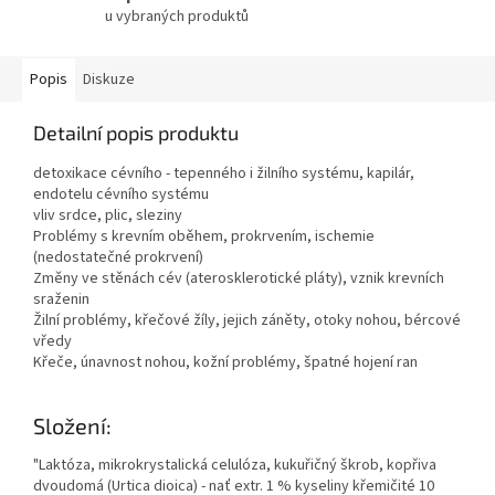
u vybraných produktů
Popis
Diskuze
Detailní popis produktu
detoxikace cévního - tepenného i žilního systému, kapilár,
endotelu cévního systému
vliv srdce, plic, sleziny
Problémy s krevním oběhem, prokrvením, ischemie
(nedostatečné prokrvení)
Změny ve stěnách cév (aterosklerotické pláty), vznik krevních
sraženin
Žilní problémy, křečové žíly, jejich záněty, otoky nohou, bércové
vředy
Křeče, únavnost nohou, kožní problémy, špatné hojení ran
Složení:
"Laktóza, mikrokrystalická celulóza, kukuřičný škrob, kopřiva
dvoudomá (Urtica dioica) - nať extr. 1 % kyseliny křemičité 10