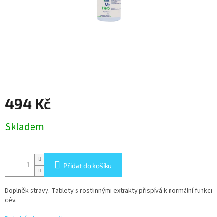
494 Kč
Měrná
Skladem
cena:
Přidat do košíku
Doplněk stravy. Tablety s rostlinnými extrakty přispívá k normální funkci
cév.