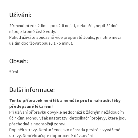
Užívání:
20 minut před užitím a po užití nejíst, nekouřit , nepít žádné
nápoje kromě čisté vody.
Pokud užíváte současně více preparátů Joalis, je nutné mezi
užitím dodržovat pauzu 1 - 5 minut.
Obsah:
50ml
Další informace:
Tento přípravek není lék a nemůže proto nahradit léky
předepsané lékařem!
Při užívání přípravku obvykle nedochází k žádným nežádoucím
účinkům. Mohou však nastat tzv. detoxikační projevy, které jsou
přechodné a neohrožují zdraví.
Doplněk stravy. Není určeno jako náhrada pestré a vyvážené
stravy. Nepřekračujte doporučené dávkování!