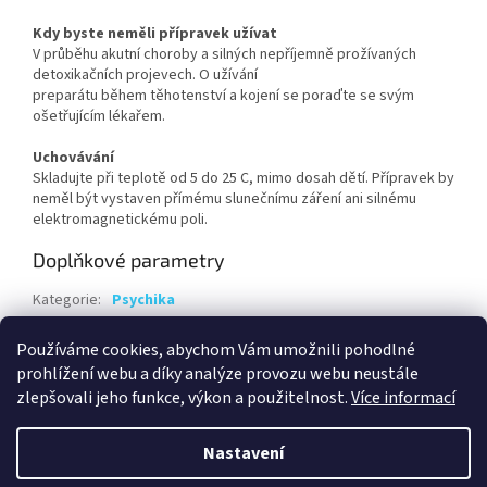
Kdy byste neměli přípravek užívat
V průběhu akutní choroby a silných nepříjemně prožívaných
detoxikačních projevech. O užívání
preparátu během těhotenství a kojení se poraďte se svým
ošetřujícím lékařem.
Uchovávání
Skladujte při teplotě od 5 do 25 C, mimo dosah dětí. Přípravek by
neměl být vystaven přímému slunečnímu záření ani silnému
elektromagnetickému poli.
Doplňkové parametry
Kategorie
:
Psychika
Hmotnost
:
0.1 kg
Používáme cookies, abychom Vám umožnili pohodlné
EAN
:
8595584008587
prohlížení webu a díky analýze provozu webu neustále
zlepšovali jeho funkce, výkon a použitelnost.
Více informací
Z
á
Nastavení
Vytvořil Shoptet
p