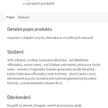
u vybraných produktů
Popis
Diskuze
Detailní popis produktu
empatie a chápání smyslu, detoxikace zrcadlových neuronů
Složení:
20% ethanol, rostliny: komonice lékařská - nať (Melilotus
officinalis), svízel vonný - nať (Galium odoratum), pískavice řecké
seno - semeno (Trigonella foenum-graecum), kozlík lékařský -
kořen (Valeriana officinalis), kmín kořenný - plod (Carum carvi),
nikotinamid (niacin), kyselina pteroylmonoglutamová (kyselina
listová), cyanokobalamin (vitamin B12)
Dávkování:
Dospělí 2x denně 10 kapek, není-li doporučeno jinak.