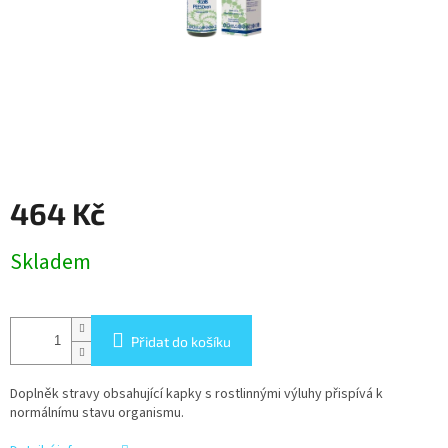
464 Kč
Měrná
Skladem
cena:
Přidat do košíku
Doplněk stravy obsahující kapky s rostlinnými výluhy přispívá k
normálnímu stavu organismu.