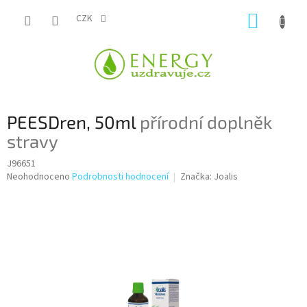
Přejít
NÁKUP
na
CZK
obsah
KOŠÍK
PEESDren, 50ml
přírodní doplněk
stravy
J96651
Průměrné
Neohodnoceno
Podrobnosti hodnocení
Značka:
Joalis
hodnocení
produktu
je
0,0
z
5
hvězdiček.