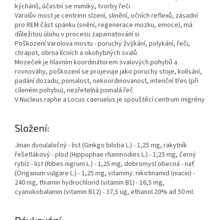
kýchání), účastní se mimiky, tvorby řeči
Varolův most je centrem slzení, slinění, očních reflexů, zásadní
pro REM část spánku (snění, regenerace mozku, emoce), má
důležitou úlohu v procesu zapamatování si
Poškození Varolova mostu - poruchy žvýkání, polykání, řeči,
chrapot, obrna lícních a okohybných svalů
Mozeček je hlavním koordinátorem svalových pohybů a
rovnováhy, poškození se projevuje jako poruchy stoje, kolísání,
padání dozadu, pomalost, nekoordinovanost, intenční třes (při
cíleném pohybu), nezřetelná pomalá řeč
V Nucleus raphe a Locus caeruelus je spouštěcí centrum migrény
Složení:
Jinan dvoulaločný - list (Ginkgo biloba L.) - 1,25 mg, rakytník
řešetlákový - plod (Hippophae rhamnodies L.) - 1,25 mg, černý
rybíz - list (Ribes nigrum L.) - 1,25 mg, dobromysl obecná - nať
(Origanum vulgare L.) - 1,25 mg, vitaminy: nikotinamid (niacin) -
240 mg, thiamin hydrochlorid (vitamin B1) - 16,5 mg,
cyanokobalamin (vitamin B12) - 37,5 ug, ethanol 20% ad 50 ml.
Dávkování: