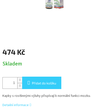
474 Kč
Měrná
Skladem
cena:
Přidat do košíku
Kapky s rostlinnými výluhy přispívají k normální funkci mozku.
Detailní informace