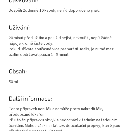
Dospělí 2x denně 10 kapek, není-li doporučeno jinak.
Užívání:
20 minut před užitím a po užití nejíst, nekouřit , nepít žádné
nápoje kromě čisté vody.
Pokud užíváte současně více preparátů Joalis, je nutné mezi
užitím dodržovat pauzu 1 - 5 minut.
Obsah:
50 ml
Další informace:
Tento přípravek není lék a nemůže proto nahradit léky
předepsané lékařem!
Při užívání přípravku obvykle nedochází k žádným nežádoucím
účinkům. Mohou však nastat tzv. detoxikační projevy, které jsou