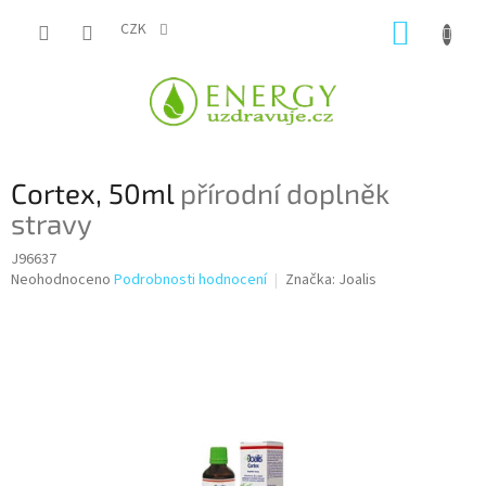
Přejít
NÁKUP
na
CZK
obsah
KOŠÍK
Cortex, 50ml
přírodní doplněk
stravy
J96637
Průměrné
Neohodnoceno
Podrobnosti hodnocení
Značka:
Joalis
hodnocení
produktu
je
0,0
z
5
hvězdiček.