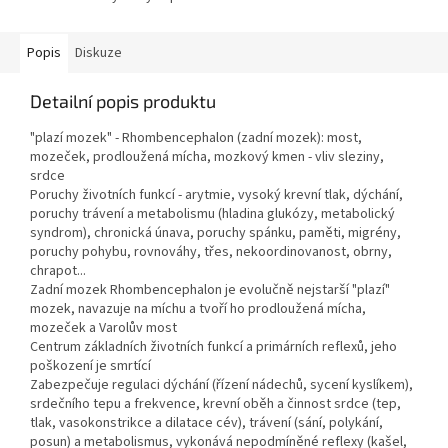
Popis
Diskuze
Detailní popis produktu
"plazí mozek" - Rhombencephalon (zadní mozek): most,
mozeček, prodloužená mícha, mozkový kmen - vliv sleziny,
srdce
Poruchy životních funkcí - arytmie, vysoký krevní tlak, dýchání,
poruchy trávení a metabolismu (hladina glukózy, metabolický
syndrom), chronická únava, poruchy spánku, paměti, migrény,
poruchy pohybu, rovnováhy, třes, nekoordinovanost, obrny,
chrapot...
Zadní mozek Rhombencephalon je evolučně nejstarší "plazí"
mozek, navazuje na míchu a tvoří ho prodloužená mícha,
mozeček a Varolův most
Centrum základních životních funkcí a primárních reflexů, jeho
poškození je smrtící
Zabezpečuje regulaci dýchání (řízení nádechů, sycení kyslíkem),
srdečního tepu a frekvence, krevní oběh a činnost srdce (tep,
tlak, vasokonstrikce a dilatace cév), trávení (sání, polykání,
posun) a metabolismus, vykonává nepodmíněné reflexy (kašel,