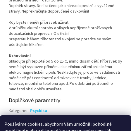
přechodné a neohrožují zdraví.
Doplněk stravy. Není určeno jako náhrada pestré a vyvážené
stravy. Nepřekračujte doporučené dávkování!
Kdy byste neměli přípravek užívat
V průběhu akutní choroby a silných nepříjemně prožívaných
detoxikačních projevech. O užívání
preparátu během těhotenství a kojení se poraďte se svým
ošetřujícím lékařem.
Uchovávání
Skladujte při teplotě od 5 do 25 C, mimo dosah dětí. Přípravek by
neměl být vystaven přímému slunečnímu záření ani silnému
elektromagnetickému poli. Neskladujte jej proto ve vzdálenosti
méně než pět centimetrů od mikrovlnné trouby, lednice,
televize, mobilního telefonu apod. Po odebrání potřebného
množství obal dobře uzavřete.
Doplňkové parametry
Kategorie
:
Psychika
Hmotnost
:
0.1 kg
Používáme cookies, abychom Vám umožnili pohodlné
EAN
:
8595584007511
prohlížení webu a díky analýze provozu webu neustále