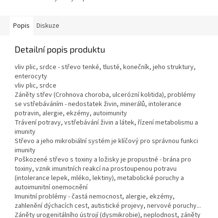
Popis
Diskuze
Detailní popis produktu
vliv plic, srdce - střevo tenké, tlusté, konečník, jeho struktury,
enterocyty
vliv plic, srdce
Záněty střev (Crohnova choroba, ulcerózní kolitida), problémy
se vstřebáváním - nedostatek živin, minerálů, intolerance
potravin, alergie, ekzémy, autoimunity
Trávení potravy, vstřebávání živin a látek, řízení metabolismu a
imunity
Střevo a jeho mikrobiální systém je klíčový pro správnou funkci
imunity
Poškozené střevo s toxiny a ložisky je propustné - brána pro
toxiny, vznik imunitních reakcí na prostoupenou potravu
(intolerance lepek, mléko, lektiny), metabolické poruchy a
autoimunitní onemocnění
Imunitní problémy - častá nemocnost, alergie, ekzémy,
zahlenění dýchacích cest, autistické projevy, nervové poruchy...
Záněty urogenitálního ústrojí (dysmikrobie), neplodnost, záněty