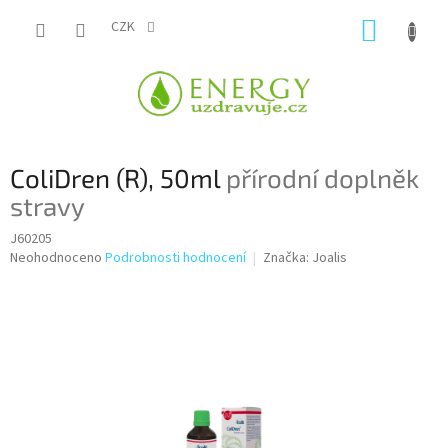
Přejít
NÁKUP
na
CZK
obsah
KOŠÍK
ColiDren (R), 50ml
přírodní doplněk
stravy
J60205
Průměrné
Neohodnoceno
Podrobnosti hodnocení
Značka:
Joalis
hodnocení
produktu
je
0,0
z
5
hvězdiček.