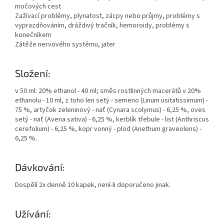
močových cest
Zažívací problémy, plynatost, zácpy nebo průjmy, problémy s
vyprazdňováním, dráždivý tračník, hemoroidy, problémy s
konečníkem
Zátěže nervového systému, jater
Složení:
v 50 ml: 20% ethanol - 40 ml; směs rostlinných macerátů v 20%
ethanolu - 10 ml, z toho len setý - semeno (Linum usitatissimum) -
75 %, artyčok zeleninový - nať (Cynara scolymus) - 6,25 %, oves
setý - nať (Avena sativa) - 6,25 %, kerblík třebule - list (Anthriscus
cerefolium) - 6,25 %, kopr vonný - plod (Anethum graveolens) -
6,25 %.
Dávkování:
Dospělí 2x denně 10 kapek, není-li doporučeno jinak.
Užívání: