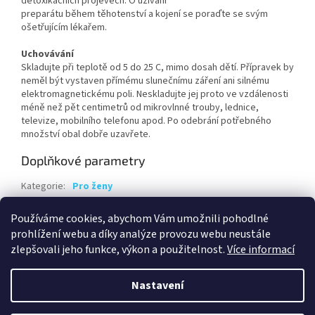
detoxikačních projevech. O užívání
preparátu během těhotenství a kojení se poraďte se svým
ošetřujícím lékařem.
Uchovávání
Skladujte při teplotě od 5 do 25 C, mimo dosah dětí. Přípravek by
neměl být vystaven přímému slunečnímu záření ani silnému
elektromagnetickému poli. Neskladujte jej proto ve vzdálenosti
méně než pět centimetrů od mikrovlnné trouby, lednice,
televize, mobilního telefonu apod. Po odebrání potřebného
množství obal dobře uzavřete.
Doplňkové parametry
Kategorie
:
Pro ženy
Hmotnost
:
0.1 kg
Používáme cookies, abychom Vám umožnili pohodlné
EAN
:
8594041365133
prohlížení webu a díky analýze provozu webu neustále
zlepšovali jeho funkce, výkon a použitelnost.
Více informací
Z
á
Nastavení
Vytvořil Shoptet
p
a