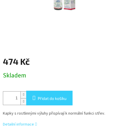
474 Kč
Měrná
Skladem
cena:
Přidat do košíku
Kapky s rostlinnými výluhy přispívají k normální funkci střev.
Detailní informace