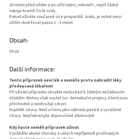
20 minut před užitím a po užití nejíst, nekouřit , nepít žádné
nápoje kromě čisté vody.
Pokud užíváte současně více preparátů Joalis, je nutné mezi
užitím dodržovat pauzu 1 - 5 minut.
Obsah:
50 ml
Další informace:
Tento přípravek není lék a nemůže proto nahradit léky
předepsané lékařem!
Při užívání přípravku obvykle nedochází k žádným nežádoucím
účinkům. Mohou však nastat tzv. detoxikační projevy, které jsou
přechodné a neohrožují zdraví.
Doplněk stravy. Není určeno jako náhrada pestré a vyvážené
stravy. Nepřekračujte doporučené dávkování!
Kdy byste neměli přípravek užívat
V průběhu akutní choroby a silných nepříjemně prožívaných