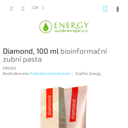
Přejít
NÁKUP
na
CZK
obsah
KOŠÍK
Diamond, 100 ml
bioinformační
zubní pasta
ENG410
Průměrné
Neohodnoceno
Podrobnosti hodnocení
Značka:
Energy
hodnocení
produktu
je
0,0
z
5
hvězdiček.