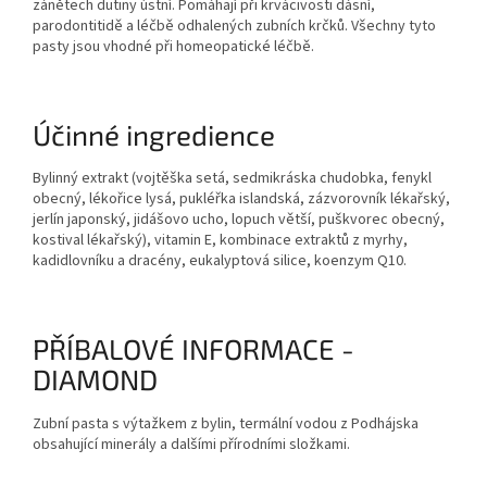
zánětech dutiny ústní. Pomáhají při krvácivosti dásní,
parodontitidě a léčbě odhalených zubních krčků. Všechny tyto
pasty jsou vhodné při homeopatické léčbě.
Účinné ingredience
Bylinný extrakt (vojtěška setá, sedmikráska chudobka, fenykl
obecný, lékořice lysá, pukléřka islandská, zázvorovník lékařský,
jerlín japonský, jidášovo ucho, lopuch větší, puškvorec obecný,
kostival lékařský), vitamin E, kombinace extraktů z myrhy,
kadidlovníku a dracény, eukalyptová silice, koenzym Q10.
PŘÍBALOVÉ INFORMACE -
DIAMOND
Zubní pasta s výtažkem z bylin, termální vodou z Podhájska
obsahující minerály a dalšími přírodními složkami.