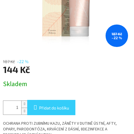
187 Kč
–22 %
187 Kč
–22 %
144 Kč
Měrná
Skladem
cena:
Přidat do košíku
OCHRANA PROTI ZUBNÍMU KAZU, ZÁNĚTY V DUTINĚ ÚSTNÍ, AFTY,
OPARY, PARODONTÓZA, KRVÁCENÍ Z DÁSNÍ, 8DEZINFEKCE A