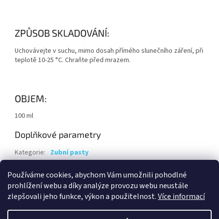
ZPŮSOB SKLADOVÁNÍ:
Uchovávejte v suchu, mimo dosah přímého slunečního záření, při
teplotě 10-25 °C. Chraňte před mrazem.
OBJEM:
100 ml
Doplňkové parametry
Kategorie
:
Zubní pasty
Hmotnost
:
0.15 kg
Používáme cookies, abychom Vám umožnili pohodlné
EAN
:
8594069934106
prohlížení webu a díky analýze provozu webu neustále
zlepšovali jeho funkce, výkon a použitelnost.
Více informací
Z
á