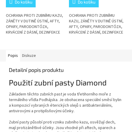
Do košíku
Do košíku
OCHRANA PROTI ZUBNÍMU KAZU,
OCHRANA PROTI ZUBNÍMU
ZÁNĚTY V DUTINĚ ÚSTNÍ, AFTY,
KAZU, ZÁNĚTY V DUTINĚ ÚSTNÍ,
OPARY, PARODONTÓZA,
AFTY, OPARY, PARODONTÓZA,
KRVÁCENÍ Z DÁSNÍ, DEZINFEKCE
KRVÁCENÍ Z DÁSNÍ, DEZINFEKCE
A REGENERACE ÚSTNÍ DUTINY
A REGENERACE ÚSTNÍ DUTINY
Popis
Diskuze
Detailní popis produktu
Použití zubní pasty Diamond
Základem těchto zubních past je voda třetihorního moře z
termálního vřídla Podhájska. Je obohacena speciální směsí bylin
a kompozicí vybraných éterických olejů s antibakteriálními,
antivirovými a protiplísňovými účinky.
Zubní pasty působí proti vzniku zubního kazu, osvěžují dech,
mají protizánětlivé účinky. Jsou vhodné při aftech, oparech a