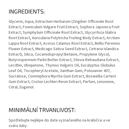
INGREDIENTS:
Glycerin, Aqua, Extractum Herbarum (Zingiber Officinale Root
Extract, Foeniculum Vulgare Fruit Extract, Sophora Japonica Fruit
Extract, Symphytum Officinale Root Extract, Glycyrrhiza Glabra
Root Extract, Auricularia Polytricha Fruiting Body Extract, Arctium
Lappa Root Extract, Acorus Calamus Root Extract, Bellis Perennis
Flower Extract, Medicago Sativa Seed Extract, Cetraria Islandica
Extract), Silica, Cocamidopropyl Betaine, Propylene Glycol,
Butyrospermum Parkii Butter Extract, Stevia Rebaudiana Extract,
Lecithin, Ubiquinone, Thymus Vulgaris Oil, Eucalyptus Globulus
Leaf Oil, Tocopheryl Acetate, Xanthan Gum, Poloxamer 407,
Sucralose, Commiphora Myrrha Gum Extract, Boswellia Carterii
Gum Extract, Croton Lechleri Resin Extract, Parfum, Limonene,
Citral, Eugenol.
MINIMÁLNÍ TRVANLIVOST:
Spotřebujte nejlépe do data vyznačeného na krabičce a ve
sváru tuby.