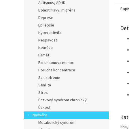
Autismus, ADHD
Popi
Bolest hlavy, migréna
Deprese
Epilepsie
Det
Hyperaktivita
Nespavost
Neuróza
Paměť
Parkinsonova nemoc
Porucha koncentrace
Schizofrenie
Senilita
Stres
Únavový syndrom chronický
Úzkost
Nadváha
Kat
Metabolický syndrom
dna, 