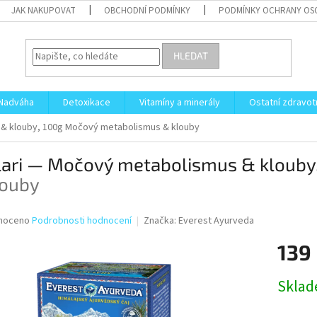
JAK NAKUPOVAT
OBCHODNÍ PODMÍNKY
PODMÍNKY OCHRANY OS
HLEDAT
Nadváha
Detoxikace
Vitamíny a minerály
Ostatní zdravot
 & klouby, 100g
Močový metabolismus & klouby
lari — Močový metabolismus & klouby
louby
né
noceno
Podrobnosti hodnocení
Značka:
Everest Ayurveda
ní
139
u
Měrná
Skla
cena:
ek.