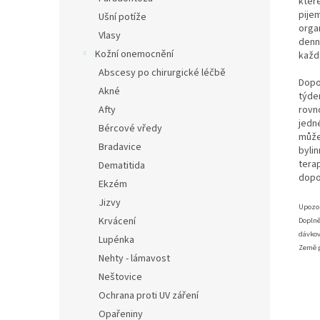
kter
pije
Ušní potíže
orga
Vlasy
denn
Kožní onemocnění
každ
Abscesy po chirurgické léčbě
Dopo
Akné
týde
rovn
Afty
jedn
Bércové vředy
může
Bradavice
byli
tera
Dematitida
dopo
Ekzém
Jizvy
Upozo
Krvácení
Doplně
dávkov
Lupénka
Země 
Nehty - lámavost
Neštovice
Ochrana proti UV záření
Opařeniny