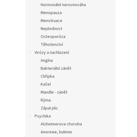
n
Hormonální nerovnováha
e
Menopauza
l
Menstruace
Neplodnost
Osteoporóza
Těhotenství
Virózy a nachlazení
Angína
Bakteriální zánět
Chřipka
Kašel
Mandle - zánět
Rýma
Zápal plic
Psychika
Alzheimerova choroba
Anorexie, bulimie