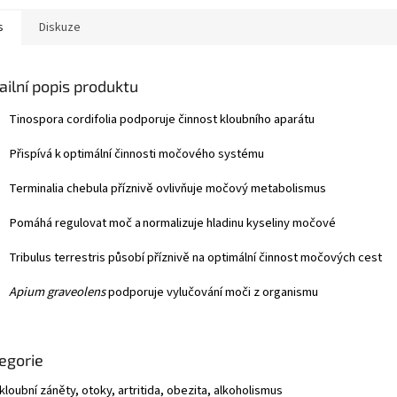
s
Diskuze
ailní popis produktu
Tinospora cordifolia
podporuje činnost kloubního aparátu
Přispívá k
optimální činnosti močového systému
Terminalia chebula
příznivě ovlivňuje močový metabolismus
Pomáhá regulovat moč a
normalizuje hladinu kyseliny močové
Tribulus terrestris
působí příznivě na optimální činnost močových cest
Apium graveolens
podporuje vylučování moči z organismu
egorie
kloubní záněty, otoky, artritida, obezita, alkoholismus