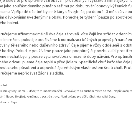
é je důležité pro správné vstřebávání prospěšných výtažků z himálajských b
me jako součást denního pitného režimu po dobu trvání obnovy kýžených fu
nismu. V případě očistné bylinné kúry užívejte čaj po dobu 1–3 měsíců v sou
ím dávkováním uvedeným na obalu. Ponechejte týdenní pauzu po spotřebo
ého balení.
ručujeme užívat maximálně dva čaje zároveň. Více čajů lze střídat v denním 
nním režimu pokud je používáme k normalizaci běžných projevů při narušen
ováhy tělesného nebo duševního zdraví. Čaje pijeme vždy odděleně s ods
é hodiny. Pokud je používáme pouze jako podpůrný či povzbuzující prostře
me nechat byliny pouze vyluhovat bez omezené doby užívání. Pro optimál
nného odvaru pijeme čaje teplé a před jídlem. Specifická chuť každého čaje 
peutického působení a odpovídá ájurvédským vlastnostem šesti chutí. Pro
ručujeme nepřidávat žádná sladidla.
rnění:
k stravy s bylinami. Ukládejte mimo dosah dětí. Uchovávejte na suchém místě do 25°C. Nepřekračujt
ání. Nepoužívejte jako náhradu pestré stravy. Není určeno pro děti, těhotné a kojící ženy.
původu: Nepál