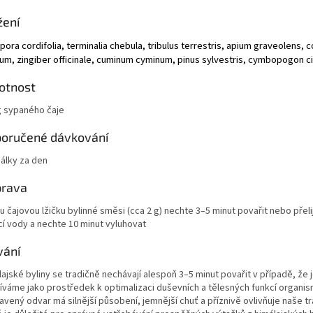
žení
pora cordifolia, terminalia chebula, tribulus terrestris, apium graveolens,
c
vum, zingiber officinale, cuminum cyminum, pinus sylvestris, cymbopogon ci
otnost
g sypaného čaje
oručené dávkování
šálky za den
prava
 čajovou lžičku bylinné směsi (cca 2 g) nechte 3–5 minut povařit nebo přeli
cí vody a nechte 10 minut vyluhovat
vání
ajské byliny se tradičně nechávají alespoň 3–5 minut povařit v případě, že 
íváme jako prostředek k optimalizaci duševních a tělesných funkcí organis
avený odvar má silnější působení, jemnější chuť a příznivě ovlivňuje naše tr