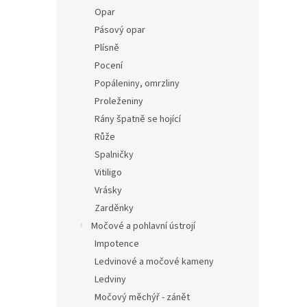
Opar
Pásový opar
Plísně
Pocení
Popáleniny, omrzliny
Proleženiny
Rány špatně se hojící
Růže
Spalničky
Vitiligo
Vrásky
Zarděnky
Močové a pohlavní ústrojí
Impotence
Ledvinové a močové kameny
Ledviny
Močový měchýř - zánět