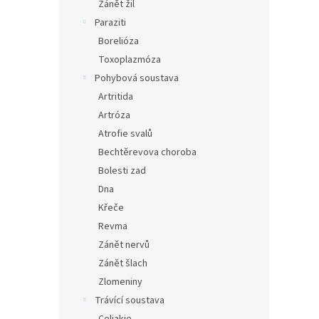
Zánět žil
Paraziti
Borelióza
Toxoplazmóza
Pohybová soustava
Artritida
Artróza
Atrofie svalů
Bechtěrevova choroba
Bolesti zad
Dna
Křeče
Revma
Zánět nervů
Zánět šlach
Zlomeniny
Trávící soustava