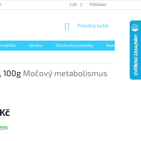
OBNÍCH ÚDAJŮ
CZK
Přihlášení
NÁKUPNÍ
Prázdný košík
KOŠÍK
ní obtíže
Výrobci
Obchodní podmínky
Kontakty
Bl
, 100g
Močový metabolismus
 Kč
dem