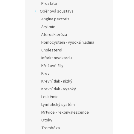
Prostata
Oběhová soustava
Angina pectoris
Arytmie
Ateroskleróza
Homocystein - vysoká hladina
Cholesterol
Infarkt myokardu
Křečové žíly
Krev
Krevní tlak - nízký
Krevní tlak - vysoký
Leukémie
Lymfatický systém
Mrtvice - rekonvalescence
Otoky
Trombóza