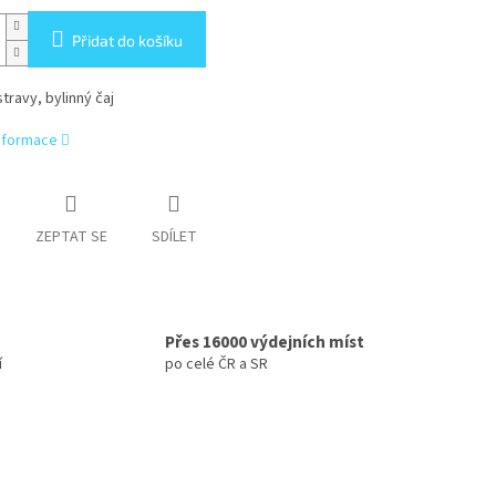
Přidat do košíku
travy, bylinný čaj
informace
ZEPTAT SE
SDÍLET
Přes 16000 výdejních míst
í
po celé ČR a SR