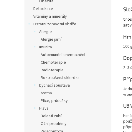
Obezita
Detoxikace
Slo
Vitamíny a minerály
tinos
Ostatní zdravotní obtíže
sati
Alergie
Hm
Alergie jarní
100 
Imunita
Autoimunitní onemocnění
Dop
Chemoterapie
2–3 
Radioterapie
Roztroušená skleróza
Pří
Dýchací soustava
Jednu
Astma
vrou
Plíce, průdušky
Uží
Hlava
Himál
Bolesti zubů
použ
Oční problémy
připr
Paradontóza