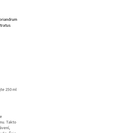
oriandrum
tratus
jte 250 ml
je
mu. Takto
ávení,