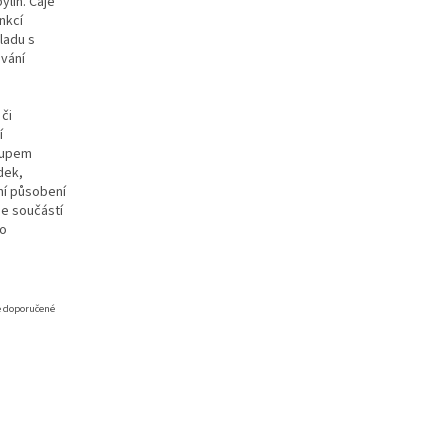
ylin. Čaje
nkcí
ladu s
vání
či
í
tupem
dek,
ní působení
je součástí
to
e doporučené