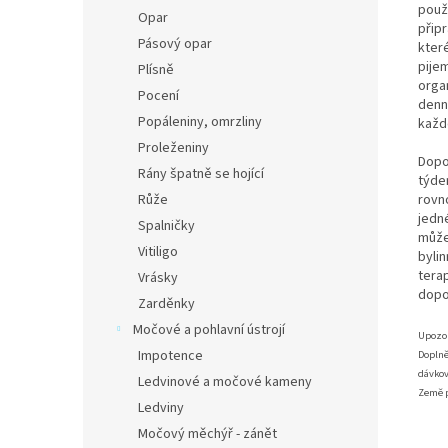
použ
Opar
připr
Pásový opar
kter
pije
Plísně
organ
Pocení
denn
Popáleniny, omrzliny
každ
Proleženiny
Dopo
Rány špatně se hojící
týde
rovn
Růže
jedn
Spalničky
může
Vitiligo
byli
tera
Vrásky
dopo
Zarděnky
Močové a pohlavní ústrojí
Upozo
Impotence
Doplně
dávkov
Ledvinové a močové kameny
Země 
Ledviny
Močový měchýř - zánět