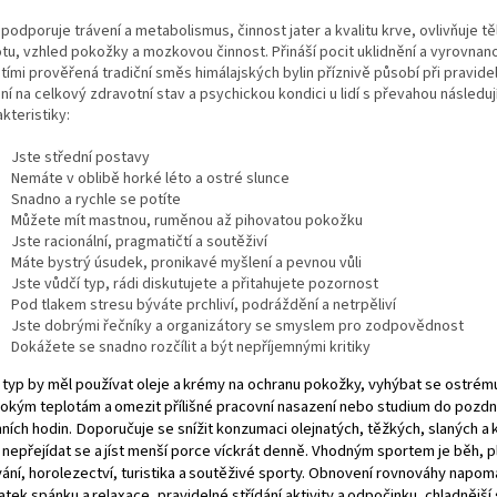
 podporuje trávení a metabolismus, činnost jater a kvalitu krve, ovlivňuje t
otu, vzhled pokožky a mozkovou činnost. Přináší pocit uklidnění a vyrovnano
etími prověřená tradiční směs himálajských bylin příznivě působí při pravid
ní na celkový zdravotní stav a psychickou kondici u lidí s převahou následuj
kteristiky:
Jste střední postavy
Nemáte v oblibě horké léto a ostré slunce
Snadno a rychle se potíte
Můžete mít mastnou, ruměnou až pihovatou pokožku
Jste racionální, pragmatičtí a soutěživí
Máte bystrý úsudek, pronikavé myšlení a pevnou vůli
Jste vůdčí typ, rádi diskutujete a přitahujete pozornost
Pod tlakem stresu býváte prchliví, podráždění a netrpěliví
Jste dobrými řečníky a organizátory se smyslem pro zodpovědnost
Dokážete se snadno rozčílit a být nepříjemnými kritiky
 typ
by měl používat oleje a
krémy na ochranu pokožky, vyhýbat se ostrému
okým teplotám a
omezit přílišné pracovní nasazení nebo studium do pozdn
nních hodin. Doporučuje se snížit konzumaci olejnatých, těžkých, slaných a
, nepřejídat se a
jíst menší porce víckrát denně. Vhodným sportem je běh, p
ání, horolezectví, turistika a
soutěživé sporty. Obnovení rovnováhy napom
atek spánku a
relaxace, pravidelné střídání aktivity a
odpočinku, chladnější 