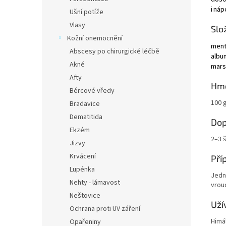
i
náp
Ušní potíže
Vlasy
Slo
Kožní onemocnění
ment
Abscesy po chirurgické léčbě
albu
Akné
mars
Afty
Hm
Bércové vředy
100 
Bradavice
Dematitida
Dop
Ekzém
2–3 
Jizvy
Krvácení
Pří
Lupénka
Jednu
Nehty - lámavost
vrou
Neštovice
Uží
Ochrana proti UV záření
Himál
Opařeniny