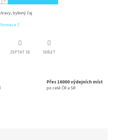
travy, bylinný čaj
informace
ZEPTAT SE
SDÍLET
Přes 16000 výdejních míst
í
po celé ČR a SR