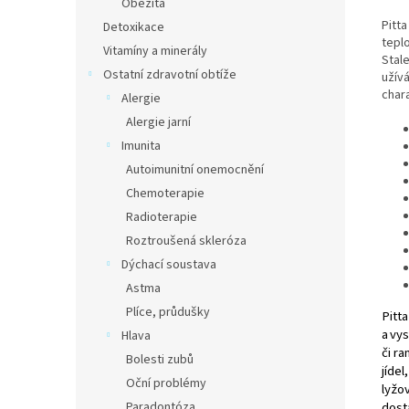
Obezita
Pitta
Detoxikace
tepl
Vitamíny a minerály
Stal
Ostatní zdravotní obtíže
užívá
chara
Alergie
Alergie jarní
Imunita
Autoimunitní onemocnění
Chemoterapie
Radioterapie
Roztroušená skleróza
Dýchací soustava
Astma
Plíce, průdušky
Pitta
a
vys
Hlava
či ra
Bolesti zubů
jídel
Oční problémy
lyžov
Paradontóza
dost