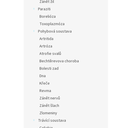
Zánět žil
Paraziti
Borelióza
Toxoplazmóza
Pohybová soustava
Artritida
Artróza
Atrofie svalů
Bechtěrevova choroba
Bolesti zad
Dna
Křeče
Revma
Zánět nervů
Zánět šlach
Zlomeniny
Trávící soustava