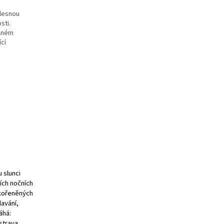
ělesnou
sti.
elném
ící
 slunci
ích nočních
kořeněných
lavání,
áhá:
strava