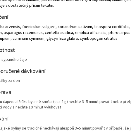
oje a
dostatečný přísun tekutin.
žení
ha
arvensis
,
foeniculum
vulgare
,
coriandrum
sativum
,
tinospora
cordifolia
,
m,
asparagus
racemosus
,
centella
asiatica
,
emblica
officinalis
,
pterocarpus
upium
,
cuminum
cyminum
,
glycyrrhiza
glabra
,
cymbopogon
citratus
otnost
g sypaného čaje
oručené dávkování
šálky za den
prava
 čajovou lžičku bylinné směsi (cca 2 g) nechte 3–5 minut povařit nebo přeli
cí vody a nechte 10 minut vyluhovat
vání
ajské byliny se tradičně nechávají alespoň 3–5 minut povařit v případě, že 