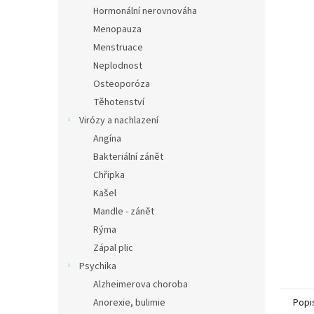
n
Hormonální nerovnováha
e
Menopauza
l
Menstruace
Neplodnost
Osteoporóza
Těhotenství
Virózy a nachlazení
Angína
Bakteriální zánět
Chřipka
Kašel
Mandle - zánět
Rýma
Zápal plic
Psychika
Alzheimerova choroba
Anorexie, bulimie
Popi