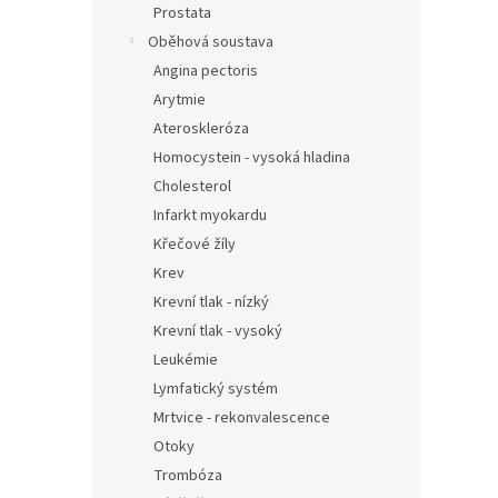
Prostata
Oběhová soustava
Angina pectoris
Arytmie
Ateroskleróza
Homocystein - vysoká hladina
Cholesterol
Infarkt myokardu
Křečové žíly
Krev
Krevní tlak - nízký
Krevní tlak - vysoký
Leukémie
Lymfatický systém
Mrtvice - rekonvalescence
Otoky
Trombóza