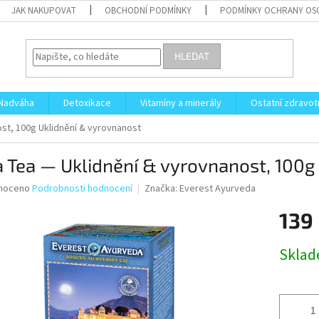
JAK NAKUPOVAT
OBCHODNÍ PODMÍNKY
PODMÍNKY OCHRANY OS
HLEDAT
Nadváha
Detoxikace
Vitamíny a minerály
Ostatní zdravot
ost, 100g
Uklidnění & vyrovnanost
a Tea — Uklidnění & vyrovnanost, 100
né
noceno
Podrobnosti hodnocení
Značka:
Everest Ayurveda
ní
139
u
Měrná
Skla
cena:
ek.