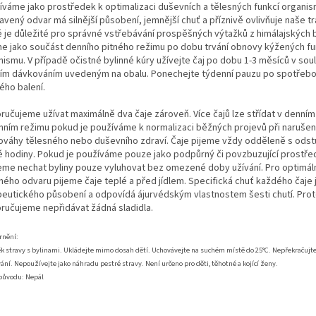
íváme jako prostředek k optimalizaci duševních a tělesných funkcí organis
avený odvar má silnější působení, jemnější chuť a příznivě ovlivňuje naše tr
é je důležité pro správné vstřebávání prospěšných výtažků z himálajských b
me jako součást denního pitného režimu po dobu trvání obnovy kýžených fu
ismu. V případě očistné bylinné kúry užívejte čaj po dobu 1-3 měsíců v sou
ím dávkováním uvedeným na obalu. Ponechejte týdenní pauzu po spotřebo
ého balení.
ručujeme užívat maximálně dva čaje zároveň. Více čajů lze střídat v denním 
nním režimu pokud je používáme k normalizaci běžných projevů při narušen
ováhy tělesného nebo duševního zdraví. Čaje pijeme vždy odděleně s ods
é hodiny. Pokud je používáme pouze jako podpůrný či povzbuzující prostře
me nechat byliny pouze vyluhovat bez omezené doby užívání. Pro optimál
nného odvaru pijeme čaje teplé a před jídlem. Specifická chuť každého čaje 
peutického působení a odpovídá ájurvédským vlastnostem šesti chutí. Pro
ručujeme nepřidávat žádná sladidla.
rnění:
k stravy s bylinami. Ukládejte mimo dosah dětí. Uchovávejte na suchém místě do 25°C. Nepřekračujt
ání. Nepoužívejte jako náhradu pestré stravy. Není určeno pro děti, těhotné a kojící ženy.
původu: Nepál