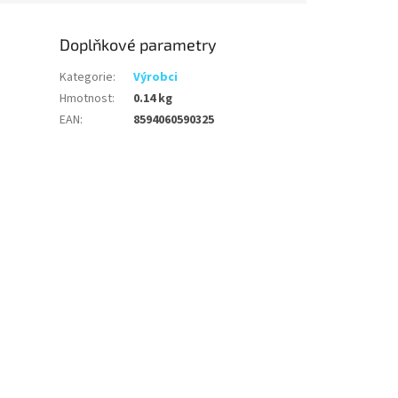
Doplňkové parametry
Kategorie
:
Výrobci
Hmotnost
:
0.14 kg
EAN
:
8594060590325