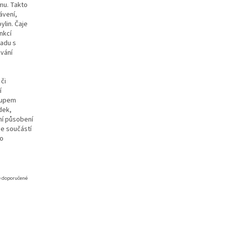
mu. Takto
ávení,
ylin. Čaje
nkcí
ladu s
vání
či
í
tupem
dek,
ní působení
je součástí
to
e doporučené