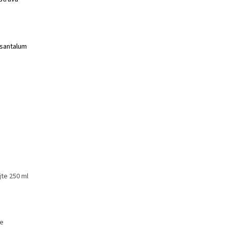
santalum
jte 250 ml
je