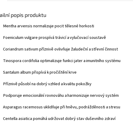
ailní popis produktu
Mentha
arvensis
normalizuje pocit tělesné horkosti
Foeniculum
vulgare
prospívá trávicí a
vylučovací soustavě
Coriandrum
sativum
příznivě ovlivňuje žaludeční a
střevní činnost
Tinospora
cordifolia
optimalizuje funkci jater a
imunitního systému
Santalum
album
přispívá k
pročištění krve
Příznivě působí na dobrý vzhled a
kvalitu pokožky
Podporuje emocionální rovnováhu a
harmonizuje nervový systém
Asparagus
racemosus
uklidňuje při hněvu, podrážděnosti a
stresu
Centella
asiatica
pomáhá udržovat dobrý stav duševního zdraví