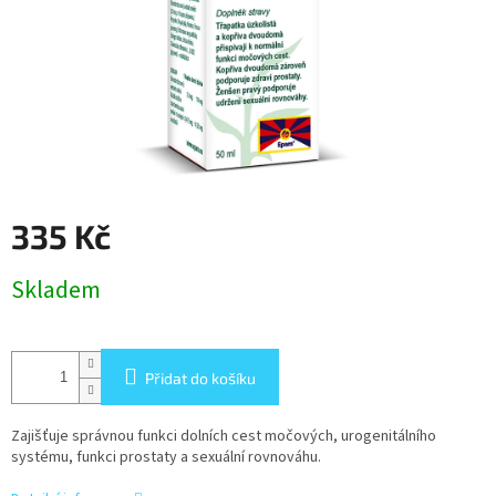
335 Kč
Měrná
Skladem
cena:
Přidat do košíku
Zajišťuje správnou funkci dolních cest močových, urogenitálního
systému, funkci prostaty a sexuální rovnováhu.