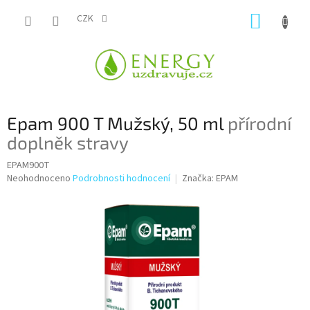
Přejít
NÁKUP
na
CZK
obsah
KOŠÍK
Epam 900 T Mužský, 50 ml
přírodní
doplněk stravy
EPAM900T
Průměrné
Neohodnoceno
Podrobnosti hodnocení
Značka:
EPAM
hodnocení
produktu
je
0,0
z
5
hvězdiček.