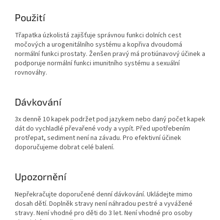
Použití
Třapatka úzkolistá zajišťuje správnou funkci dolních cest
močových a urogenitálního systému a kopřiva dvoudomá
normální funkci prostaty. Ženšen pravý má protiúnavový účinek a
podporuje normální funkci imunitního systému a sexuální
rovnováhy.
Dávkování
3x denně 10 kapek podržet pod jazykem nebo daný počet kapek
dát do vychladlé převařené vody a vypít. Před upotřebením
protřepat, sediment není na závadu. Pro efektivní účinek
doporučujeme dobrat celé balení.
Upozornění
Nepřekračujte doporučené denní dávkování. Ukládejte mimo
dosah dětí. Doplněk stravy není náhradou pestré a vyvážené
stravy. Není vhodné pro děti do 3 let. Není vhodné pro osoby