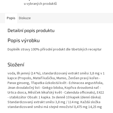
u vybraných produktů
Popis
Diskuze
Detailní popis produktu
Popis výrobku
Doplněk stravy 100% přírodní produkt dle tibetských receptur
Složení
voda, líh jemný (14 %), standardizovaný extrakt směsi 3,8 mg v 1
kapce (Propolis, Mateří kašička, Mumio, Ženšen pravý kořen -
Panax ginseng, Třapatka úzkolistá květ - Echinacea angustifolia,
Jinan dvoulaločný list - Ginkgo biloba, Kopřiva dvoudomá nať -
Urtica dioica, Měsíček lékařský květ - Calendula officinalis), E422
- stabilizátor Obsah: 1 kapka. 3x denně 10 kapek (denní dávka).
Standardizovaný extrakt směsi 3,8 mg / 114 mg. Každá složka
standardizované směsi má stejné množství 0,475 mg 14,25 mg