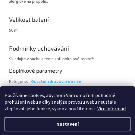
alergické na propolis.
Velikost balení
50 ml
Podmínky uchovávání
Skladujte v suchu a temnu při pokojové teplotě.
Doplňkové parametry
Kategorie
:
Ostatní zdravotní obtíže
Hmotnost
:
0.1 kg
Používáme cookies, abychom Vám umožnili pohodlné
EAN
:
8595219000894
prohlížení webu a díky analýze provozu webu neustále
zlepšovali jeho funkce, výkon a použitelnost.
Více informací
Z
á
Nastavení
Vytvořil Shoptet
p
a