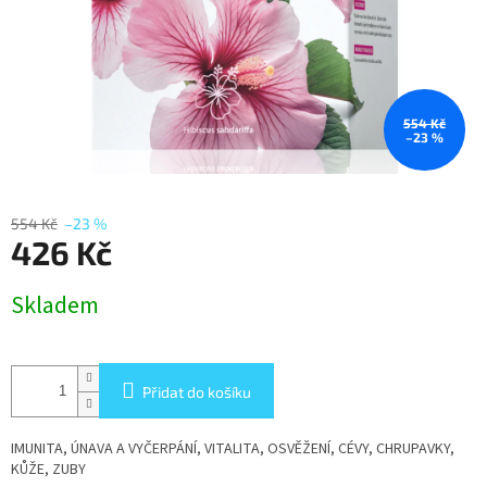
554 Kč
–23 %
554 Kč
–23 %
426 Kč
Měrná
Skladem
cena:
Přidat do košíku
IMUNITA, ÚNAVA A VYČERPÁNÍ, VITALITA, OSVĚŽENÍ, CÉVY, CHRUPAVKY,
KŮŽE, ZUBY