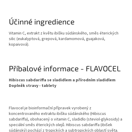
Účinné ingredience
Vitamin C, extrakt z květu ibišku súdánského, směs éterických
silic (eukalyptová, grepová, kardamomová, guajaková,
kopaivová).
Příbalové informace - FLAVOCEL
Hibiscus sabdariffa se sladidlem a přírodním sladidlem
Doplněk stravy - tablety
Flavocel je bioinformační přípravek vyrobený z
koncentrovaného extraktu ibišku súdánského (Hibiscus
sabdariffa), obohacený o vitamin C, sladidlo (steviol-glykosidy) a
speciální směs éterických olejů. Hibiscus sabdariffa (ibišek
súdánský) pochází z tropických a subtropických oblastí světa.