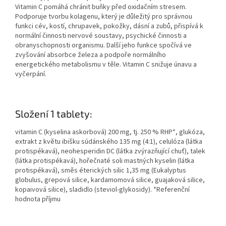
Vitamin C pomáhá chránit buňky před oxidačním stresem.
Podporuje tvorbu kolagenu, který je důležitý pro správnou
funkci cév, kostí, chrupavek, pokožky, dásní a zubů, přispívá k
normální činnosti nervové soustavy, psychické činnosti a
obranyschopnosti organismu. Další jeho funkce spočívá ve
zvyšování absorbce železa a podpoře normálního
energetického metabolismu v těle. Vitamin C snižuje únavu a
vyčerpání.
Složení 1 tablety:
vitamin C (kyselina askorbová) 200 mg, tj. 250 % RHP*, glukóza,
extrakt z květu ibišku súdánského 135 mg (4:1), celulóza (látka
protispékavá), neohesperidin DC (látka zvýrazňující chuť), talek
(látka protispékavá), hořečnaté soli mastných kyselin (látka
protispékavá), směs éterických silic 1,35 mg (Eukalyptus
globulus, grepová silice, kardamomová silice, guajaková silice,
kopaivová silice), sladidlo (steviol-glykosidy). *Referenční
hodnota příjmu