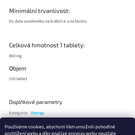
Minimální trvanlivost:
Do data uvedeného na krabičce a na blistru.
Celková hmotnost 1 tablety:
650 mg
Objem
150 tablet
Doplňkové parametry
Kategorie
:
Energy
Hmotnost
:
0.12 kg
Používáme cookies, abychom Vám umožnili pohodlné
EAN
:
8594069933055
prohlížení webu a díky analýze provozu webu neustále