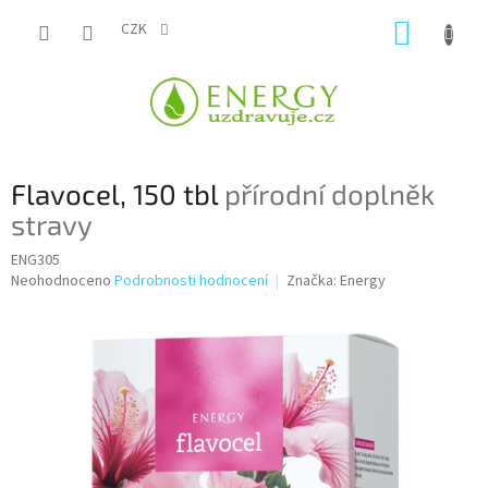
Přejít
NÁKUP
na
CZK
obsah
KOŠÍK
Flavocel, 150 tbl
přírodní doplněk
stravy
ENG305
Průměrné
Neohodnoceno
Podrobnosti hodnocení
Značka:
Energy
hodnocení
produktu
je
0,0
z
5
hvězdiček.