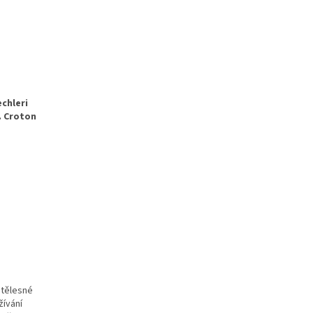
echleri
. Croton
 tělesné
žívání