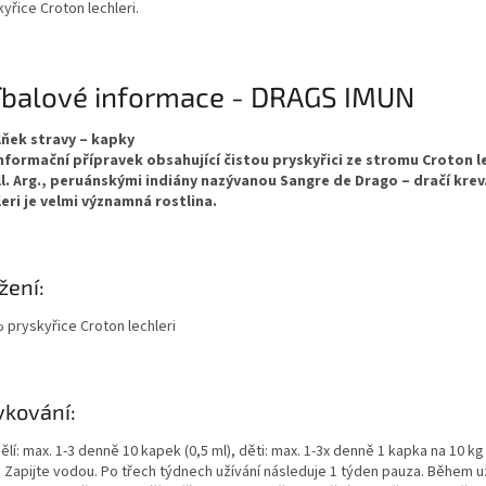
yřice Croton lechleri.
íbalové informace - DRAGS IMUN
ňek stravy – kapky
nformační přípravek obsahující čistou pryskyřici ze stromu Croton l
l. Arg., peruánskými indiány nazývanou Sangre de Drago – dračí krev
leri je velmi významná rostlina.
žení:
 pryskyřice Croton lechleri
kování:
lí: max. 1-3 denně 10 kapek (0,5 ml), děti: max. 1-3x denně 1 kapka na 10 kg
. Zapijte vodou. Po třech týdnech užívání následuje 1 týden pauza. Během u