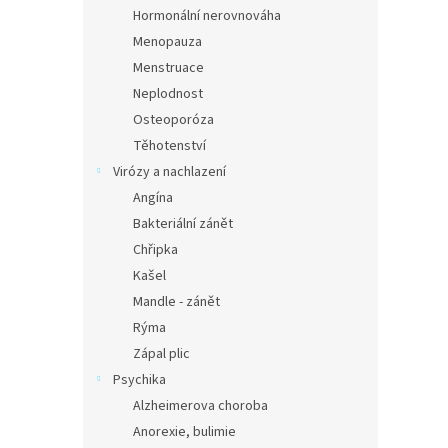
n
Hormonální nerovnováha
e
Menopauza
l
Menstruace
Neplodnost
Osteoporóza
Těhotenství
Virózy a nachlazení
Angína
Bakteriální zánět
Chřipka
Kašel
Mandle - zánět
Rýma
Zápal plic
Psychika
Alzheimerova choroba
Anorexie, bulimie