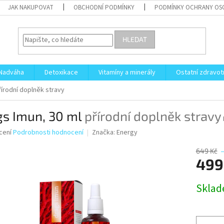
JAK NAKUPOVAT
OBCHODNÍ PODMÍNKY
PODMÍNKY OCHRANY OS
HLEDAT
Nadváha
Detoxikace
Vitamíny a minerály
Ostatní zdravot
řírodní doplněk stravy
gs Imun, 30 ml
přírodní doplněk stravy
né
cení
Podrobnosti hodnocení
Značka:
Energy
ní
u
649 Kč
499
Měrná
Skla
cena:
ek.