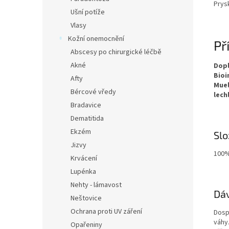
Prysk
Ušní potíže
Vlasy
Kožní onemocnění
Př
Abscesy po chirurgické léčbě
Akné
Dopl
Bioi
Afty
Muel
Bércové vředy
lech
Bradavice
Dematitida
Ekzém
Slo
Jizvy
100%
Krvácení
Lupénka
Nehty - lámavost
Dáv
Neštovice
Ochrana proti UV záření
Dospě
váhy
Opařeniny