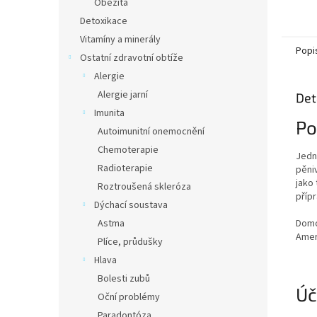
Obezita
Detoxikace
Vitamíny a minerály
Popi
Ostatní zdravotní obtíže
Alergie
Alergie jarní
Det
Imunita
Po
Autoimunitní onemocnění
Chemoterapie
Jedn
Radioterapie
pěniv
jako
Roztroušená skleróza
příp
Dýchací soustava
Domo
Astma
Amer
Plíce, průdušky
Hlava
Bolesti zubů
Úč
Oční problémy
Paradontóza