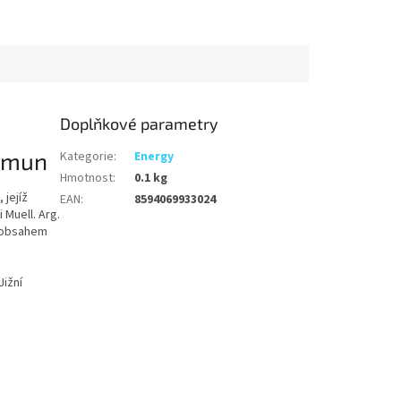
Doplňkové parametry
 Imun
Kategorie
:
Energy
Hmotnost
:
0.1 kg
 jejíž
EAN
:
8594069933024
 Muell. Arg.
é obsahem
ižní