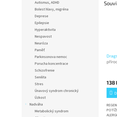
Autismus, ADHD
Souvi
Bolest hlavy, migréna
Deprese
Epilepsie
Hyperaktivita
Nespavost
Neuróza
Paměť
Drags
Parkinsonova nemoc
příro
Porucha koncentrace
mýdl
Schizofrenie
Senilita
138 
Stres
Únavový syndrom chronický
D
Úzkost
Nadváha
REGEN
POTÍŽ
Metabolický syndrom
ALERG