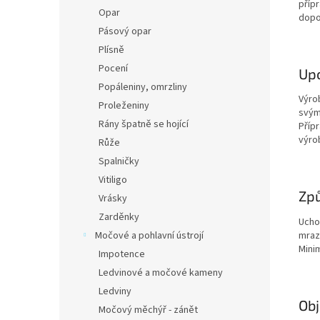
příp
Opar
dopo
Pásový opar
Plísně
Pocení
Upo
Popáleniny, omrzliny
Výrob
Proleženiny
svým
Rány špatně se hojící
Příp
výro
Růže
Spalničky
Vitiligo
Způ
Vrásky
Zarděnky
Ucho
mraz
Močové a pohlavní ústrojí
Mini
Impotence
Ledvinové a močové kameny
Ledviny
Ob
Močový měchýř - zánět