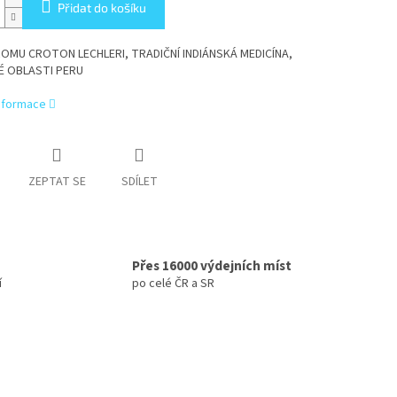
Přidat do košíku
OMU CROTON LECHLERI, TRADIČNÍ INDIÁNSKÁ MEDICÍNA,
É OBLASTI PERU
informace
ZEPTAT SE
SDÍLET
Přes 16000 výdejních míst
í
po celé ČR a SR