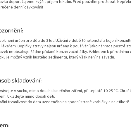
ravku doporučujeme zvýšit příjem tekutin. Před použitím protřepat. Nepřek
ručené denní dávkování!
zornění:
ek není určen pro děti do 3 let. Užívání v době těhotenství a kojení konzult
 lékařem. Doplňky stravy nejsou určeny k používání jako náhrada pestré st
ravek neobsahuje žádné přidané konzervační látky. Vzhledem k přírodnímu 
bku je možný vznik hustého sedimentu, který však není na závadu.
sob skladování:
vávejte v suchu, mimo dosah slunečního záření, při teplotě 10-25 °C. Chraň
em. Ukládejte mimo dosah dětí.
mální trvanlivost do data uvedeného na spodní straně krabičky a na etiketě.
jem: