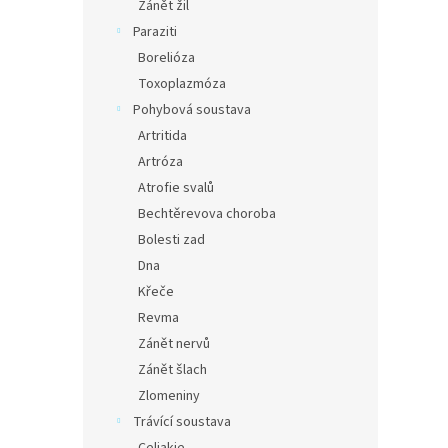
Zánět žil
Paraziti
Borelióza
Toxoplazmóza
Pohybová soustava
Artritida
Artróza
Atrofie svalů
Bechtěrevova choroba
Bolesti zad
Dna
Křeče
Revma
Zánět nervů
Zánět šlach
Zlomeniny
Trávící soustava