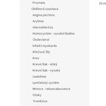
Prostata
30 m
Oběhová soustava
Angina pectoris
Arytmie
Ateroskleróza
Homocystein - vysoká hladina
Cholesterol
Infarkt myokardu
Křečové žíly
Krev
Krevní tlak - nízký
Krevní tlak - vysoký
Leukémie
Lymfatický systém
Mrtvice - rekonvalescence
Otoky
Trombóza