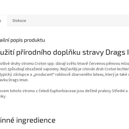
s
Diskuze
ailní popis produktu
užití přírodního doplňku stravy Drags
otlivé druhy stromu Croton spp. dávají světu tmavě červenou pěnivou mízu,
ost způsobují obsažené saponiny. Nejčastěji je citován druh Croton lechleri
 typický zástupce a „producent“ rubínově zbarveného latexu, který je tak
ravku Drags Imun.
vem tohoto stromu z čeledi Euphorbiaceae jsou deštné pralesy Střední a J
iky.
inné ingredience