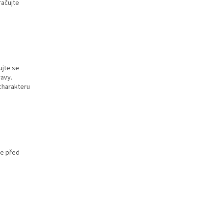
račujte
ujte se
ravy.
charakteru
te před