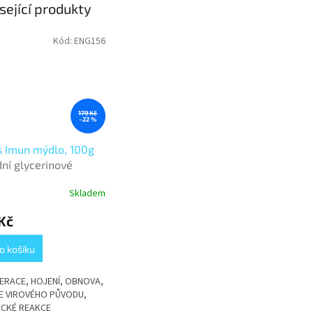
sející produkty
Kód:
ENG156
179 Kč
–22 %
 Imun mýdlo, 100g
dní glycerinové
o
Skladem
Kč
o košíku
ERACE, HOJENÍ, OBNOVA,
E VIROVÉHO PŮVODU,
ICKÉ REAKCE