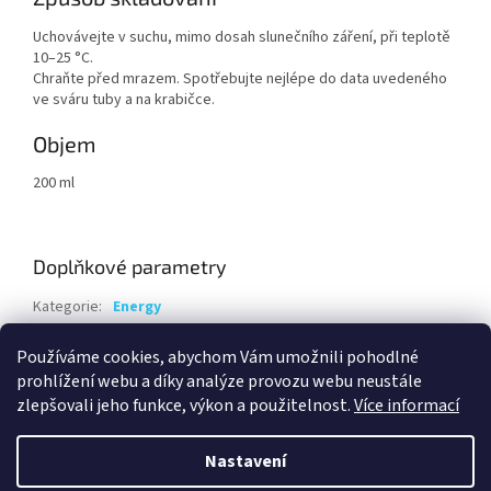
Uchovávejte v suchu, mimo dosah slunečního záření, při teplotě
10–25 °C.
Chraňte před mrazem. Spotřebujte nejlépe do data uvedeného
ve sváru tuby a na krabičce.
Objem
200 ml
Doplňkové parametry
Kategorie
:
Energy
Hmotnost
:
0.22 kg
Používáme cookies, abychom Vám umožnili pohodlné
EAN
:
8594069935325
prohlížení webu a díky analýze provozu webu neustále
zlepšovali jeho funkce, výkon a použitelnost.
Více informací
Z
á
Nastavení
Vytvořil Shoptet
p