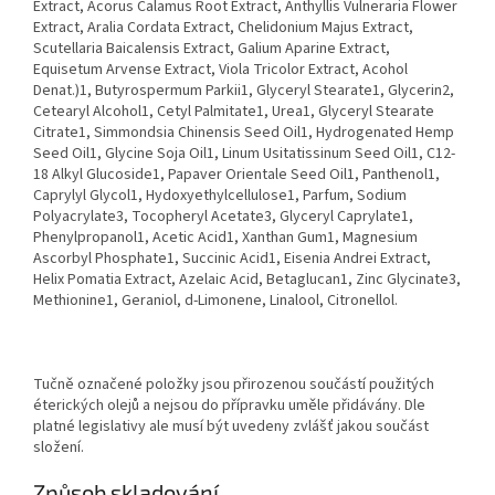
Extract, Acorus Calamus Root Extract, Anthyllis Vulneraria Flower
Extract, Aralia Cordata Extract, Chelidonium Majus Extract,
Scutellaria Baicalensis Extract, Galium Aparine Extract,
Equisetum Arvense Extract, Viola Tricolor Extract, Acohol
Denat.)
1
, Butyrospermum Parkii
1
, Glyceryl Stearate
1
, Glycerin
2
,
Cetearyl Alcohol
1
, Cetyl Palmitate
1
, Urea
1
, Glyceryl Stearate
Citrate
1
, Simmondsia Chinensis Seed Oil
1
, Hydrogenated Hemp
Seed Oil
1
, Glycine Soja Oil
1
, Linum Usitatissinum Seed Oil
1
, C12-
18 Alkyl Glucoside
1
, Papaver Orientale Seed Oil
1
, Panthenol
1
,
Caprylyl Glycol
1
, Hydoxyethylcellulose
1
, Parfum, Sodium
Polyacrylate
3
, Tocopheryl Acetate
3
, Glyceryl Caprylate
1
,
Phenylpropanol
1
, Acetic Acid
1
, Xanthan Gum
1
, Magnesium
Ascorbyl Phosphate
1
, Succinic Acid
1
, Eisenia Andrei Extract,
Helix Pomatia Extract, Azelaic Acid, Betaglucan
1
, Zinc Glycinate
3
,
Methionine
1
, Geraniol, d-Limonene, Linalool, Citronellol.
Tučně označené položky jsou přirozenou součástí použitých
éterických olejů a nejsou do přípravku uměle přidávány. Dle
platné legislativy ale musí být uvedeny zvlášť jakou součást
složení.
Způsob skladování