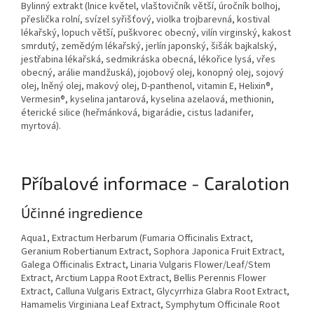
Bylinný extrakt (lnice květel, vlaštovičník větší, úročník bolhoj,
přeslička rolní, svízel syřišťový, violka trojbarevná, kostival
lékařský, lopuch větší, puškvorec obecný, vilín virginský, kakost
smrdutý, zemědým lékařský, jerlín japonský, šišák bajkalský,
jestřabina lékařská, sedmikráska obecná, lékořice lysá, vřes
obecný, arálie mandžuská), jojobový olej, konopný olej, sojový
olej, lněný olej, makový olej, D-panthenol, vitamin E, Helixin®,
Vermesin®, kyselina jantarová, kyselina azelaová, methionin,
éterické silice (heřmánková, bigarádie, cistus ladanifer,
myrtová).
Příbalové informace - Caralotion
Účinné ingredience
Aqua
1
, Extractum Herbarum (Fumaria Officinalis Extract,
Geranium Robertianum Extract, Sophora Japonica Fruit Extract,
Galega Officinalis Extract, Linaria Vulgaris Flower/Leaf/Stem
Extract, Arctium Lappa Root Extract, Bellis Perennis Flower
Extract, Calluna Vulgaris Extract, Glycyrrhiza Glabra Root Extract,
Hamamelis Virginiana Leaf Extract, Symphytum Officinale Root