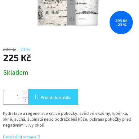
293 Kč
–23 %
293 Kč
–23 %
225 Kč
Měrná
Skladem
cena:
Přidat do košíku
hydratace a regenerace citlivé pokožky, svědivé ekzémy, lupénka,
akné, suchá, šupinatá nebo podrážděná kůže, ochrana pokožky před
negativními vlivy okolí
Detailní informace