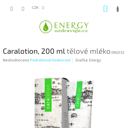
Přejít
NÁKUP
na
CZK
obsah
KOŠÍK
Caralotion, 200 ml
tělové mléko
ENG532
Průměrné
Neohodnoceno
Podrobnosti hodnocení
Značka:
Energy
hodnocení
produktu
je
0,0
z
5
hvězdiček.