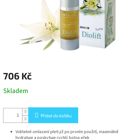
706 Kč
Měrná
Skladem
cena:
Přidat do košíku
Viditelné omlazení pleti již po prvním použití, maximálně
hydratuje a poskytuje rychlý botox efek