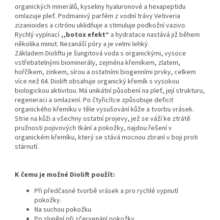
organických minerálů, kyseliny hyaluronové a hexapeptidu
omlazuje pleť. Podmanivý parfém z vodní trávy Vetiveria
zizanioides a citrónu uklidňuje a stimuluje podkožní vazivo.
Rychlý vypínací
,,botox efekt“
a hydratace nastává již během
několika minut. Nezanáší póry a je velmi lehký.
Základem Dioliftu je šungitová voda s organickými, vysoce
vstřebatelnými biominerály, zejména křemíkem, zlatem,
hořčíkem, zinkem, sírou a ostatními biogenními prvky, celkem
více než 64. Diolift obsahuje organický křemík s vysokou
biologickou aktivitou. Má unikátní působení na pleť, její strukturu,
regeneraci a omlazení. Po čtyřicítce způsobuje deficit
organického křemíku v těle vysušování kůže a tvorbu vrásek.
Strie na kůži a všechny ostatní projevy, jež se váží ke ztrátě
pružnosti pojivových tkání a pokožky, najdou řešení v
organickém křemíku, který se stává mocnou zbraní v boji proti
stárnutí.
K čemu je možné Diolift použít:
Při předčasné tvorbě vrásek a pro rychlé vypnutí
pokožky.
Na suchou pokožku
Po slunění při zčervenání pokožky.