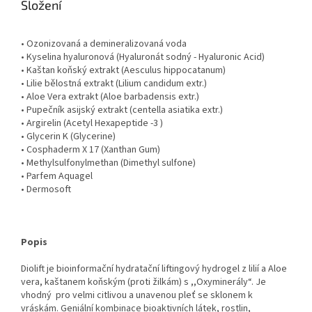
Složení
• Ozonizovaná a demineralizovaná voda
• Kyselina hyaluronová (Hyaluronát sodný - Hyaluronic Acid)
• Kaštan koňský extrakt (Aesculus hippocatanum)
• Lilie bělostná extrakt (Lilium candidum extr.)
• Aloe Vera extrakt (Aloe barbadensis extr.)
• Pupečník asijský extrakt (centella asiatika extr.)
• Argirelin (Acetyl Hexapeptide -3 )
• Glycerin K (Glycerine)
• Cosphaderm X 17 (Xanthan Gum)
• Methylsulfonylmethan (Dimethyl sulfone)
• Parfem Aquagel
• Dermosoft
Popis
Diolift je bioinformační hydratační liftingový hydrogel z lilií a Aloe
vera, kaštanem koňským (proti žilkám) s ,,Oxyminerály“. Je
vhodný pro velmi citlivou a unavenou pleť se sklonem k
vráskám. Geniální kombinace bioaktivních látek, rostlin,