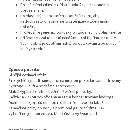
Pro ošetření citlivé a dětské pokožky se sklonem k
opruzeninám.
Po plastických operacích a použití laseru, aby
nedocházelo k nadměrné tvorbě jizev a zčervenání
pokožky.
Pro lepší regeneraci pokožky při záděrech v oblastí nehtů
Při špatné kvalitě nehtů nanášíme Diolift přímo na nehty.
Velmi dobré je ošetření nehtů po odlakování a po sundání
umělých nehtů
Způsob použití:
Silnější vypínací efekt:
Pro rychlé vypnutí naneseme na umytou pokožku koncentrovaný
hydrogel Diolift a necháme zaschnout.
Slabší vypínací efekt a běžné ošetření pokožky:
Ještě na vlhkou pokožku naneseme koncentrovaný hydrogel
Diolift a dále jej můžeme při roztírání ředit vodou tak, že si
namáčíme prsty do vody a postupně gel roztíráme. Tak
vytvoříme jemnou vrstvu, která čistí a vyživuje pleť.