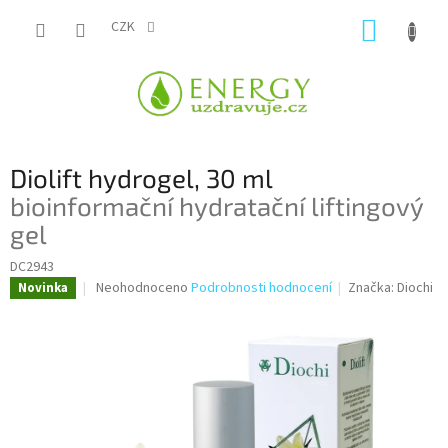
Přejít
NÁKUP
na
CZK
obsah
KOŠÍK
Diolift hydrogel, 30 ml
bioinformační hydratační liftingový
gel
DC2943
Průměrné
Neohodnoceno
Podrobnosti hodnocení
Značka:
Diochi
Novinka
hodnocení
produktu
je
0,0
z
5
hvězdiček.