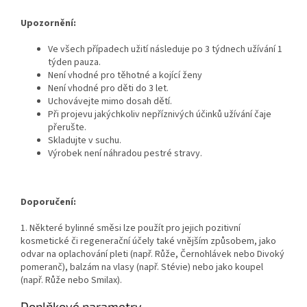
Upozornění:
Ve všech případech užití následuje po 3 týdnech užívání 1
týden pauza.
Není vhodné pro těhotné a kojící ženy
Není vhodné pro děti do 3 let.
Uchovávejte mimo dosah dětí.
Při projevu jakýchkoliv nepříznivých účinků užívání čaje
přerušte.
Skladujte v suchu.
Výrobek není náhradou pestré stravy.
Doporučení:
1. Některé bylinné směsi lze použít pro jejich pozitivní
kosmetické či regenerační účely také vnějším způsobem, jako
odvar na oplachování pleti (např. Růže, Černohlávek nebo Divoký
pomeranč), balzám na vlasy (např. Stévie) nebo jako koupel
(např. Růže nebo Smilax).
Doplňkové parametry