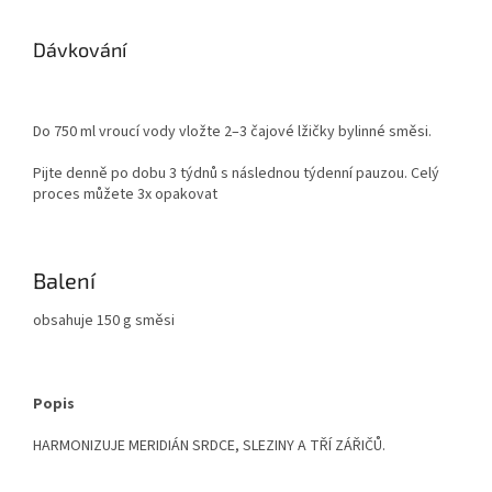
Dávkování
Do 750 ml vroucí vody vložte 2–3 čajové lžičky bylinné směsi.
Pijte denně po dobu 3 týdnů s následnou týdenní pauzou. Celý
proces můžete 3x opakovat
Balení
obsahuje 150 g směsi
Popis
HARMONIZUJE MERIDIÁN SRDCE, SLEZINY A TŘÍ ZÁŘIČŮ.