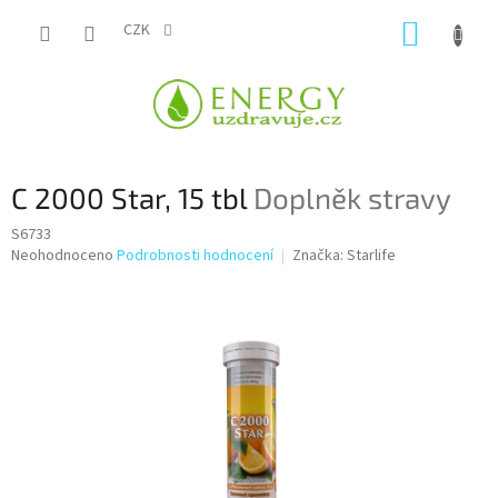
Přejít
NÁKUP
na
CZK
obsah
KOŠÍK
C 2000 Star, 15 tbl
Doplněk stravy
S6733
Průměrné
Neohodnoceno
Podrobnosti hodnocení
Značka:
Starlife
hodnocení
produktu
je
0,0
z
5
hvězdiček.