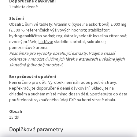
Doporučené dávkování
1 tableta denně.
Složení
Obsah 1 šumivé tablety: Vitamin C (kyselina askorbová) 2 000 mg
(2 500 % referenčních výživových hodnot); stabilizátor:
hydrogenuhličitan sodný; regulátor kyselosti: kyselina citronová;
ovocný prášek;
laktóza
; sladidlo: sorbitol, sukralóza;
pomerančové aroma.
Poznámka pro výrobky obsahující extrakty: V zájmu snazší
orientace v množství účinných látek v extraktech uvádíme jejich
skutečné (původní) množství.
Bezpečnostní opatření
Není určeno pro děti. Výrobek není náhradou pestré stravy.
Nepřekračujte doporučené denní dávkování. Skladujte na
chladném a suchém místě mimo dosah dětí. Spotřebujte do data
použitelnosti vyznačeného údaji EXP na horní straně obalu.
Obsah
15 tbl
Doplňkové parametry