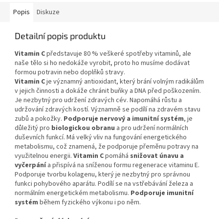
Popis
Diskuze
Detailní popis produktu
Vitamin C
představuje 80 % veškeré spotřeby vitaminů, ale
naše tělo si ho nedokáže vyrobit, proto ho musíme dodávat
formou potravin nebo doplňků stravy.
Vitamin C
je významný antioxidant, který brání volným radikálům
v jejich činnosti a dokáže chránit buňky a DNA před poškozením.
Je nezbytný pro udržení zdravých cév. Napomáhá růstu a
udržování zdravých kostí. Významně se podílí na zdravém stavu
zubů a pokožky.
Podporuje nervový a imunitní systém
, je
důležitý pro
biologickou obranu
a pro udržení normálních
duševních funkcí. Má velký vliv na fungování energetického
metabolismu, což znamená, že podporuje přeměnu potravy na
využitelnou energii.
Vitamin C
pomáhá
snižovat únavu a
vyčerpání
a přispívá na sníženou formu regenerace vitaminu E.
Podporuje tvorbu kolagenu, který je nezbytný pro správnou
funkci pohybového aparátu. Podílí se na vstřebávání železa a
normálním energetickém metabolismu.
Podporuje imunitní
systém
během fyzického výkonu i po něm.