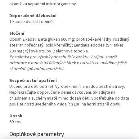
okamžiku napadení mikroorganismy.
Doporučené dávkování
1 kapsle dvakrát denně.
Složení
Obsah 2 kapslí: Beta glukan 600 mg; protispékavé látky: rostlinný
stearan hořečnatý, oxid křemičitý; Lentinus edodes (Shiitake)
200 mg; rýžové otruby. Želatinová tobolka.
Poznámka pro výrobky obsahující extrakty: V zájmu snazší
orientace v množství účinných látek v extraktech uvádíme jejich
skutečné (původní) množství.
Bezpečnostní opatření
Určeno pro děti od 3 let. Výrobek není náhradou pestré stravy.
Nepřekračujte doporučené denní dávkování. Skladujte na
chladném a suchém místě mimo dosah dětí. Spotřebujte do data
použitelnosti uvedeného v údajích EXP na horní straně obalu.
Obsah
60 cps
Doplňkové parametry