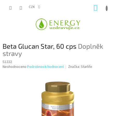
Přejít
NÁKUP
na
CZK
obsah
KOŠÍK
Beta Glucan Star, 60 cps
Doplněk
stravy
S1222
Průměrné
Neohodnoceno
Podrobnosti hodnocení
Značka:
Starlife
hodnocení
produktu
je
0,0
z
5
hvězdiček.