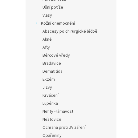
Ušní potíže
Vlasy
Kožní onemocnění
Abscesy po chirurgické léčbě
Akné
Afty
Bércové vředy
Bradavice
Dematitida
Ekzém
Jizvy
Krvácení
Lupénka
Nehty - lámavost
Neštovice
Ochrana proti UV záření
Opařeniny