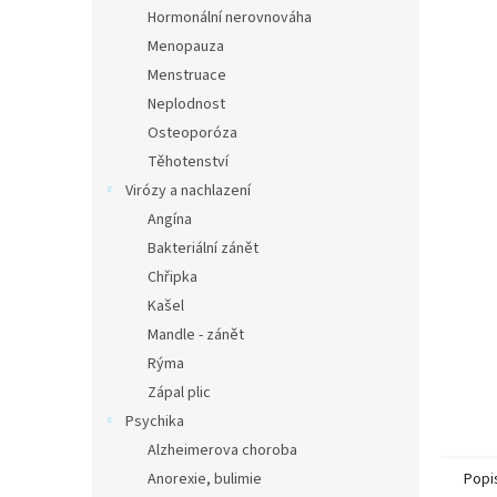
n
Hormonální nerovnováha
e
Menopauza
l
Menstruace
Neplodnost
Osteoporóza
Těhotenství
Virózy a nachlazení
Angína
Bakteriální zánět
Chřipka
Kašel
Mandle - zánět
Rýma
Zápal plic
Psychika
Alzheimerova choroba
Anorexie, bulimie
Popi