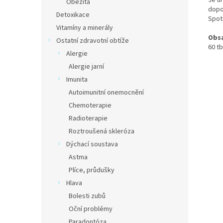
Je ur
Obezita
dopo
Detoxikace
Spot
Vitamíny a minerály
Obs
Ostatní zdravotní obtíže
60 tb
Alergie
Alergie jarní
Imunita
Autoimunitní onemocnění
Chemoterapie
Radioterapie
Roztroušená skleróza
Dýchací soustava
Astma
Plíce, průdušky
Hlava
Bolesti zubů
Oční problémy
Paradontóza