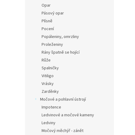
Opar
Pásový opar
Plísně
Pocení
Popáleniny, omrzliny
Proleženiny
Rány špatně se hojící
Růže
Spalničky
Vitiligo
Vrásky
Zarděnky
Močové a pohlavní ústrojí
Impotence
Ledvinové a močové kameny
Ledviny
Močový měchýř - zánět