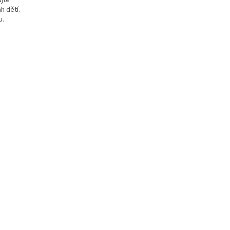
ujte
h dětí.
u.