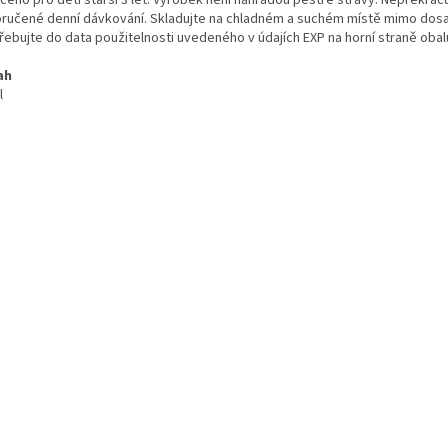
čeno pro děti starší 3 let. Výrobek není náhradou pestré stravy. Nepřekrač
ručené denní dávkování. Skladujte na chladném a suchém místě mimo dosa
řebujte do data použitelnosti uvedeného v údajích EXP na horní straně obal
ah
l