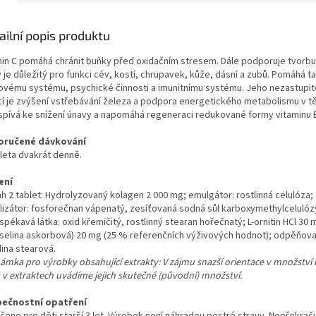
ailní popis produktu
min C pomáhá chránit buňky před oxidačním stresem. Dále podporuje tvorbu
 je důležitý pro funkci cév, kostí, chrupavek, kůže, dásní a zubů. Pomáhá t
ovému systému, psychické činnosti a imunitnímu systému. Jeho nezastupit
cí je zvýšení vstřebávání železa a podpora energetického metabolismu v tě
ispívá ke snížení únavy a napomáhá regeneraci redukované formy vitaminu E
oručené dávkování
bleta dvakrát denně.
ení
h 2 tablet: Hydrolyzovaný kolagen 2 000 mg; emulgátor: rostlinná celulóza;
ilizátor: fosforečnan vápenatý, zesíťovaná sodná sůl karboxymethylcelulóz
spékavá látka: oxid křemičitý, rostlinný stearan hořečnatý; L-ornitin HCl 30 
yselina askorbová) 20 mg (25 % referenčních výživových hodnot); odpěňovač
lina stearová.
ámka pro výrobky obsahující extrakty: V zájmu snazší orientace v množství
k v extraktech uvádíme jejich skutečné (původní) množství.
ečnostní opatření