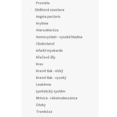
Prostata
Oběhová soustava
Angina pectoris
Arytmie
Ateroskleróza
Homocystein - vysoká hladina
Cholesterol
Infarkt myokardu
Křečové žíly
Krev
Krevní tlak - nízký
Krevní tlak - vysoký
Leukémie
Lymfatický systém
Mrtvice - rekonvalescence
Otoky
Trombóza