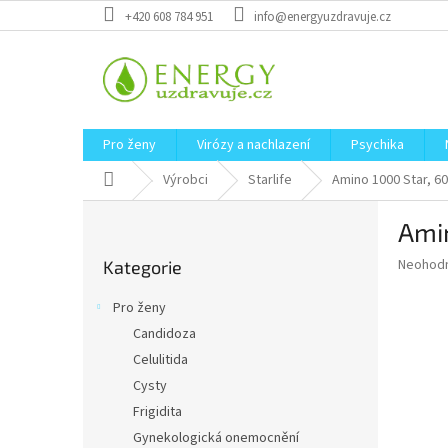
Přejít
+420 608 784 951
info@energyuzdravuje.cz
na
obsah
Pro ženy
Virózy a nachlazení
Psychika
Domů
Výrobci
Starlife
Amino 1000 Star, 60
P
Amin
o
Přeskočit
s
Průměr
Neohod
Kategorie
kategorie
t
hodnoce
r
produkt
Pro ženy
a
je
Candidoza
0,0
n
z
Celulitida
n
5
í
Cysty
hvězdič
p
Frigidita
a
Gynekologická onemocnění