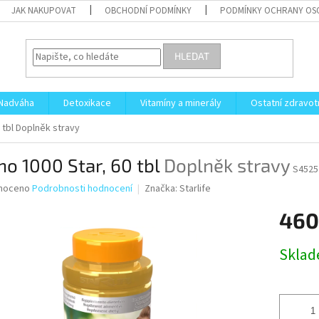
JAK NAKUPOVAT
OBCHODNÍ PODMÍNKY
PODMÍNKY OCHRANY OS
HLEDAT
Nadváha
Detoxikace
Vitamíny a minerály
Ostatní zdravot
 tbl
Doplněk stravy
o 1000 Star, 60 tbl
Doplněk stravy
S4525
né
noceno
Podrobnosti hodnocení
Značka:
Starlife
ní
460
u
Měrná
Skla
cena:
ek.