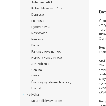
Autismus, ADHD
Bolest hlavy, migréna
Det
Deprese
Vita
Epilepsie
který
Hyperaktivita
nerv
Nespavost
funk
C př
Neuróza
Paměť
Dop
Parkinsonova nemoc
1 ta
Porucha koncentrace
Slož
Schizofrenie
Obsa
Senilita
stab
proti
Stres
C (k
Únavový syndrom chronický
kyse
Pozn
Úzkost
láte
Nadváha
Metabolický syndrom
Bezp