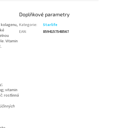
Doplňkové parametry
 kolagenu,
Kategorie
:
Starlife
aké
EAN
:
8594157548567
elnou
le. Vitamin
.
y;
mg; vitamin
: rostlinná
 účinných