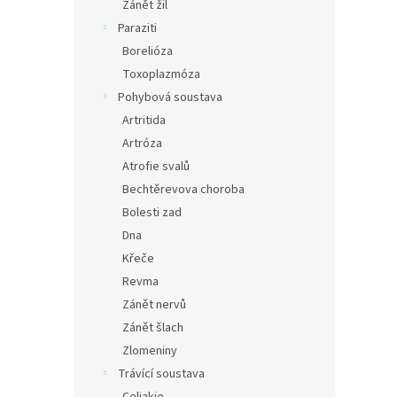
Zánět žil
Paraziti
Borelióza
Toxoplazmóza
Pohybová soustava
Artritida
Artróza
Atrofie svalů
Bechtěrevova choroba
Bolesti zad
Dna
Křeče
Revma
Zánět nervů
Zánět šlach
Zlomeniny
Trávící soustava